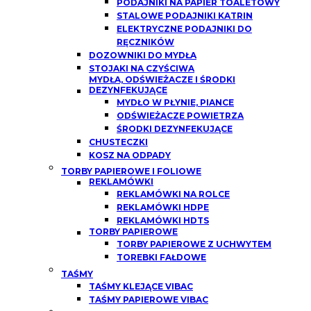
PODAJNIKI NA PAPIER TOALETOWY
STALOWE PODAJNIKI KATRIN
ELEKTRYCZNE PODAJNIKI DO
RĘCZNIKÓW
DOZOWNIKI DO MYDŁA
STOJAKI NA CZYŚCIWA
MYDŁA, ODŚWIEŻACZE I ŚRODKI
DEZYNFEKUJĄCE
MYDŁO W PŁYNIE, PIANCE
ODŚWIEŻACZE POWIETRZA
ŚRODKI DEZYNFEKUJĄCE
CHUSTECZKI
KOSZ NA ODPADY
TORBY PAPIEROWE I FOLIOWE
REKLAMÓWKI
REKLAMÓWKI NA ROLCE
REKLAMÓWKI HDPE
REKLAMÓWKI HDTS
TORBY PAPIEROWE
TORBY PAPIEROWE Z UCHWYTEM
TOREBKI FAŁDOWE
TAŚMY
TAŚMY KLEJĄCE VIBAC
TAŚMY PAPIEROWE VIBAC