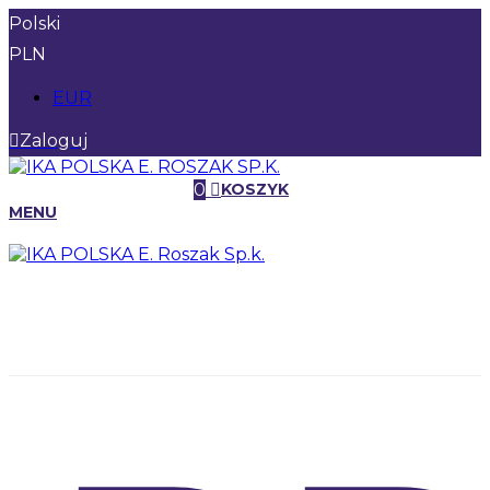
Polski
PLN
EUR
Zaloguj
0
KOSZYK
MENU