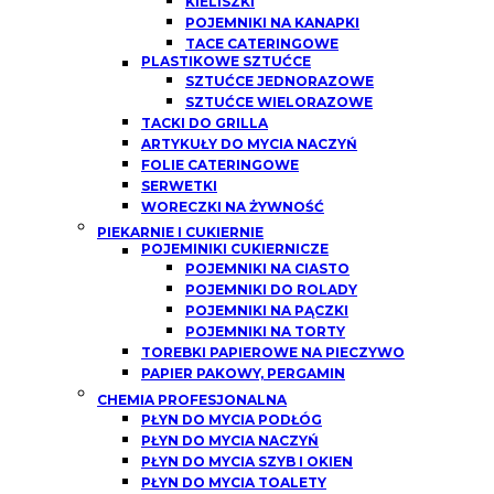
KIELISZKI
POJEMNIKI NA KANAPKI
TACE CATERINGOWE
PLASTIKOWE SZTUĆCE
SZTUĆCE JEDNORAZOWE
SZTUĆCE WIELORAZOWE
TACKI DO GRILLA
ARTYKUŁY DO MYCIA NACZYŃ
FOLIE CATERINGOWE
SERWETKI
WORECZKI NA ŻYWNOŚĆ
PIEKARNIE I CUKIERNIE
POJEMINIKI CUKIERNICZE
POJEMNIKI NA CIASTO
POJEMNIKI DO ROLADY
POJEMNIKI NA PĄCZKI
POJEMNIKI NA TORTY
TOREBKI PAPIEROWE NA PIECZYWO
PAPIER PAKOWY, PERGAMIN
CHEMIA PROFESJONALNA
PŁYN DO MYCIA PODŁÓG
PŁYN DO MYCIA NACZYŃ
PŁYN DO MYCIA SZYB I OKIEN
PŁYN DO MYCIA TOALETY