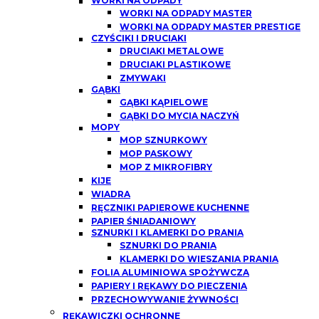
WORKI NA ODPADY
WORKI NA ODPADY MASTER
WORKI NA ODPADY MASTER PRESTIGE
CZYŚCIKI I DRUCIAKI
DRUCIAKI METALOWE
DRUCIAKI PLASTIKOWE
ZMYWAKI
GĄBKI
GĄBKI KĄPIELOWE
GĄBKI DO MYCIA NACZYŃ
MOPY
MOP SZNURKOWY
MOP PASKOWY
MOP Z MIKROFIBRY
KIJE
WIADRA
RĘCZNIKI PAPIEROWE KUCHENNE
PAPIER ŚNIADANIOWY
SZNURKI I KLAMERKI DO PRANIA
SZNURKI DO PRANIA
KLAMERKI DO WIESZANIA PRANIA
FOLIA ALUMINIOWA SPOŻYWCZA
PAPIERY I RĘKAWY DO PIECZENIA
PRZECHOWYWANIE ŻYWNOŚCI
RĘKAWICZKI OCHRONNE