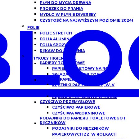
PŁYN DO MYCIA DREWNA
PROSZEK DO PRANIA
BLO
MYDŁO W PŁYNIE DIVERSEY
CZYSTOŚĆ NA NAJWYŻSZYM POZIOMIE 2024!
FOLIE
FOLIE STRETCH
FOLIA ALUMINIOWA
FOLIA SPOŻYWCZA
RĘKAW DO PIECZENIA
ARTYKUŁY HIGIENICZNE
PAPIERY TOALETOWE
PAPIER TOALETOWY NA ROLCE
SKŁADANY PAPIER TOALETOWY
RĘCZNIKI PAPIEROWE
RĘCZNIKI PAPIEROWE ZZ, W, V
SKŁADANE
RĘCZNIKI PAPIEROWE W ROLCE
CZYŚCIWO PRZEMYSŁOWE
CZYŚCIWO PAPIEROWE
CZYŚCIWA WŁÓKNINOWE
PODAJNIKI DO PAPIERU TOALETOWEGO I
RĘCZNIKÓW
PODAJNIKI DO RĘCZNIKÓW
PAPIEROWYCH ZZ, W ROLKACH