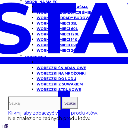
ST
WORKI NA ŚMIECI
WORKI NA ŚMIECI Z TAŚMĄ
WORKI DO SEGREGACJI ŚMIECI
WORKI NA ODPADY BUDOWLANE
WORKI NA ŚMIECI 35L
WORKI NA ŚMIECI 60L
WORKI NA ŚMIECI 120L
WORKI NA ŚMIECI 140L
WORKI NA ŚMIECI 160L
WORKI NA ŚMIECI 240L
WORECZKI
WORECZKI HDPE
WORECZKI ŚNIADANIOWE
WORECZKI NA MROŻONKI
I
WORECZKI DO LODU
WORECZKI Z SUWAKIEM
WORECZKI STRUNOWE
Szukaj
Kliknij, aby zobaczyć więcej produktów.
Nie znaleziono żadnych produktów.
0