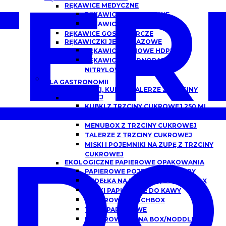
ER
RĘKAWICE MEDYCZNE
RĘKAWICZKI NITRYLOWE
RĘKAWICZKI LATEKSOWE
RĘKAWICE GOSPODARCZE
RĘKAWICZKI JEDNORAZOWE
RĘKAWICE FOLIOWE HDPE
RĘKAWICZKI JEDNORAZOWE
NITRYLOWE
DLA GASTRONOMII
POJEMNIKI, KUBKI I TALERZE Z TRZCINY
CUKROWEJ
KUBKI Z TRZCINY CUKROWEJ 250 ML,
300 ML
MENUBOX Z TRZCINY CUKROWEJ
TALERZE Z TRZCINY CUKROWEJ
DO
MISKI I POJEMNIKI NA ZUPĘ Z TRZCINY
CUKROWEJ
EKOLOGICZNE PAPIEROWE OPAKOWANIA
PAPIEROWE POJEMNIKI DO ZUPY
PUDEŁKA NA BURGERY/BURGER BOX
KUBKI PAPIEROWE DO KAWY
PAPIEROWE LUNCHBOX
TACKI PAPIEROWE
PAPIEROWE CHINA BOX/NODDLEBOX