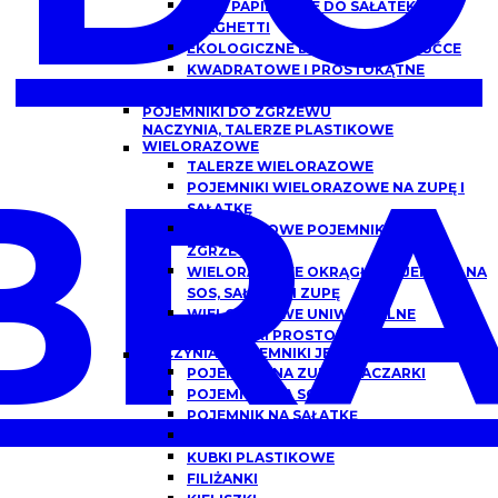
MISKI PAPIEROWE DO SAŁATEK,
SPAGHETTI
EKOLOGICZNE DREWNIANE SZTUĆCE
KWADRATOWE I PROSTOKĄTNE
OPAKOWANIA PAPIEROWE Z OKNEM
POJEMNIKI DO ZGRZEWU
NACZYNIA, TALERZE PLASTIKOWE
BRA
WIELORAZOWE
TALERZE WIELORAZOWE
POJEMNIKI WIELORAZOWE NA ZUPĘ I
SAŁATKĘ
WIELORAZOWE POJEMNIKI DO
ZGRZEWU
WIELORAZOWE OKRĄGŁE POJEMNIKI NA
SOS, SAŁATKĘ I ZUPĘ
WIELORAZOWE UNIWERSALNE
POJEMNIKI PROSTOKĄTNE
NACZYNIA I POJEMNIKI JEDNORAZOWE
POJEMNIKI NA ZUPĘ, FLACZARKI
POJEMNIKI NA SOS
POJEMNIK NA SAŁATKĘ
POJEMNIKI DO DAŃ GOTOWYCH
KUBKI PLASTIKOWE
FILIŻANKI