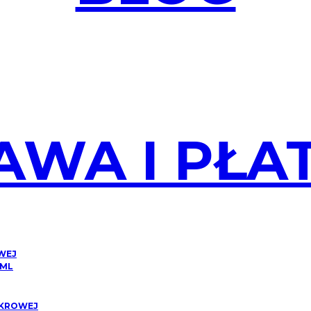
AWA I PŁA
OWEJ
 ML
CUKROWEJ