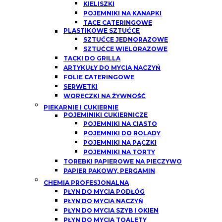
KIELISZKI
POJEMNIKI NA KANAPKI
TACE CATERINGOWE
PLASTIKOWE SZTUĆCE
SZTUĆCE JEDNORAZOWE
SZTUĆCE WIELORAZOWE
TACKI DO GRILLA
ARTYKUŁY DO MYCIA NACZYŃ
FOLIE CATERINGOWE
SERWETKI
WORECZKI NA ŻYWNOŚĆ
PIEKARNIE I CUKIERNIE
POJEMINIKI CUKIERNICZE
POJEMNIKI NA CIASTO
POJEMNIKI DO ROLADY
POJEMNIKI NA PĄCZKI
POJEMNIKI NA TORTY
TOREBKI PAPIEROWE NA PIECZYWO
PAPIER PAKOWY, PERGAMIN
CHEMIA PROFESJONALNA
PŁYN DO MYCIA PODŁÓG
PŁYN DO MYCIA NACZYŃ
PŁYN DO MYCIA SZYB I OKIEN
PŁYN DO MYCIA TOALETY