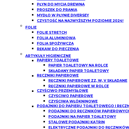
PŁYN DO MYCIA DREWNA
PROSZEK DO PRANIA
MYDŁO W PŁYNIE DIVERSEY
CZYSTOŚĆ NA NAJWYŻSZYM POZIOMIE 2024!
FOLIE
FOLIE STRETCH
FOLIA ALUMINIOWA
FOLIA SPOŻYWCZA
RĘKAW DO PIECZENIA
ARTYKUŁY HIGIENICZNE
PAPIERY TOALETOWE
PAPIER TOALETOWY NA ROLCE
SKŁADANY PAPIER TOALETOWY
RĘCZNIKI PAPIEROWE
RĘCZNIKI PAPIEROWE ZZ, W, V SKŁADANE
RĘCZNIKI PAPIEROWE W ROLCE
CZYŚCIWO PRZEMYSŁOWE
CZYŚCIWO PAPIEROWE
CZYŚCIWA WŁÓKNINOWE
PODAJNIKI DO PAPIERU TOALETOWEGO I RĘCZ
PODAJNIKI DO RĘCZNIKÓW PAPIEROWYCH
PODAJNIKI NA PAPIER TOALETOWY
STALOWE PODAJNIKI KATRIN
ELEKTRYCZNE PODAJNIKI DO RĘCZNIKÓ