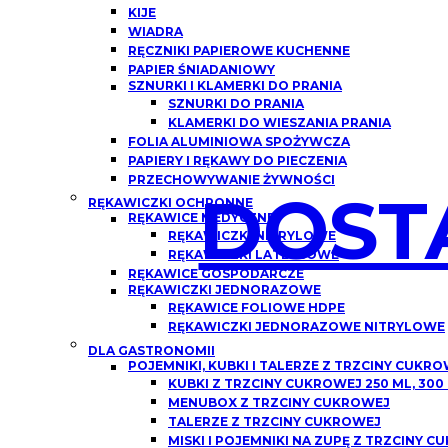
KIJE
WIADRA
RĘCZNIKI PAPIEROWE KUCHENNE
PAPIER ŚNIADANIOWY
SZNURKI I KLAMERKI DO PRANIA
SZNURKI DO PRANIA
KLAMERKI DO WIESZANIA PRANIA
FOLIA ALUMINIOWA SPOŻYWCZA
PAPIERY I RĘKAWY DO PIECZENIA
PRZECHOWYWANIE ŻYWNOŚCI
DOST
RĘKAWICZKI OCHRONNE
RĘKAWICE MEDYCZNE
RĘKAWICZKI NITRYLOWE
RĘKAWICZKI LATEKSOWE
RĘKAWICE GOSPODARCZE
RĘKAWICZKI JEDNORAZOWE
RĘKAWICE FOLIOWE HDPE
RĘKAWICZKI JEDNORAZOWE NITRYLOWE
DLA GASTRONOMII
POJEMNIKI, KUBKI I TALERZE Z TRZCINY CUKR
KUBKI Z TRZCINY CUKROWEJ 250 ML, 300
MENUBOX Z TRZCINY CUKROWEJ
TALERZE Z TRZCINY CUKROWEJ
MISKI I POJEMNIKI NA ZUPĘ Z TRZCINY 