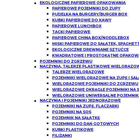
EKOLOGICZNE PAPIEROWE OPAKOWANIA
PAPIEROWE POJEMNIKI DO ZUPY
PUDEŁKA NA BURGERY/BURGER BOX
KUBKI PAPIEROWE DO KAWY
PAPIEROWE LUNCHBOX
TACKI PAPIEROWE
PAPIEROWE CHINA BOX/NODDLEBOX
MISKI PAPIEROWE DO SAŁATEK, SPAGHETT
EKOLOGICZNE DREWNIANE SZTUĆCE
KWADRATOWE I PROSTOKĄTNE OPAKOWA
POJEMNIKI DO ZGRZEWU
NACZYNIA, TALERZE PLASTIKOWE WIELORAZO
TALERZE WIELORAZOWE
POJEMNIKI WIELORAZOWE NA ZUPĘ I SAŁ
WIELORAZOWE POJEMNIKI DO ZGRZEWU
WIELORAZOWE OKRĄGŁE POJEMNIKI NA SO
WIELORAZOWE UNIWERSALNE POJEMNIK
NACZYNIA I POJEMNIKI JEDNORAZOWE
POJEMNIKI NA ZUPĘ, FLACZARKI
POJEMNIKI NA SOS
POJEMNIK NA SAŁATKĘ
POJEMNIKI DO DAŃ GOTOWYCH
KUBKI PLASTIKOWE
FILIŻANKI