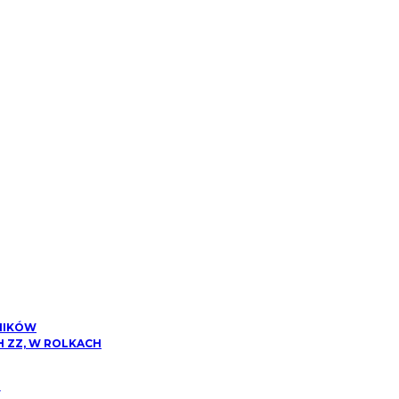
NIKÓW
 ZZ, W ROLKACH
W