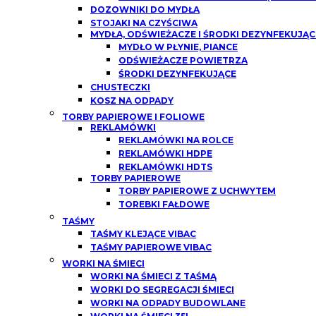
DOZOWNIKI DO MYDŁA
STOJAKI NA CZYŚCIWA
MYDŁA, ODŚWIEŻACZE I ŚRODKI DEZYNFEKUJĄC
MYDŁO W PŁYNIE, PIANCE
ODŚWIEŻACZE POWIETRZA
ŚRODKI DEZYNFEKUJĄCE
CHUSTECZKI
KOSZ NA ODPADY
TORBY PAPIEROWE I FOLIOWE
REKLAMÓWKI
REKLAMÓWKI NA ROLCE
REKLAMÓWKI HDPE
REKLAMÓWKI HDTS
TORBY PAPIEROWE
TORBY PAPIEROWE Z UCHWYTEM
TOREBKI FAŁDOWE
TAŚMY
TAŚMY KLEJĄCE VIBAC
TAŚMY PAPIEROWE VIBAC
WORKI NA ŚMIECI
WORKI NA ŚMIECI Z TAŚMĄ
WORKI DO SEGREGACJI ŚMIECI
WORKI NA ODPADY BUDOWLANE