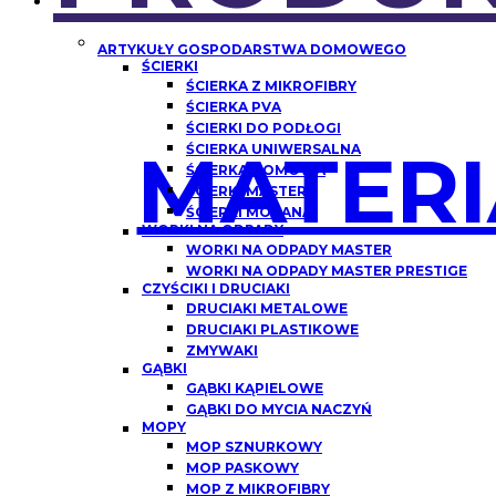
ARTYKUŁY GOSPODARSTWA DOMOWEGO
ŚCIERKI
ŚCIERKA Z MIKROFIBRY
ŚCIERKA PVA
ŚCIERKI DO PODŁOGI
MATERI
ŚCIERKA UNIWERSALNA
ŚCIERKA DOMOWA
ŚCIERKI MASTER
ŚCIERKI MORANA
WORKI NA ODPADY
WORKI NA ODPADY MASTER
WORKI NA ODPADY MASTER PRESTIGE
CZYŚCIKI I DRUCIAKI
DRUCIAKI METALOWE
DRUCIAKI PLASTIKOWE
ZMYWAKI
GĄBKI
GĄBKI KĄPIELOWE
GĄBKI DO MYCIA NACZYŃ
MOPY
MOP SZNURKOWY
MOP PASKOWY
MOP Z MIKROFIBRY