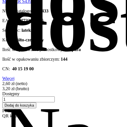
dos
Numer katalogowy:
S433
EAN:
5907732915815
Surowiec:
lateks
Kolor:
żółto-czerwony
Ilość w opakowaniu jednostkowym:
1 para
Ilość w opakowaniu zbiorczym:
144
CN:
40 15 19 00
Więcej
2,60 zł
(netto)
3,20 zł
(brutto)
Dostępny
Dodaj do koszyka
Podziel się
QR kod