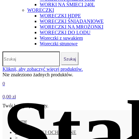
WORKI NA ŚMIECI 240L
WORECZKI
WORECZKI HDPE
WORECZKI ŚNIADANIOWE
WORECZKI NA MROŻONKI
WORECZKI DO LODU
Woreczki z suwakiem
Woreczki strunowe
Szukaj
Kliknij, aby zobaczyć więcej produktów.
Nie znaleziono żadnych produktów.
0
Sta
0,00 zł
Twój koszyk jest pusty.
Home
>
RĘKAWICZKI OCHRONNE
>