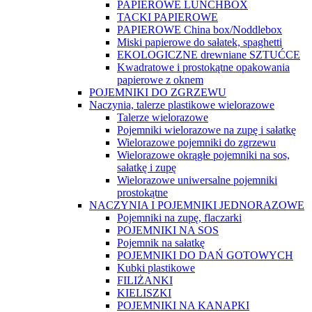
PAPIEROWE LUNCHBOX
TACKI PAPIEROWE
PAPIEROWE China box/Noddlebox
Miski papierowe do sałatek, spaghetti
EKOLOGICZNE drewniane SZTUĆCE
Kwadratowe i prostokątne opakowania
papierowe z oknem
POJEMNIKI DO ZGRZEWU
Naczynia, talerze plastikowe wielorazowe
Talerze wielorazowe
Pojemniki wielorazowe na zupę i sałatkę
Wielorazowe pojemniki do zgrzewu
Wielorazowe okrągłe pojemniki na sos,
sałatkę i zupę
Wielorazowe uniwersalne pojemniki
prostokątne
NACZYNIA I POJEMNIKI JEDNORAZOWE
Pojemniki na zupę, flaczarki
POJEMNIKI NA SOS
Pojemnik na sałatkę
POJEMNIKI DO DAŃ GOTOWYCH
Kubki plastikowe
FILIŻANKI
KIELISZKI
POJEMNIKI NA KANAPKI