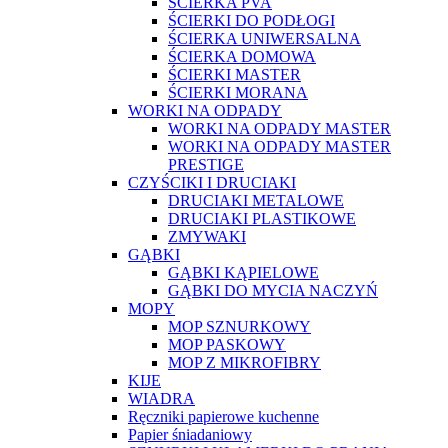
ŚCIERKA PVA
ŚCIERKI DO PODŁOGI
ŚCIERKA UNIWERSALNA
ŚCIERKA DOMOWA
ŚCIERKI MASTER
ŚCIERKI MORANA
WORKI NA ODPADY
WORKI NA ODPADY MASTER
WORKI NA ODPADY MASTER
PRESTIGE
CZYŚCIKI I DRUCIAKI
DRUCIAKI METALOWE
DRUCIAKI PLASTIKOWE
ZMYWAKI
GĄBKI
GĄBKI KĄPIELOWE
GĄBKI DO MYCIA NACZYŃ
MOPY
MOP SZNURKOWY
MOP PASKOWY
MOP Z MIKROFIBRY
KIJE
WIADRA
Ręczniki papierowe kuchenne
Papier śniadaniowy