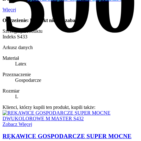
500
Więcej
Ostrzeżenie: Produkt nie jest zabawką
Szczegóły Produktu
Indeks
S433
Arkusz danych
Materiał
Latex
Przeznaczenie
Gospodarcze
Rozmiar
L
Klienci, którzy kupili ten produkt, kupili także:
Zobacz Więcej
RĘKAWICE GOSPODARCZE SUPER MOCNE