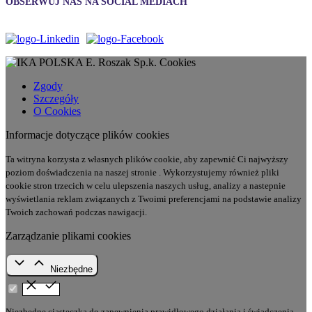
OBSERWUJ NAS NA SOCIAL MEDIACH
Cookies
Zgody
Szczegóły
O Cookies
Informacje dotyczące plików cookies
Ta witryna korzysta z własnych plików cookie, aby zapewnić Ci najwyższy
poziom doświadczenia na naszej stronie . Wykorzystujemy również pliki
cookie stron trzecich w celu ulepszenia naszych usług, analizy a nastepnie
wyświetlania reklam związanych z Twoimi preferencjami na podstawie analizy
Twoich zachowań podczas nawigacji.
Zarządzanie plikami cookies
Niezbędne
Niezbędne ciasteczka do zapewnienia prawidłowego działania i świadczenia