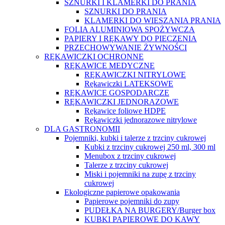
SZNURKI I KLAMERKI DO PRANIA
SZNURKI DO PRANIA
KLAMERKI DO WIESZANIA PRANIA
FOLIA ALUMINIOWA SPOŻYWCZA
PAPIERY I RĘKAWY DO PIECZENIA
PRZECHOWYWANIE ŻYWNOŚCI
RĘKAWICZKI OCHRONNE
RĘKAWICE MEDYCZNE
RĘKAWICZKI NITRYLOWE
Rękawiczki LATEKSOWE
RĘKAWICE GOSPODARCZE
RĘKAWICZKI JEDNORAZOWE
Rękawice foliowe HDPE
Rękawiczki jednorazowe nitrylowe
DLA GASTRONOMII
Pojemniki, kubki i talerze z trzciny cukrowej
Kubki z trzciny cukrowej 250 ml, 300 ml
Menubox z trzciny cukrowej
Talerze z trzciny cukrowej
Miski i pojemniki na zupę z trzciny
cukrowej
Ekologiczne papierowe opakowania
Papierowe pojemniki do zupy
PUDEŁKA NA BURGERY/Burger box
KUBKI PAPIEROWE DO KAWY