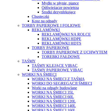
Mydło w płynie, piance
Odświeżacze powietrza
Środki dezynfekujące
Chusteczki
Kosz na odpady
TORBY PAPIEROWE I FOLIOWE
REKLAMÓWKI
REKLAMÓWKI NA ROLCE
REKLAMÓWKI HDPE
REKLAMÓWKI HDTS
TORBY PAPIEROWE
TORBY PAPIEROWE Z UCHWYTEM
TOREBKI FAŁDOWE
TAŚMY
TAŚMY KLEJĄCE VIBAC
TAŚMY PAPIEROWE VIBAC
WORKI NA ŚMIECI
WORKI NA ŚMIECI Z TAŚMĄ
WORKI DO SEGREGACJI ŚMIECI
Worki na odpady budowlane
WORKI NA ŚMIECI 35L
WORKI NA ŚMIECI 60L
WORKI NA ŚMIECI 120L
WORKI NA ŚMIECI 140L
WORKI NA ŚMIECI 160L