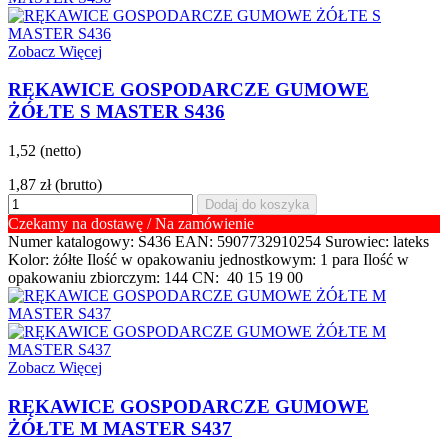
Zobacz Więcej
RĘKAWICE GOSPODARCZE GUMOWE
ŻÓŁTE S MASTER S436
1,52 (netto)
1,87 zł
(brutto)
Dodaj do koszyka
Czekamy na dostawę / Na zamówienie
Numer katalogowy: S436 EAN: 5907732910254 Surowiec: lateks
Kolor: żółte Ilość w opakowaniu jednostkowym: 1 para Ilość w
opakowaniu zbiorczym: 144 CN: 40 15 19 00
Zobacz Więcej
RĘKAWICE GOSPODARCZE GUMOWE
ŻÓŁTE M MASTER S437