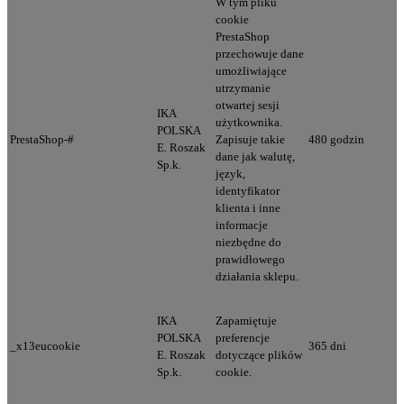
W tym pliku
cookie
PrestaShop
przechowuje dane
umożliwiające
utrzymanie
otwartej sesji
IKA
użytkownika.
POLSKA
PrestaShop-#
Zapisuje takie
480 godzin
E. Roszak
dane jak walutę,
Sp.k.
język,
identyfikator
klienta i inne
informacje
niezbędne do
prawidłowego
działania sklepu.
IKA
Zapamiętuje
POLSKA
preferencje
_x13eucookie
365 dni
E. Roszak
dotyczące plików
Sp.k.
cookie.