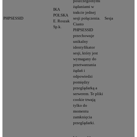
poszczególnymi
żądaniami w
IKA
trakcie jednej
POLSKA
PHPSESSID
sesji połączenia.
Sesja
E. Roszak
Ciasto
Sp.k.
PHPSESSID
przechowuje
unikalny
identyfikator
sesji, który jest
wymagany do
przetwarzania
żądań i
odpowiedzi
pomiędzy
przeglądarką a
serwerem. Te pliki
cookie trwają
tylko do
momentu
zamknięcia
przeglądarki.