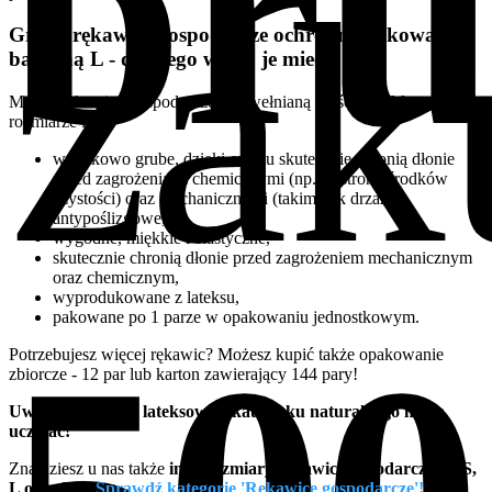
bru
zak
Grube rękawice gospodarcze ochronne flokowane
bawełną L - dlaczego warto je mieć?
Mocne rękawice gospodarcze z bawełnianą wyściółką Master w
rozmiarze L są:
wyjątkowo grube, dzięki czemu skutecznie chronią dłonie
przed zagrożeniami chemicznymi (np. ze strony środków
czystości) oraz mechanicznymi (takimi jak drzazgi),
antypoślizgowe,
wygodne, miękkie i elastyczne,
skutecznie chronią dłonie przed zagrożeniem mechanicznym
oraz chemicznym,
wyprodukowane z lateksu,
pakowane po 1 parze w opakowaniu jednostkowym.
Potrzebujesz więcej rękawic? Możesz kupić także opakowanie
zbiorcze - 12 par lub karton zawierający 144 pary!
Uwaga: rękawice lateksowe z kauczuku naturalnego mogą
uczulać!
Znajdziesz u nas także
inne rozmiary rękawic gospodarczych: S,
L oraz XL.
Sprawdź kategorie 'Rękawice gospodarcze'!