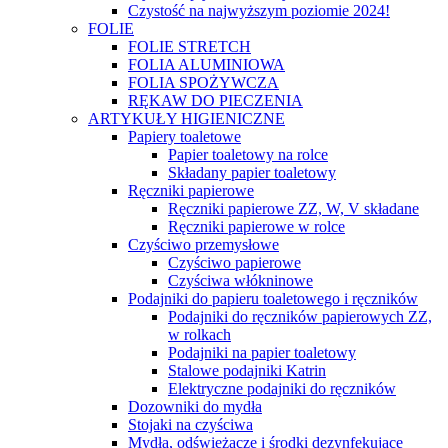
Czystość na najwyższym poziomie 2024!
FOLIE
FOLIE STRETCH
FOLIA ALUMINIOWA
FOLIA SPOŻYWCZA
RĘKAW DO PIECZENIA
ARTYKUŁY HIGIENICZNE
Papiery toaletowe
Papier toaletowy na rolce
Składany papier toaletowy
Ręczniki papierowe
Ręczniki papierowe ZZ, W, V składane
Ręczniki papierowe w rolce
Czyściwo przemysłowe
Czyściwo papierowe
Czyściwa włókninowe
Podajniki do papieru toaletowego i ręczników
Podajniki do ręczników papierowych ZZ,
w rolkach
Podajniki na papier toaletowy
Stalowe podajniki Katrin
Elektryczne podajniki do ręczników
Dozowniki do mydła
Stojaki na czyściwa
Mydła, odświeżacze i środki dezynfekujące