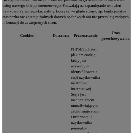
usług naszego sklepu internetowego. Pozwalają na zapamiętanie ustawień
użytkownika, np. języka, waluty, koszyka, wyglądu strony, itp. Funkcjonalne
ciasteczka nie zbierają żadnych danych osobowych ani nie przesyłają żadnych
informacji do zewnętrznych stron.
Czas
Cookies
Dostawca
Przeznaczenie
przechowywania
PHPSESSID jest
plikiem cookie,
który jest
używany do
identyfikowania
sesji użytkownika
na stronie
internetowej.
Sesja jest
mechanizmem
umożliwiającym
zachowanie stanu
i informacji o
użytkowniku
pomiędzy