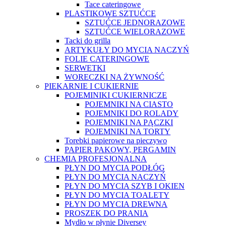
Tace cateringowe
PLASTIKOWE SZTUĆCE
SZTUĆCE JEDNORAZOWE
SZTUĆCE WIELORAZOWE
Tacki do grilla
ARTYKUŁY DO MYCIA NACZYŃ
FOLIE CATERINGOWE
SERWETKI
WORECZKI NA ŻYWNOŚĆ
PIEKARNIE I CUKIERNIE
POJEMINIKI CUKIERNICZE
POJEMNIKI NA CIASTO
POJEMNIKI DO ROLADY
POJEMNIKI NA PĄCZKI
POJEMNIKI NA TORTY
Torebki papierowe na pieczywo
PAPIER PAKOWY, PERGAMIN
CHEMIA PROFESJONALNA
PŁYN DO MYCIA PODŁÓG
PŁYN DO MYCIA NACZYŃ
PŁYN DO MYCIA SZYB I OKIEN
PŁYN DO MYCIA TOALETY
PŁYN DO MYCIA DREWNA
PROSZEK DO PRANIA
Mydło w płynie Diversey