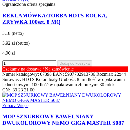
Ograniczona oferta specjalna
REKLAMÓWKA/TORBA HDTS ROLKA,
ZRYWKA 100szt. 8 MQ
3,18 (netto)
3,92 zł
(brutto)
4,90 zł
Dodaj do koszyka
Czekamy na dostawę / Na zamówienie
Numer katalogowy: 07398 EAN: 5907732913736 Rozmiar: 22x44
Surowiec: HDTS Kolor: biały Grubość: 8 μm Ilość w opakowaniu
jednostkowym: 100 Ilość w opakowaniu zbiorczym: 30 rolek
CN: 39 23 21 00
Zobacz Więcej
MOP SZNURKOWY BAWEŁNIANY
DWUKOLOROWY NEMO GIGA MASTER S087