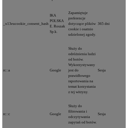
Zapamiętuje
IKA
preferencje
POLSKA
_x13eucookie_consent_hash
dotyczące plików
365 dni
E. Roszak
cookie i osatnio
Sp.k.
udzielonej zgody.
Służy do
odróżnienia ludzi
od botów.
Wykorzystywany
rc::a
Google
jest do
Sesja
prawidłowego
raportowania na
temat korzystania
z tej witryny.
Służy do
filtrowania i
rc::c
Google
Sesja
odczytywania
zapytań od botów.