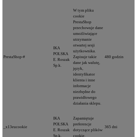
W tym pliku
cookie
PrestaShop
przechowuje dane
umożliwiające
utrzymanie
otwartej sesji
IKA
użytkownika.
POLSKA
PrestaShop-#
Zapisuje takie
480 godzin
E. Roszak
dane jak walutę,
Sp.k.
język,
identyfikator
klienta i inne
informacje
niezbędne do
prawidłowego
działania sklepu.
IKA
Zapamiętuje
POLSKA
preferencje
_x13eucookie
365 dni
E. Roszak
dotyczące plików
Sp.k.
cookie.