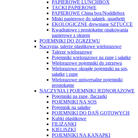
PAPIEROWE LUNCHBOX
TACKI PAPIEROWE
PAPIEROWE China box/Noddlebox
Miski papierowe do sałatek, spaghetti
EKOLOGICZNE drewniane SZTUĆCE
Kwadratowe i prostokątne opakowania
papierowe z oknem
POJEMNIKI DO ZGRZEWU
Naczynia, talerze plastikowe wielorazowe
Talerze wielorazowe
Pojemniki wielorazowe na zupę i sałatkę
Wielorazowe pojemniki do zgrzewu
Wielorazowe okrągłe pojemniki na sos,
sałatkę i zupę
Wielorazowe uniwersalne pojemniki
prostokątne
NACZYNIA I POJEMNIKI JEDNORAZOWE
Pojemniki na zupę, flaczarki
POJEMNIKI NA SOS
Pojemnik na sałatkę
POJEMNIKI DO DAŃ GOTOWYCH
Kubki plastikowe
FILIŻANKI
KIELISZKI
POJEMNIKI NA KANAPKI