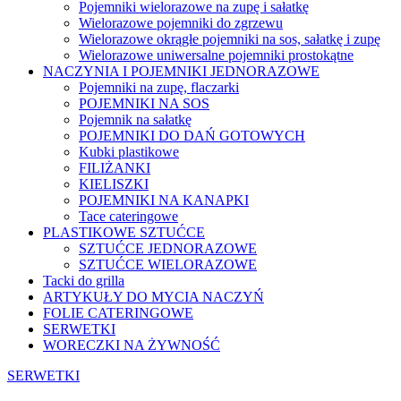
Pojemniki wielorazowe na zupę i sałatkę
Wielorazowe pojemniki do zgrzewu
Wielorazowe okrągłe pojemniki na sos, sałatkę i zupę
Wielorazowe uniwersalne pojemniki prostokątne
NACZYNIA I POJEMNIKI JEDNORAZOWE
Pojemniki na zupę, flaczarki
POJEMNIKI NA SOS
Pojemnik na sałatkę
POJEMNIKI DO DAŃ GOTOWYCH
Kubki plastikowe
FILIŻANKI
KIELISZKI
POJEMNIKI NA KANAPKI
Tace cateringowe
PLASTIKOWE SZTUĆCE
SZTUĆCE JEDNORAZOWE
SZTUĆCE WIELORAZOWE
Tacki do grilla
ARTYKUŁY DO MYCIA NACZYŃ
FOLIE CATERINGOWE
SERWETKI
WORECZKI NA ŻYWNOŚĆ
SERWETKI