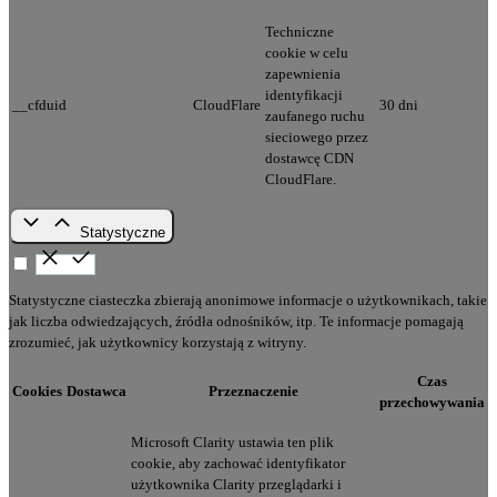
Techniczne
cookie w celu
zapewnienia
identyfikacji
__cfduid
CloudFlare
30 dni
zaufanego ruchu
sieciowego przez
dostawcę CDN
CloudFlare.
Statystyczne
Statystyczne ciasteczka zbierają anonimowe informacje o użytkownikach, takie
jak liczba odwiedzających, źródła odnośników, itp. Te informacje pomagają
zrozumieć, jak użytkownicy korzystają z witryny.
Czas
Cookies
Dostawca
Przeznaczenie
przechowywania
Microsoft Clarity ustawia ten plik
cookie, aby zachować identyfikator
użytkownika Clarity przeglądarki i