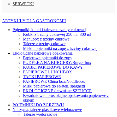
SERWETKI
ARTYKUŁY DLA GASTRONOMII
Pojemniki, kubki i talerze z trzciny cukrowej
Kubki z trzciny cukrowej 250 ml, 300 ml
Menubox z trzciny cukrowej
Talerze z trzciny cukrowej
Miski i pojemniki na zupę z trzciny cukrowej
Ekologiczne papierowe opakowania
Papierowe pojemniki do zupy
PUDEŁKA NA BURGERY/Burger box
KUBKI PAPIEROWE DO KAWY
PAPIEROWE LUNCHBOX
TACKI PAPIEROWE
PAPIEROWE China box/Noddlebox
Miski papierowe do sałatek, spaghetti
EKOLOGICZNE drewniane SZTUĆCE
Kwadratowe i prostokątne opakowania papierowe z
oknem
POJEMNIKI DO ZGRZEWU
Naczynia, talerze plastikowe wielorazowe
Talerze wielorazowe