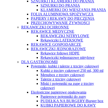
SZNURKI I KLAMERKI DO PRANIA
SZNURKI DO PRANIA
KLAMERKI DO WIESZANIA PRANIA
FOLIA ALUMINIOWA SPOŻYWCZA
PAPIERY I RĘKAWY DO PIECZENIA
PRZECHOWYWANIE ŻYWNOŚCI
RĘKAWICZKI OCHRONNE
RĘKAWICE MEDYCZNE
RĘKAWICZKI NITRYLOWE
Rękawiczki LATEKSOWE
RĘKAWICE GOSPODARCZE
RĘKAWICZKI JEDNORAZOWE
Rękawice foliowe HDPE
Rękawiczki jednorazowe nitrylowe
DLA GASTRONOMII
Pojemniki, kubki i talerze z trzciny cukrowej
Kubki z trzciny cukrowej 250 ml, 300 ml
Menubox z trzciny cukrowej
Talerze z trzciny cukrowej
Miski i pojemniki na zupę z trzciny
cukrowej
Ekologiczne papierowe opakowania
Papierowe pojemniki do zupy
PUDEŁKA NA BURGERY/Burger box
KUBKI PAPIEROWE DO KAWY