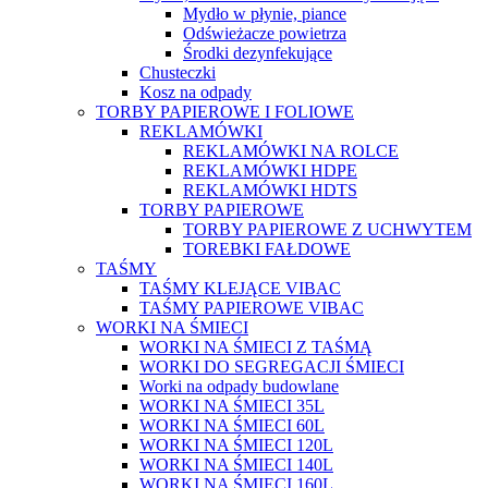
Mydło w płynie, piance
Odświeżacze powietrza
Środki dezynfekujące
Chusteczki
Kosz na odpady
TORBY PAPIEROWE I FOLIOWE
REKLAMÓWKI
REKLAMÓWKI NA ROLCE
REKLAMÓWKI HDPE
REKLAMÓWKI HDTS
TORBY PAPIEROWE
TORBY PAPIEROWE Z UCHWYTEM
TOREBKI FAŁDOWE
TAŚMY
TAŚMY KLEJĄCE VIBAC
TAŚMY PAPIEROWE VIBAC
WORKI NA ŚMIECI
WORKI NA ŚMIECI Z TAŚMĄ
WORKI DO SEGREGACJI ŚMIECI
Worki na odpady budowlane
WORKI NA ŚMIECI 35L
WORKI NA ŚMIECI 60L
WORKI NA ŚMIECI 120L
WORKI NA ŚMIECI 140L
WORKI NA ŚMIECI 160L