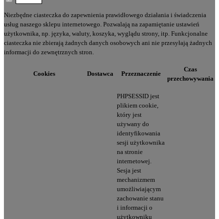
Niezbędne ciasteczka do zapewnienia prawidłowego działania i świadczenia
usług naszego sklepu internetowego. Pozwalają na zapamiętanie ustawień
użytkownika, np. języka, waluty, koszyka, wyglądu strony, itp. Funkcjonalne
ciasteczka nie zbierają żadnych danych osobowych ani nie przesyłają żadnych
informacji do zewnętrznych stron.
Czas
Cookies
Dostawca
Przeznaczenie
przechowywania
PHPSESSID jest
plikiem cookie,
który jest
używany do
identyfikowania
sesji użytkownika
na stronie
internetowej.
Sesja jest
mechanizmem
umożliwiającym
zachowanie stanu
i informacji o
użytkowniku