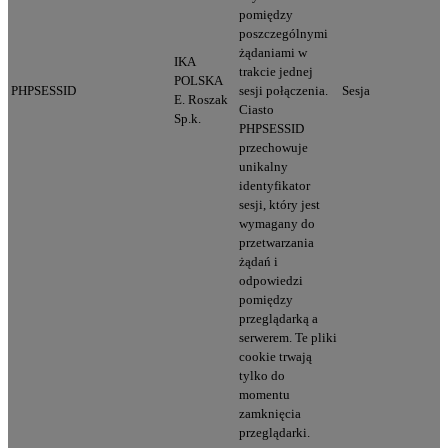
pomiędzy
poszczególnymi
żądaniami w
IKA
trakcie jednej
POLSKA
PHPSESSID
sesji połączenia.
Sesja
E. Roszak
Ciasto
Sp.k.
PHPSESSID
przechowuje
unikalny
identyfikator
sesji, który jest
wymagany do
przetwarzania
żądań i
odpowiedzi
pomiędzy
przeglądarką a
serwerem. Te pliki
cookie trwają
tylko do
momentu
zamknięcia
przeglądarki.