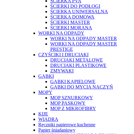
ŚCIERKA PVA
ŚCIERKI DO PODŁOGI
ŚCIERKA UNIWERSALNA
ŚCIERKA DOMOWA
ŚCIERKI MASTER
ŚCIERKI MORANA
WORKI NA ODPADY
WORKI NA ODPADY MASTER
WORKI NA ODPADY MASTER
PRESTIGE
CZYŚCIKI I DRUCIAKI
DRUCIAKI METALOWE
DRUCIAKI PLASTIKOWE
ZMYWAKI
GĄBKI
GĄBKI KĄPIELOWE
GĄBKI DO MYCIA NACZYŃ
MOPY
MOP SZNURKOWY
MOP PASKOWY
MOP Z MIKROFIBRY
KIJE
WIADRA
Ręczniki papierowe kuchenne
Papier śniadaniowy