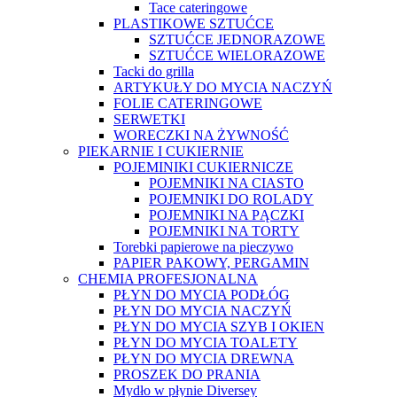
Tace cateringowe
PLASTIKOWE SZTUĆCE
SZTUĆCE JEDNORAZOWE
SZTUĆCE WIELORAZOWE
Tacki do grilla
ARTYKUŁY DO MYCIA NACZYŃ
FOLIE CATERINGOWE
SERWETKI
WORECZKI NA ŻYWNOŚĆ
PIEKARNIE I CUKIERNIE
POJEMINIKI CUKIERNICZE
POJEMNIKI NA CIASTO
POJEMNIKI DO ROLADY
POJEMNIKI NA PĄCZKI
POJEMNIKI NA TORTY
Torebki papierowe na pieczywo
PAPIER PAKOWY, PERGAMIN
CHEMIA PROFESJONALNA
PŁYN DO MYCIA PODŁÓG
PŁYN DO MYCIA NACZYŃ
PŁYN DO MYCIA SZYB I OKIEN
PŁYN DO MYCIA TOALETY
PŁYN DO MYCIA DREWNA
PROSZEK DO PRANIA
Mydło w płynie Diversey