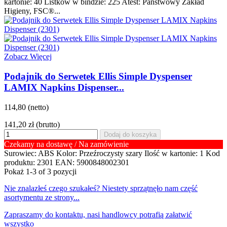
kartonie: 40 Listków w bindzie: 225 Atest: Państwowy Zakład
Higieny, FSC®...
Zobacz Więcej
Podajnik do Serwetek Ellis Simple Dyspenser
LAMIX Napkins Dispenser...
114,80 (netto)
141,20 zł
(brutto)
Dodaj do koszyka
Czekamy na dostawę / Na zamówienie
Surowiec: ABS Kolor: Przeźroczysty szary Ilość w kartonie: 1 Kod
produktu: 2301 EAN: 5900848002301
Pokaż
1
-3 of 3 pozycji
Nie znalazłeś czego szukałeś? Niestety sprzątnęło nam część
asortymentu ze strony...
Zapraszamy do kontaktu, nasi handlowcy potrafią załatwić
wszystko