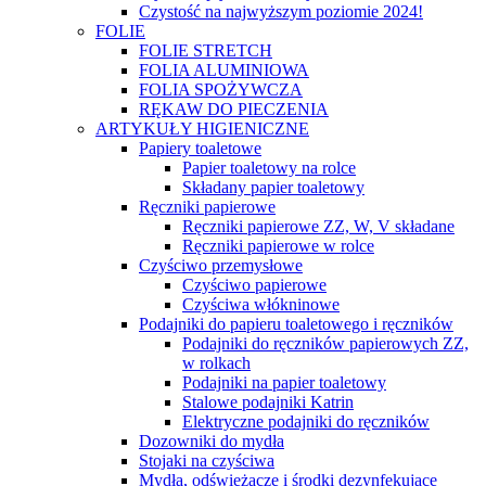
Czystość na najwyższym poziomie 2024!
FOLIE
FOLIE STRETCH
FOLIA ALUMINIOWA
FOLIA SPOŻYWCZA
RĘKAW DO PIECZENIA
ARTYKUŁY HIGIENICZNE
Papiery toaletowe
Papier toaletowy na rolce
Składany papier toaletowy
Ręczniki papierowe
Ręczniki papierowe ZZ, W, V składane
Ręczniki papierowe w rolce
Czyściwo przemysłowe
Czyściwo papierowe
Czyściwa włókninowe
Podajniki do papieru toaletowego i ręczników
Podajniki do ręczników papierowych ZZ,
w rolkach
Podajniki na papier toaletowy
Stalowe podajniki Katrin
Elektryczne podajniki do ręczników
Dozowniki do mydła
Stojaki na czyściwa
Mydła, odświeżacze i środki dezynfekujące