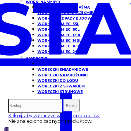
ST
WORKI NA ŚMIECI
WORKI NA ŚMIECI Z TAŚMĄ
WORKI DO SEGREGACJI ŚMIECI
WORKI NA ODPADY BUDOWLANE
WORKI NA ŚMIECI 35L
WORKI NA ŚMIECI 60L
WORKI NA ŚMIECI 120L
WORKI NA ŚMIECI 140L
WORKI NA ŚMIECI 160L
WORKI NA ŚMIECI 240L
WORECZKI
WORECZKI HDPE
WORECZKI ŚNIADANIOWE
WORECZKI NA MROŻONKI
I
WORECZKI DO LODU
WORECZKI Z SUWAKIEM
WORECZKI STRUNOWE
Szukaj
Kliknij, aby zobaczyć więcej produktów.
Nie znaleziono żadnych produktów.
0