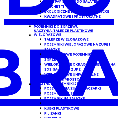
MISKI PAPIEROWE DO SAŁATEK,
SPAGHETTI
EKOLOGICZNE DREWNIANE SZTUĆCE
KWADRATOWE I PROSTOKĄTNE
OPAKOWANIA PAPIEROWE Z OKNEM
POJEMNIKI DO ZGRZEWU
NACZYNIA, TALERZE PLASTIKOWE
BRA
WIELORAZOWE
TALERZE WIELORAZOWE
POJEMNIKI WIELORAZOWE NA ZUPĘ I
SAŁATKĘ
WIELORAZOWE POJEMNIKI DO
ZGRZEWU
WIELORAZOWE OKRĄGŁE POJEMNIKI NA
SOS, SAŁATKĘ I ZUPĘ
WIELORAZOWE UNIWERSALNE
POJEMNIKI PROSTOKĄTNE
NACZYNIA I POJEMNIKI JEDNORAZOWE
POJEMNIKI NA ZUPĘ, FLACZARKI
POJEMNIKI NA SOS
POJEMNIK NA SAŁATKĘ
POJEMNIKI DO DAŃ GOTOWYCH
KUBKI PLASTIKOWE
FILIŻANKI