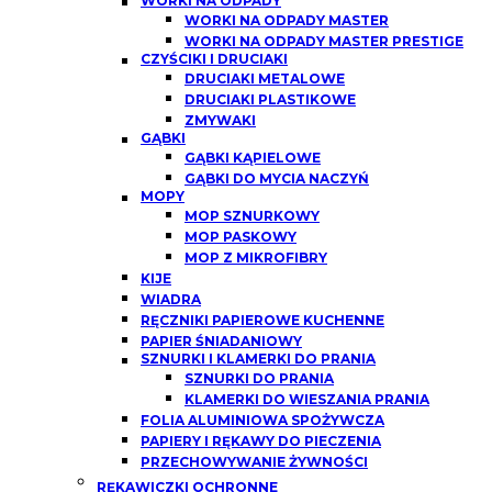
WORKI NA ODPADY
WORKI NA ODPADY MASTER
WORKI NA ODPADY MASTER PRESTIGE
CZYŚCIKI I DRUCIAKI
DRUCIAKI METALOWE
DRUCIAKI PLASTIKOWE
ZMYWAKI
GĄBKI
GĄBKI KĄPIELOWE
GĄBKI DO MYCIA NACZYŃ
MOPY
MOP SZNURKOWY
MOP PASKOWY
MOP Z MIKROFIBRY
KIJE
WIADRA
RĘCZNIKI PAPIEROWE KUCHENNE
PAPIER ŚNIADANIOWY
SZNURKI I KLAMERKI DO PRANIA
SZNURKI DO PRANIA
KLAMERKI DO WIESZANIA PRANIA
FOLIA ALUMINIOWA SPOŻYWCZA
PAPIERY I RĘKAWY DO PIECZENIA
PRZECHOWYWANIE ŻYWNOŚCI
RĘKAWICZKI OCHRONNE