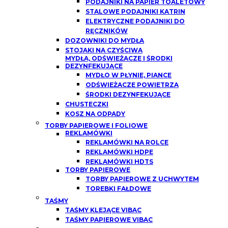
PODAJNIKI NA PAPIER TOALETOWY
STALOWE PODAJNIKI KATRIN
ELEKTRYCZNE PODAJNIKI DO
RĘCZNIKÓW
DOZOWNIKI DO MYDŁA
STOJAKI NA CZYŚCIWA
MYDŁA, ODŚWIEŻACZE I ŚRODKI
DEZYNFEKUJĄCE
MYDŁO W PŁYNIE, PIANCE
ODŚWIEŻACZE POWIETRZA
ŚRODKI DEZYNFEKUJĄCE
CHUSTECZKI
KOSZ NA ODPADY
TORBY PAPIEROWE I FOLIOWE
REKLAMÓWKI
REKLAMÓWKI NA ROLCE
REKLAMÓWKI HDPE
REKLAMÓWKI HDTS
TORBY PAPIEROWE
TORBY PAPIEROWE Z UCHWYTEM
TOREBKI FAŁDOWE
TAŚMY
TAŚMY KLEJĄCE VIBAC
TAŚMY PAPIEROWE VIBAC