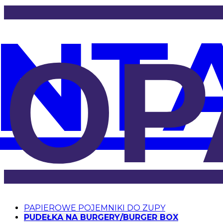
NT
OP
PAPIEROWE POJEMNIKI DO ZUPY
PUDEŁKA NA BURGERY/BURGER BOX