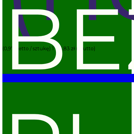
BE
(0,97 netto / sztukę)
1 195,83 zł
(brutto)