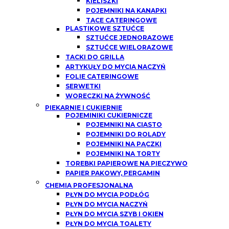
KIELISZKI
POJEMNIKI NA KANAPKI
TACE CATERINGOWE
PLASTIKOWE SZTUĆCE
SZTUĆCE JEDNORAZOWE
SZTUĆCE WIELORAZOWE
TACKI DO GRILLA
ARTYKUŁY DO MYCIA NACZYŃ
FOLIE CATERINGOWE
SERWETKI
WORECZKI NA ŻYWNOŚĆ
PIEKARNIE I CUKIERNIE
POJEMINIKI CUKIERNICZE
POJEMNIKI NA CIASTO
POJEMNIKI DO ROLADY
POJEMNIKI NA PĄCZKI
POJEMNIKI NA TORTY
TOREBKI PAPIEROWE NA PIECZYWO
PAPIER PAKOWY, PERGAMIN
CHEMIA PROFESJONALNA
PŁYN DO MYCIA PODŁÓG
PŁYN DO MYCIA NACZYŃ
PŁYN DO MYCIA SZYB I OKIEN
PŁYN DO MYCIA TOALETY