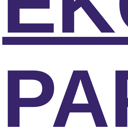
EK
PA