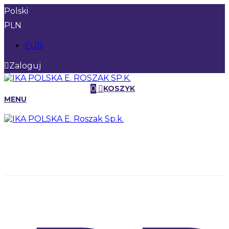
Polski
PLN
EUR
Zaloguj
0
KOSZYK
MENU