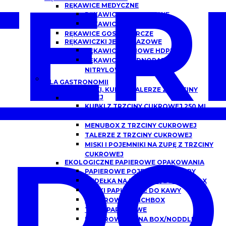
ER
RĘKAWICE MEDYCZNE
RĘKAWICZKI NITRYLOWE
RĘKAWICZKI LATEKSOWE
RĘKAWICE GOSPODARCZE
RĘKAWICZKI JEDNORAZOWE
RĘKAWICE FOLIOWE HDPE
RĘKAWICZKI JEDNORAZOWE
NITRYLOWE
DLA GASTRONOMII
POJEMNIKI, KUBKI I TALERZE Z TRZCINY
CUKROWEJ
KUBKI Z TRZCINY CUKROWEJ 250 ML,
300 ML
MENUBOX Z TRZCINY CUKROWEJ
TALERZE Z TRZCINY CUKROWEJ
DO
MISKI I POJEMNIKI NA ZUPĘ Z TRZCINY
CUKROWEJ
EKOLOGICZNE PAPIEROWE OPAKOWANIA
PAPIEROWE POJEMNIKI DO ZUPY
PUDEŁKA NA BURGERY/BURGER BOX
KUBKI PAPIEROWE DO KAWY
PAPIEROWE LUNCHBOX
TACKI PAPIEROWE
PAPIEROWE CHINA BOX/NODDLEBOX