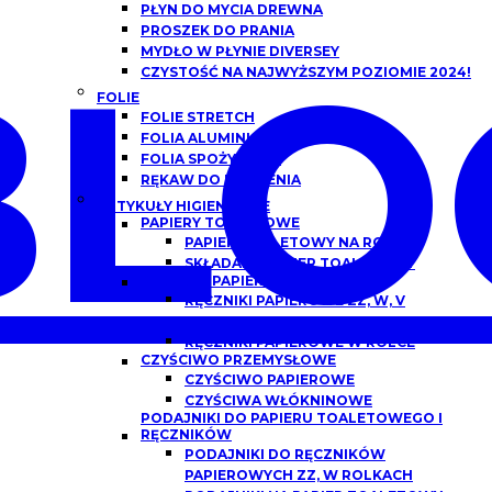
PŁYN DO MYCIA DREWNA
PROSZEK DO PRANIA
BLO
MYDŁO W PŁYNIE DIVERSEY
CZYSTOŚĆ NA NAJWYŻSZYM POZIOMIE 2024!
FOLIE
FOLIE STRETCH
FOLIA ALUMINIOWA
FOLIA SPOŻYWCZA
RĘKAW DO PIECZENIA
ARTYKUŁY HIGIENICZNE
PAPIERY TOALETOWE
PAPIER TOALETOWY NA ROLCE
SKŁADANY PAPIER TOALETOWY
RĘCZNIKI PAPIEROWE
RĘCZNIKI PAPIEROWE ZZ, W, V
SKŁADANE
RĘCZNIKI PAPIEROWE W ROLCE
CZYŚCIWO PRZEMYSŁOWE
CZYŚCIWO PAPIEROWE
CZYŚCIWA WŁÓKNINOWE
PODAJNIKI DO PAPIERU TOALETOWEGO I
RĘCZNIKÓW
PODAJNIKI DO RĘCZNIKÓW
PAPIEROWYCH ZZ, W ROLKACH