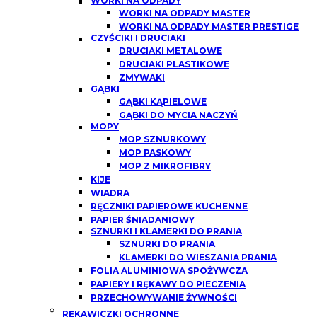
WORKI NA ODPADY
WORKI NA ODPADY MASTER
WORKI NA ODPADY MASTER PRESTIGE
CZYŚCIKI I DRUCIAKI
DRUCIAKI METALOWE
DRUCIAKI PLASTIKOWE
ZMYWAKI
GĄBKI
GĄBKI KĄPIELOWE
GĄBKI DO MYCIA NACZYŃ
MOPY
MOP SZNURKOWY
MOP PASKOWY
MOP Z MIKROFIBRY
KIJE
WIADRA
RĘCZNIKI PAPIEROWE KUCHENNE
PAPIER ŚNIADANIOWY
SZNURKI I KLAMERKI DO PRANIA
SZNURKI DO PRANIA
KLAMERKI DO WIESZANIA PRANIA
FOLIA ALUMINIOWA SPOŻYWCZA
PAPIERY I RĘKAWY DO PIECZENIA
PRZECHOWYWANIE ŻYWNOŚCI
RĘKAWICZKI OCHRONNE