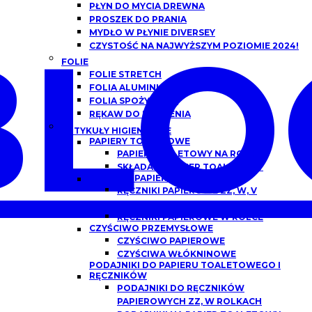
PŁYN DO MYCIA DREWNA
PROSZEK DO PRANIA
BLO
MYDŁO W PŁYNIE DIVERSEY
CZYSTOŚĆ NA NAJWYŻSZYM POZIOMIE 2024!
FOLIE
FOLIE STRETCH
FOLIA ALUMINIOWA
FOLIA SPOŻYWCZA
RĘKAW DO PIECZENIA
ARTYKUŁY HIGIENICZNE
PAPIERY TOALETOWE
PAPIER TOALETOWY NA ROLCE
SKŁADANY PAPIER TOALETOWY
RĘCZNIKI PAPIEROWE
RĘCZNIKI PAPIEROWE ZZ, W, V
SKŁADANE
RĘCZNIKI PAPIEROWE W ROLCE
CZYŚCIWO PRZEMYSŁOWE
CZYŚCIWO PAPIEROWE
CZYŚCIWA WŁÓKNINOWE
PODAJNIKI DO PAPIERU TOALETOWEGO I
RĘCZNIKÓW
PODAJNIKI DO RĘCZNIKÓW
PAPIEROWYCH ZZ, W ROLKACH