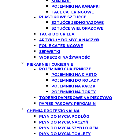
KIELISZKI
POJEMNIKI NA KANAPKI
TACE CATERINGOWE
PLASTIKOWE SZTUĆCE
SZTUĆCE JEDNORAZOWE
SZTUĆCE WIELORAZOWE
TACKI DO GRILLA
ARTYKUŁY DO MYCIA NACZYŃ
FOLIE CATERINGOWE
SERWETKI
WORECZKI NA ŻYWNOŚĆ
PIEKARNIE I CUKIERNIE
POJEMINIKI CUKIERNICZE
POJEMNIKI NA CIASTO
POJEMNIKI DO ROLADY
POJEMNIKI NA PĄCZKI
POJEMNIKI NA TORTY
TOREBKI PAPIEROWE NA PIECZYWO
PAPIER PAKOWY, PERGAMIN
CHEMIA PROFESJONALNA
PŁYN DO MYCIA PODŁÓG
PŁYN DO MYCIA NACZYŃ
PŁYN DO MYCIA SZYB I OKIEN
PŁYN DO MYCIA TOALETY