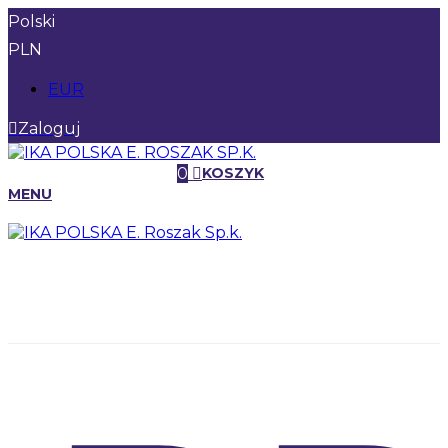
Polski
PLN
EUR
Zaloguj
0
KOSZYK
MENU