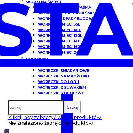
ST
WORKI NA ŚMIECI
WORKI NA ŚMIECI Z TAŚMĄ
WORKI DO SEGREGACJI ŚMIECI
WORKI NA ODPADY BUDOWLANE
WORKI NA ŚMIECI 35L
WORKI NA ŚMIECI 60L
WORKI NA ŚMIECI 120L
WORKI NA ŚMIECI 140L
WORKI NA ŚMIECI 160L
WORKI NA ŚMIECI 240L
WORECZKI
WORECZKI HDPE
WORECZKI ŚNIADANIOWE
WORECZKI NA MROŻONKI
I
WORECZKI DO LODU
WORECZKI Z SUWAKIEM
WORECZKI STRUNOWE
Szukaj
Kliknij, aby zobaczyć więcej produktów.
Nie znaleziono żadnych produktów.
0