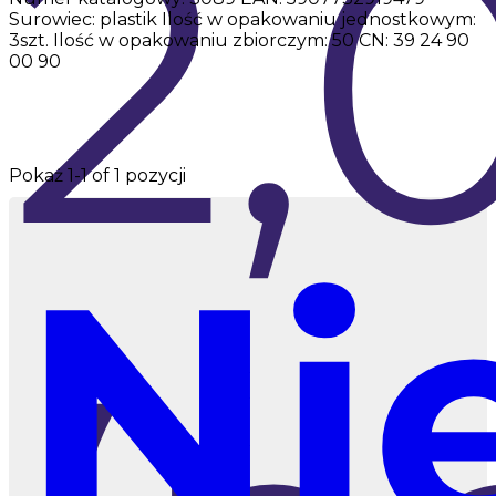
2,
Surowiec: plastik Ilość w opakowaniu jednostkowym:
3szt. Ilość w opakowaniu zbiorczym: 50 CN: 39 24 90
00 90
Pokaż
1
-1 of 1 pozycji
Ni