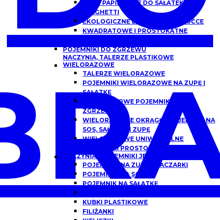
MISKI PAPIEROWE DO SAŁATEK,
SPAGHETTI
EKOLOGICZNE DREWNIANE SZTUĆCE
KWADRATOWE I PROSTOKĄTNE
OPAKOWANIA PAPIEROWE Z OKNEM
POJEMNIKI DO ZGRZEWU
NACZYNIA, TALERZE PLASTIKOWE
BRA
WIELORAZOWE
TALERZE WIELORAZOWE
POJEMNIKI WIELORAZOWE NA ZUPĘ I
SAŁATKĘ
WIELORAZOWE POJEMNIKI DO
ZGRZEWU
WIELORAZOWE OKRĄGŁE POJEMNIKI NA
SOS, SAŁATKĘ I ZUPĘ
WIELORAZOWE UNIWERSALNE
POJEMNIKI PROSTOKĄTNE
NACZYNIA I POJEMNIKI JEDNORAZOWE
POJEMNIKI NA ZUPĘ, FLACZARKI
POJEMNIKI NA SOS
POJEMNIK NA SAŁATKĘ
POJEMNIKI DO DAŃ GOTOWYCH
KUBKI PLASTIKOWE
FILIŻANKI