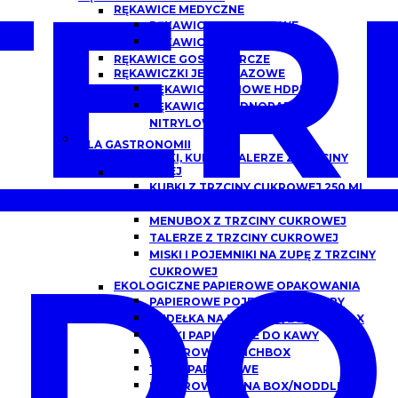
ER
RĘKAWICE MEDYCZNE
RĘKAWICZKI NITRYLOWE
RĘKAWICZKI LATEKSOWE
RĘKAWICE GOSPODARCZE
RĘKAWICZKI JEDNORAZOWE
RĘKAWICE FOLIOWE HDPE
RĘKAWICZKI JEDNORAZOWE
NITRYLOWE
DLA GASTRONOMII
POJEMNIKI, KUBKI I TALERZE Z TRZCINY
CUKROWEJ
KUBKI Z TRZCINY CUKROWEJ 250 ML,
300 ML
MENUBOX Z TRZCINY CUKROWEJ
TALERZE Z TRZCINY CUKROWEJ
DO
MISKI I POJEMNIKI NA ZUPĘ Z TRZCINY
CUKROWEJ
EKOLOGICZNE PAPIEROWE OPAKOWANIA
PAPIEROWE POJEMNIKI DO ZUPY
PUDEŁKA NA BURGERY/BURGER BOX
KUBKI PAPIEROWE DO KAWY
PAPIEROWE LUNCHBOX
TACKI PAPIEROWE
PAPIEROWE CHINA BOX/NODDLEBOX