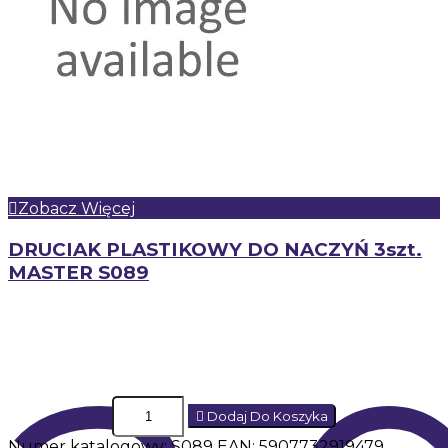
Zobacz Więcej
DRUCIAK PLASTIKOWY DO NACZYŃ 3szt.
MASTER S089
Dodaj Do Koszyka
Numer katalogowy: S089 EAN: 5907732919479