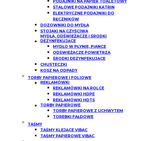
PODAJNIKI NA PAPIER TOALETOWY
STALOWE PODAJNIKI KATRIN
ELEKTRYCZNE PODAJNIKI DO
RĘCZNIKÓW
DOZOWNIKI DO MYDŁA
STOJAKI NA CZYŚCIWA
MYDŁA, ODŚWIEŻACZE I ŚRODKI
DEZYNFEKUJĄCE
MYDŁO W PŁYNIE, PIANCE
ODŚWIEŻACZE POWIETRZA
ŚRODKI DEZYNFEKUJĄCE
CHUSTECZKI
KOSZ NA ODPADY
TORBY PAPIEROWE I FOLIOWE
REKLAMÓWKI
REKLAMÓWKI NA ROLCE
REKLAMÓWKI HDPE
REKLAMÓWKI HDTS
TORBY PAPIEROWE
TORBY PAPIEROWE Z UCHWYTEM
TOREBKI FAŁDOWE
TAŚMY
TAŚMY KLEJĄCE VIBAC
TAŚMY PAPIEROWE VIBAC