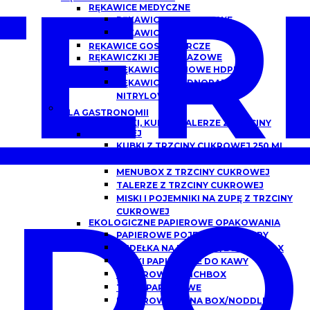
ER
RĘKAWICE MEDYCZNE
RĘKAWICZKI NITRYLOWE
RĘKAWICZKI LATEKSOWE
RĘKAWICE GOSPODARCZE
RĘKAWICZKI JEDNORAZOWE
RĘKAWICE FOLIOWE HDPE
RĘKAWICZKI JEDNORAZOWE
NITRYLOWE
DLA GASTRONOMII
POJEMNIKI, KUBKI I TALERZE Z TRZCINY
CUKROWEJ
KUBKI Z TRZCINY CUKROWEJ 250 ML,
300 ML
MENUBOX Z TRZCINY CUKROWEJ
TALERZE Z TRZCINY CUKROWEJ
DO
MISKI I POJEMNIKI NA ZUPĘ Z TRZCINY
CUKROWEJ
EKOLOGICZNE PAPIEROWE OPAKOWANIA
PAPIEROWE POJEMNIKI DO ZUPY
PUDEŁKA NA BURGERY/BURGER BOX
KUBKI PAPIEROWE DO KAWY
PAPIEROWE LUNCHBOX
TACKI PAPIEROWE
PAPIEROWE CHINA BOX/NODDLEBOX