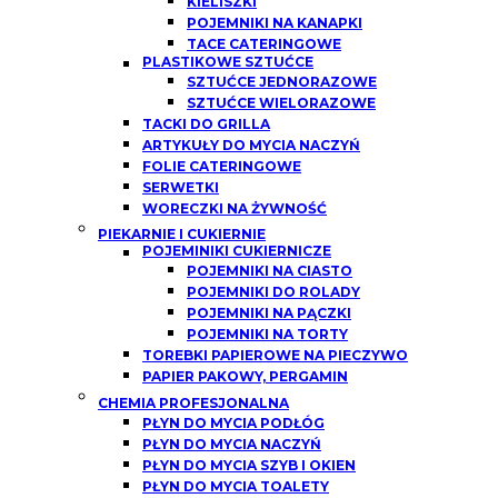
KIELISZKI
POJEMNIKI NA KANAPKI
TACE CATERINGOWE
PLASTIKOWE SZTUĆCE
SZTUĆCE JEDNORAZOWE
SZTUĆCE WIELORAZOWE
TACKI DO GRILLA
ARTYKUŁY DO MYCIA NACZYŃ
FOLIE CATERINGOWE
SERWETKI
WORECZKI NA ŻYWNOŚĆ
PIEKARNIE I CUKIERNIE
POJEMINIKI CUKIERNICZE
POJEMNIKI NA CIASTO
POJEMNIKI DO ROLADY
POJEMNIKI NA PĄCZKI
POJEMNIKI NA TORTY
TOREBKI PAPIEROWE NA PIECZYWO
PAPIER PAKOWY, PERGAMIN
CHEMIA PROFESJONALNA
PŁYN DO MYCIA PODŁÓG
PŁYN DO MYCIA NACZYŃ
PŁYN DO MYCIA SZYB I OKIEN
PŁYN DO MYCIA TOALETY