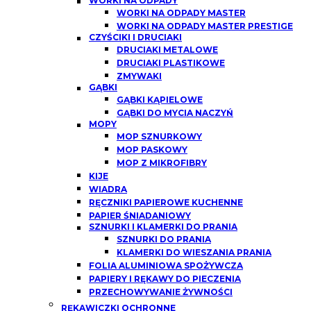
WORKI NA ODPADY
WORKI NA ODPADY MASTER
WORKI NA ODPADY MASTER PRESTIGE
CZYŚCIKI I DRUCIAKI
DRUCIAKI METALOWE
DRUCIAKI PLASTIKOWE
ZMYWAKI
GĄBKI
GĄBKI KĄPIELOWE
GĄBKI DO MYCIA NACZYŃ
MOPY
MOP SZNURKOWY
MOP PASKOWY
MOP Z MIKROFIBRY
KIJE
WIADRA
RĘCZNIKI PAPIEROWE KUCHENNE
PAPIER ŚNIADANIOWY
SZNURKI I KLAMERKI DO PRANIA
SZNURKI DO PRANIA
KLAMERKI DO WIESZANIA PRANIA
FOLIA ALUMINIOWA SPOŻYWCZA
PAPIERY I RĘKAWY DO PIECZENIA
PRZECHOWYWANIE ŻYWNOŚCI
RĘKAWICZKI OCHRONNE