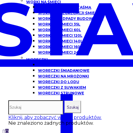
ST
WORKI NA ŚMIECI
WORKI NA ŚMIECI Z TAŚMĄ
WORKI DO SEGREGACJI ŚMIECI
WORKI NA ODPADY BUDOWLANE
WORKI NA ŚMIECI 35L
WORKI NA ŚMIECI 60L
WORKI NA ŚMIECI 120L
WORKI NA ŚMIECI 140L
WORKI NA ŚMIECI 160L
WORKI NA ŚMIECI 240L
WORECZKI
WORECZKI HDPE
WORECZKI ŚNIADANIOWE
WORECZKI NA MROŻONKI
I
WORECZKI DO LODU
WORECZKI Z SUWAKIEM
WORECZKI STRUNOWE
Szukaj
Kliknij, aby zobaczyć więcej produktów.
Nie znaleziono żadnych produktów.
0