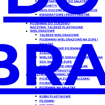
MISKI PAPIEROWE DO SAŁATEK,
SPAGHETTI
EKOLOGICZNE DREWNIANE SZTUĆCE
KWADRATOWE I PROSTOKĄTNE
OPAKOWANIA PAPIEROWE Z OKNEM
POJEMNIKI DO ZGRZEWU
NACZYNIA, TALERZE PLASTIKOWE
BRA
WIELORAZOWE
TALERZE WIELORAZOWE
POJEMNIKI WIELORAZOWE NA ZUPĘ I
SAŁATKĘ
WIELORAZOWE POJEMNIKI DO
ZGRZEWU
WIELORAZOWE OKRĄGŁE POJEMNIKI NA
SOS, SAŁATKĘ I ZUPĘ
WIELORAZOWE UNIWERSALNE
POJEMNIKI PROSTOKĄTNE
NACZYNIA I POJEMNIKI JEDNORAZOWE
POJEMNIKI NA ZUPĘ, FLACZARKI
POJEMNIKI NA SOS
POJEMNIK NA SAŁATKĘ
POJEMNIKI DO DAŃ GOTOWYCH
KUBKI PLASTIKOWE
FILIŻANKI