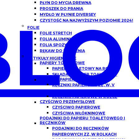
PŁYN DO MYCIA DREWNA
PROSZEK DO PRANIA
BLO
MYDŁO W PŁYNIE DIVERSEY
CZYSTOŚĆ NA NAJWYŻSZYM POZIOMIE 2024!
FOLIE
FOLIE STRETCH
FOLIA ALUMINIOWA
FOLIA SPOŻYWCZA
RĘKAW DO PIECZENIA
ARTYKUŁY HIGIENICZNE
PAPIERY TOALETOWE
PAPIER TOALETOWY NA ROLCE
SKŁADANY PAPIER TOALETOWY
RĘCZNIKI PAPIEROWE
RĘCZNIKI PAPIEROWE ZZ, W, V
SKŁADANE
RĘCZNIKI PAPIEROWE W ROLCE
CZYŚCIWO PRZEMYSŁOWE
CZYŚCIWO PAPIEROWE
CZYŚCIWA WŁÓKNINOWE
PODAJNIKI DO PAPIERU TOALETOWEGO I
RĘCZNIKÓW
PODAJNIKI DO RĘCZNIKÓW
PAPIEROWYCH ZZ, W ROLKACH