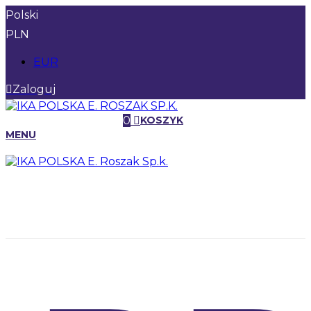
Polski
PLN
EUR
Zaloguj
0
KOSZYK
MENU