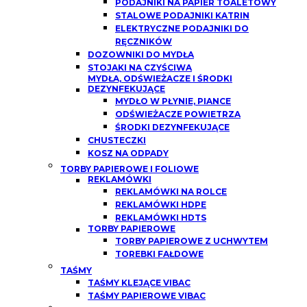
PODAJNIKI NA PAPIER TOALETOWY
STALOWE PODAJNIKI KATRIN
ELEKTRYCZNE PODAJNIKI DO
RĘCZNIKÓW
DOZOWNIKI DO MYDŁA
STOJAKI NA CZYŚCIWA
MYDŁA, ODŚWIEŻACZE I ŚRODKI
DEZYNFEKUJĄCE
MYDŁO W PŁYNIE, PIANCE
ODŚWIEŻACZE POWIETRZA
ŚRODKI DEZYNFEKUJĄCE
CHUSTECZKI
KOSZ NA ODPADY
TORBY PAPIEROWE I FOLIOWE
REKLAMÓWKI
REKLAMÓWKI NA ROLCE
REKLAMÓWKI HDPE
REKLAMÓWKI HDTS
TORBY PAPIEROWE
TORBY PAPIEROWE Z UCHWYTEM
TOREBKI FAŁDOWE
TAŚMY
TAŚMY KLEJĄCE VIBAC
TAŚMY PAPIEROWE VIBAC