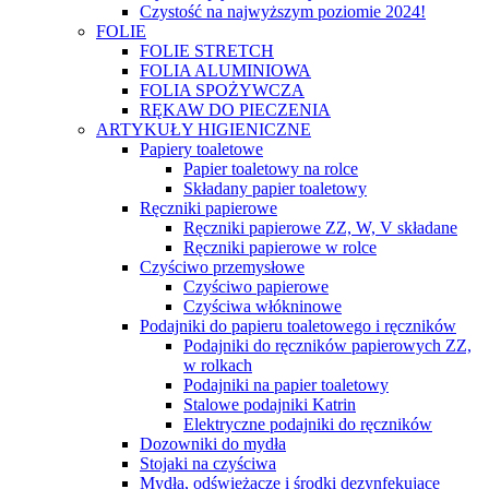
Czystość na najwyższym poziomie 2024!
FOLIE
FOLIE STRETCH
FOLIA ALUMINIOWA
FOLIA SPOŻYWCZA
RĘKAW DO PIECZENIA
ARTYKUŁY HIGIENICZNE
Papiery toaletowe
Papier toaletowy na rolce
Składany papier toaletowy
Ręczniki papierowe
Ręczniki papierowe ZZ, W, V składane
Ręczniki papierowe w rolce
Czyściwo przemysłowe
Czyściwo papierowe
Czyściwa włókninowe
Podajniki do papieru toaletowego i ręczników
Podajniki do ręczników papierowych ZZ,
w rolkach
Podajniki na papier toaletowy
Stalowe podajniki Katrin
Elektryczne podajniki do ręczników
Dozowniki do mydła
Stojaki na czyściwa
Mydła, odświeżacze i środki dezynfekujące