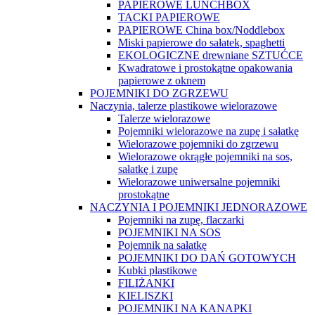
PAPIEROWE LUNCHBOX
TACKI PAPIEROWE
PAPIEROWE China box/Noddlebox
Miski papierowe do sałatek, spaghetti
EKOLOGICZNE drewniane SZTUĆCE
Kwadratowe i prostokątne opakowania
papierowe z oknem
POJEMNIKI DO ZGRZEWU
Naczynia, talerze plastikowe wielorazowe
Talerze wielorazowe
Pojemniki wielorazowe na zupę i sałatkę
Wielorazowe pojemniki do zgrzewu
Wielorazowe okrągłe pojemniki na sos,
sałatkę i zupę
Wielorazowe uniwersalne pojemniki
prostokątne
NACZYNIA I POJEMNIKI JEDNORAZOWE
Pojemniki na zupę, flaczarki
POJEMNIKI NA SOS
Pojemnik na sałatkę
POJEMNIKI DO DAŃ GOTOWYCH
Kubki plastikowe
FILIŻANKI
KIELISZKI
POJEMNIKI NA KANAPKI