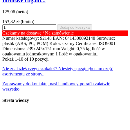
Inclusive Gigant...
125,06 (netto)
153,82 zł
(brutto)
Dodaj do koszyka
Czekamy na dostawę / Na zamówienie
Numer katalogowy: 92148 EAN: 6414300092148 Surowiec:
plastik (ABS, PC, POM) Kolor: czarny Certificates: ISO9001
Dimensions: 239x245x151 mm Weight: 0,75 kg Ilość w
opakowaniu jednostkowym: 1 Ilość w opakowaniu...
Pokaż
1
-10 of 10 pozycji
Nie znalazłeś czego szukałeś? Niestety sprzątnęło nam część
asortymentu ze strony...
Zapraszamy do kontaktu, nasi handlowcy potrafią załatwić
wszystko
Strefa wiedzy