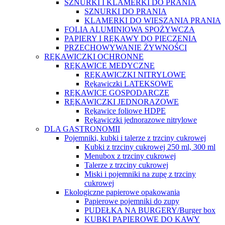
SZNURKI I KLAMERKI DO PRANIA
SZNURKI DO PRANIA
KLAMERKI DO WIESZANIA PRANIA
FOLIA ALUMINIOWA SPOŻYWCZA
PAPIERY I RĘKAWY DO PIECZENIA
PRZECHOWYWANIE ŻYWNOŚCI
RĘKAWICZKI OCHRONNE
RĘKAWICE MEDYCZNE
RĘKAWICZKI NITRYLOWE
Rękawiczki LATEKSOWE
RĘKAWICE GOSPODARCZE
RĘKAWICZKI JEDNORAZOWE
Rękawice foliowe HDPE
Rękawiczki jednorazowe nitrylowe
DLA GASTRONOMII
Pojemniki, kubki i talerze z trzciny cukrowej
Kubki z trzciny cukrowej 250 ml, 300 ml
Menubox z trzciny cukrowej
Talerze z trzciny cukrowej
Miski i pojemniki na zupę z trzciny
cukrowej
Ekologiczne papierowe opakowania
Papierowe pojemniki do zupy
PUDEŁKA NA BURGERY/Burger box
KUBKI PAPIEROWE DO KAWY