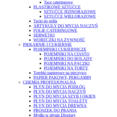
Tace cateringowe
PLASTIKOWE SZTUĆCE
SZTUĆCE JEDNORAZOWE
SZTUĆCE WIELORAZOWE
Tacki do grilla
ARTYKUŁY DO MYCIA NACZYŃ
FOLIE CATERINGOWE
SERWETKI
WORECZKI NA ŻYWNOŚĆ
PIEKARNIE I CUKIERNIE
POJEMINIKI CUKIERNICZE
POJEMNIKI NA CIASTO
POJEMNIKI DO ROLADY
POJEMNIKI NA PĄCZKI
POJEMNIKI NA TORTY
Torebki papierowe na pieczywo
PAPIER PAKOWY, PERGAMIN
CHEMIA PROFESJONALNA
PŁYN DO MYCIA PODŁÓG
PŁYN DO MYCIA NACZYŃ
PŁYN DO MYCIA SZYB I OKIEN
PŁYN DO MYCIA TOALETY
PŁYN DO MYCIA DREWNA
PROSZEK DO PRANIA
Mydło w płynie Diversey