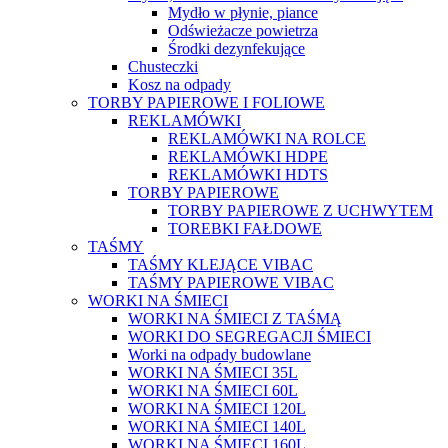
Mydło w płynie, piance
Odświeżacze powietrza
Środki dezynfekujące
Chusteczki
Kosz na odpady
TORBY PAPIEROWE I FOLIOWE
REKLAMÓWKI
REKLAMÓWKI NA ROLCE
REKLAMÓWKI HDPE
REKLAMÓWKI HDTS
TORBY PAPIEROWE
TORBY PAPIEROWE Z UCHWYTEM
TOREBKI FAŁDOWE
TAŚMY
TAŚMY KLEJĄCE VIBAC
TAŚMY PAPIEROWE VIBAC
WORKI NA ŚMIECI
WORKI NA ŚMIECI Z TAŚMĄ
WORKI DO SEGREGACJI ŚMIECI
Worki na odpady budowlane
WORKI NA ŚMIECI 35L
WORKI NA ŚMIECI 60L
WORKI NA ŚMIECI 120L
WORKI NA ŚMIECI 140L
WORKI NA ŚMIECI 160L