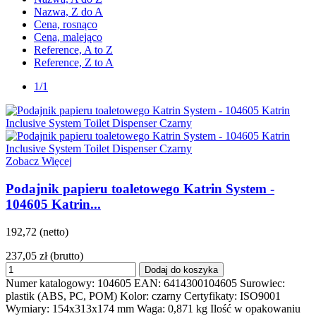
Nazwa, Z do A
Cena, rosnąco
Cena, malejąco
Reference, A to Z
Reference, Z to A
1/1
Zobacz Więcej
Podajnik papieru toaletowego Katrin System -
104605 Katrin...
192,72 (netto)
237,05 zł
(brutto)
Dodaj do koszyka
Numer katalogowy: 104605 EAN: 6414300104605 Surowiec:
plastik (ABS, PC, POM) Kolor: czarny Certyfikaty: ISO9001
Wymiary: 154x313x174 mm Waga: 0,871 kg Ilość w opakowaniu