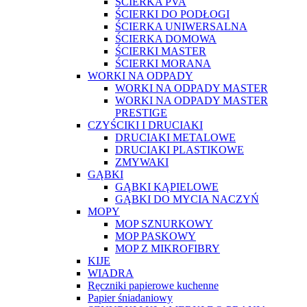
ŚCIERKA PVA
ŚCIERKI DO PODŁOGI
ŚCIERKA UNIWERSALNA
ŚCIERKA DOMOWA
ŚCIERKI MASTER
ŚCIERKI MORANA
WORKI NA ODPADY
WORKI NA ODPADY MASTER
WORKI NA ODPADY MASTER
PRESTIGE
CZYŚCIKI I DRUCIAKI
DRUCIAKI METALOWE
DRUCIAKI PLASTIKOWE
ZMYWAKI
GĄBKI
GĄBKI KĄPIELOWE
GĄBKI DO MYCIA NACZYŃ
MOPY
MOP SZNURKOWY
MOP PASKOWY
MOP Z MIKROFIBRY
KIJE
WIADRA
Ręczniki papierowe kuchenne
Papier śniadaniowy