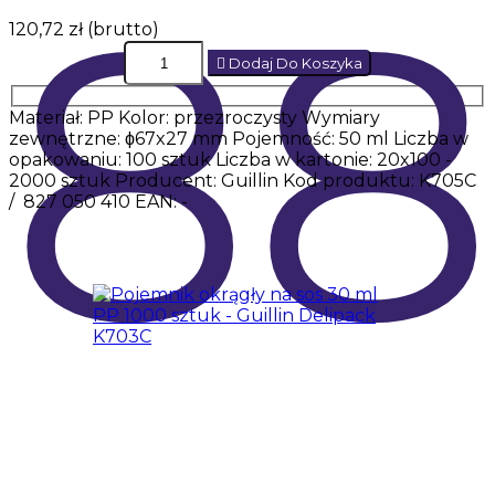
88
120,72 zł
(brutto)
Dodaj Do Koszyka
Materiał: PP Kolor: przezroczysty Wymiary
zewnętrzne: ϕ67x27 mm Pojemność: 50 ml Liczba w
opakowaniu: 100 sztuk Liczba w kartonie: 20x100 -
2000 sztuk Producent: Guillin Kod produktu: K705C
/ 827 050 410 EAN: -