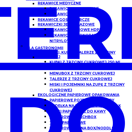
ER
RĘKAWICE MEDYCZNE
RĘKAWICZKI NITRYLOWE
RĘKAWICZKI LATEKSOWE
RĘKAWICE GOSPODARCZE
RĘKAWICZKI JEDNORAZOWE
RĘKAWICE FOLIOWE HDPE
RĘKAWICZKI JEDNORAZOWE
NITRYLOWE
DLA GASTRONOMII
POJEMNIKI, KUBKI I TALERZE Z TRZCINY
CUKROWEJ
KUBKI Z TRZCINY CUKROWEJ 250 ML,
300 ML
MENUBOX Z TRZCINY CUKROWEJ
TALERZE Z TRZCINY CUKROWEJ
DO
MISKI I POJEMNIKI NA ZUPĘ Z TRZCINY
CUKROWEJ
EKOLOGICZNE PAPIEROWE OPAKOWANIA
PAPIEROWE POJEMNIKI DO ZUPY
PUDEŁKA NA BURGERY/BURGER BOX
KUBKI PAPIEROWE DO KAWY
PAPIEROWE LUNCHBOX
TACKI PAPIEROWE
PAPIEROWE CHINA BOX/NODDLEBOX