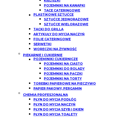
KIELISZKI
POJEMNIKI NA KANAPKI
TACE CATERINGOWE
PLASTIKOWE SZTUĆCE
SZTUĆCE JEDNORAZOWE
SZTUĆCE WIELORAZOWE
TACKI DO GRILLA
ARTYKUŁY DO MYCIA NACZYŃ
FOLIE CATERINGOWE
SERWETKI
WORECZKI NA ŻYWNOŚĆ
PIEKARNIE I CUKIERNIE
POJEMINIKI CUKIERNICZE
POJEMNIKI NA CIASTO
POJEMNIKI DO ROLADY
POJEMNIKI NA PĄCZKI
POJEMNIKI NA TORTY
TOREBKI PAPIEROWE NA PIECZYWO
PAPIER PAKOWY, PERGAMIN
CHEMIA PROFESJONALNA
PŁYN DO MYCIA PODŁÓG
PŁYN DO MYCIA NACZYŃ
PŁYN DO MYCIA SZYB I OKIEN
PŁYN DO MYCIA TOALETY