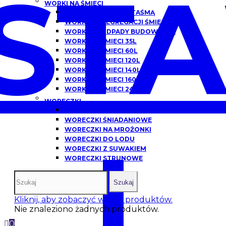
ST
WORKI NA ŚMIECI
WORKI NA ŚMIECI Z TAŚMĄ
WORKI DO SEGREGACJI ŚMIECI
WORKI NA ODPADY BUDOWLANE
WORKI NA ŚMIECI 35L
WORKI NA ŚMIECI 60L
WORKI NA ŚMIECI 120L
WORKI NA ŚMIECI 140L
WORKI NA ŚMIECI 160L
WORKI NA ŚMIECI 240L
WORECZKI
WORECZKI HDPE
WORECZKI ŚNIADANIOWE
WORECZKI NA MROŻONKI
I
WORECZKI DO LODU
WORECZKI Z SUWAKIEM
WORECZKI STRUNOWE
Szukaj
Kliknij, aby zobaczyć więcej produktów.
Nie znaleziono żadnych produktów.
0