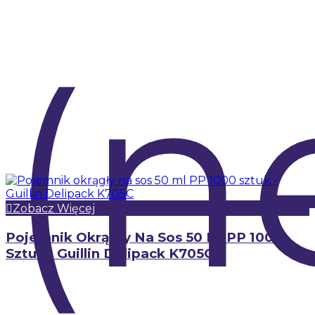
(n
Zobacz Więcej
Pojemnik Okrągły Na Sos 50 Ml PP 1000
Sztuk - Guillin Delipack K705C