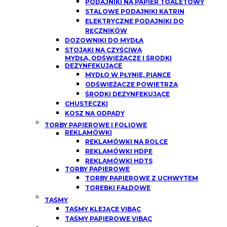
PODAJNIKI NA PAPIER TOALETOWY
STALOWE PODAJNIKI KATRIN
ELEKTRYCZNE PODAJNIKI DO
RĘCZNIKÓW
DOZOWNIKI DO MYDŁA
STOJAKI NA CZYŚCIWA
MYDŁA, ODŚWIEŻACZE I ŚRODKI
DEZYNFEKUJĄCE
MYDŁO W PŁYNIE, PIANCE
ODŚWIEŻACZE POWIETRZA
ŚRODKI DEZYNFEKUJĄCE
CHUSTECZKI
KOSZ NA ODPADY
TORBY PAPIEROWE I FOLIOWE
REKLAMÓWKI
REKLAMÓWKI NA ROLCE
REKLAMÓWKI HDPE
REKLAMÓWKI HDTS
TORBY PAPIEROWE
TORBY PAPIEROWE Z UCHWYTEM
TOREBKI FAŁDOWE
TAŚMY
TAŚMY KLEJĄCE VIBAC
TAŚMY PAPIEROWE VIBAC