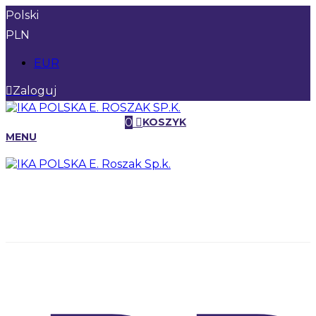
Polski
PLN
EUR
Zaloguj
0
KOSZYK
MENU