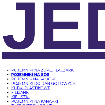
JE
POJEMNIKI NA ZUPĘ, FLACZARKI
POJEMNIKI NA SOS
POJEMNIK NA SAŁATKĘ
POJEMNIKI DO DAŃ GOTOWYCH
KUBKI PLASTIKOWE
FILIŻANKI
KIELISZKI
POJEMNIKI NA KANAPKI