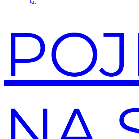
(5)
POJ
NA 