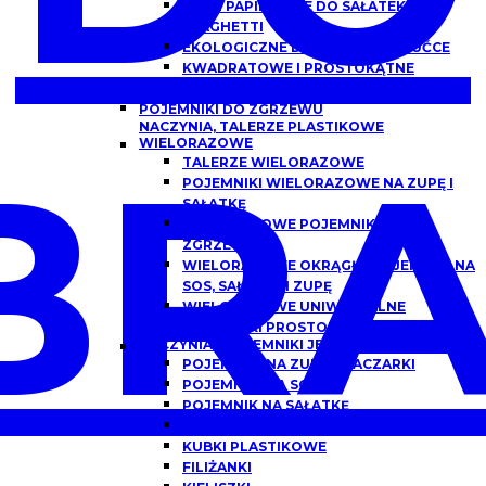
MISKI PAPIEROWE DO SAŁATEK,
SPAGHETTI
EKOLOGICZNE DREWNIANE SZTUĆCE
KWADRATOWE I PROSTOKĄTNE
OPAKOWANIA PAPIEROWE Z OKNEM
POJEMNIKI DO ZGRZEWU
NACZYNIA, TALERZE PLASTIKOWE
BRA
WIELORAZOWE
TALERZE WIELORAZOWE
POJEMNIKI WIELORAZOWE NA ZUPĘ I
SAŁATKĘ
WIELORAZOWE POJEMNIKI DO
ZGRZEWU
WIELORAZOWE OKRĄGŁE POJEMNIKI NA
SOS, SAŁATKĘ I ZUPĘ
WIELORAZOWE UNIWERSALNE
POJEMNIKI PROSTOKĄTNE
NACZYNIA I POJEMNIKI JEDNORAZOWE
POJEMNIKI NA ZUPĘ, FLACZARKI
POJEMNIKI NA SOS
POJEMNIK NA SAŁATKĘ
POJEMNIKI DO DAŃ GOTOWYCH
KUBKI PLASTIKOWE
FILIŻANKI