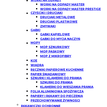
WORKI NA ODPADY
WORKI NA ODPADY MASTER
WORKI NA ODPADY MASTER PRESTIGE
CZYŚCIKI I DRUCIAKI
DRUCIAKI METALOWE
DRUCIAKI PLASTIKOWE
ZMYWAKI
GĄBKI
GĄBKI KĄPIELOWE
GĄBKI DO MYCIA NACZYŃ
MOPY
MOP SZNURKOWY
MOP PASKOWY
MOP Z MIKROFIBRY
KIJE
WIADRA
RĘCZNIKI PAPIEROWE KUCHENNE
PAPIER ŚNIADANIOWY
SZNURKI I KLAMERKI DO PRANIA
SZNURKI DO PRANIA
KLAMERKI DO WIESZANIA PRANIA
FOLIA ALUMINIOWA SPOŻYWCZA
PAPIERY I RĘKAWY DO PIECZENIA
PRZECHOWYWANIE ŻYWNOŚCI
RĘKAWICZKI OCHRONNE