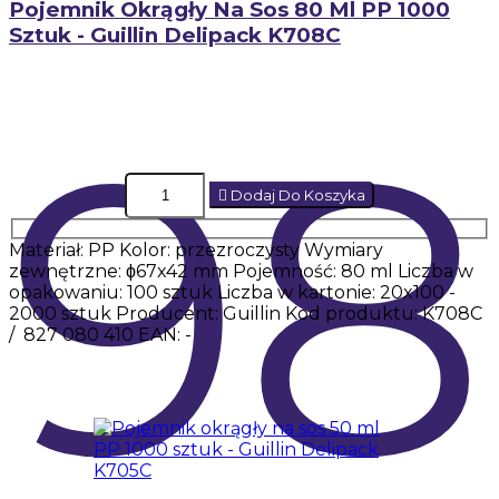
Pojemnik Okrągły Na Sos 80 Ml PP 1000
Sztuk - Guillin Delipack K708C
98
Dodaj Do Koszyka
Materiał: PP Kolor: przezroczysty Wymiary
zewnętrzne: ϕ67x42 mm Pojemność: 80 ml Liczba w
opakowaniu: 100 sztuk Liczba w kartonie: 20x100 -
2000 sztuk Producent: Guillin Kod produktu: K708C
/ 827 080 410 EAN: -