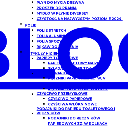
PŁYN DO MYCIA DREWNA
PROSZEK DO PRANIA
BLO
MYDŁO W PŁYNIE DIVERSEY
CZYSTOŚĆ NA NAJWYŻSZYM POZIOMIE 2024!
FOLIE
FOLIE STRETCH
FOLIA ALUMINIOWA
FOLIA SPOŻYWCZA
RĘKAW DO PIECZENIA
ARTYKUŁY HIGIENICZNE
PAPIERY TOALETOWE
PAPIER TOALETOWY NA ROLCE
SKŁADANY PAPIER TOALETOWY
RĘCZNIKI PAPIEROWE
RĘCZNIKI PAPIEROWE ZZ, W, V
SKŁADANE
RĘCZNIKI PAPIEROWE W ROLCE
CZYŚCIWO PRZEMYSŁOWE
CZYŚCIWO PAPIEROWE
CZYŚCIWA WŁÓKNINOWE
PODAJNIKI DO PAPIERU TOALETOWEGO I
RĘCZNIKÓW
PODAJNIKI DO RĘCZNIKÓW
PAPIEROWYCH ZZ, W ROLKACH