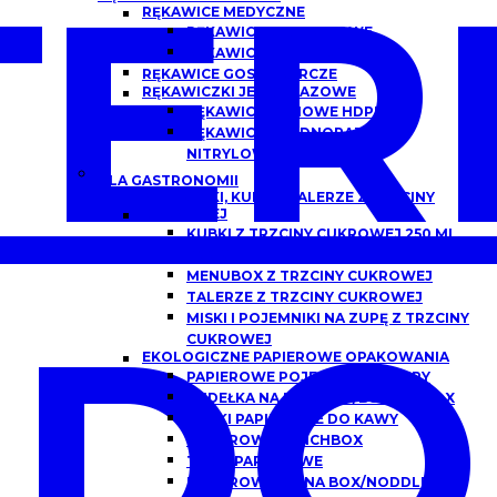
ER
RĘKAWICE MEDYCZNE
RĘKAWICZKI NITRYLOWE
RĘKAWICZKI LATEKSOWE
RĘKAWICE GOSPODARCZE
RĘKAWICZKI JEDNORAZOWE
RĘKAWICE FOLIOWE HDPE
RĘKAWICZKI JEDNORAZOWE
NITRYLOWE
DLA GASTRONOMII
POJEMNIKI, KUBKI I TALERZE Z TRZCINY
CUKROWEJ
KUBKI Z TRZCINY CUKROWEJ 250 ML,
300 ML
MENUBOX Z TRZCINY CUKROWEJ
TALERZE Z TRZCINY CUKROWEJ
DO
MISKI I POJEMNIKI NA ZUPĘ Z TRZCINY
CUKROWEJ
EKOLOGICZNE PAPIEROWE OPAKOWANIA
PAPIEROWE POJEMNIKI DO ZUPY
PUDEŁKA NA BURGERY/BURGER BOX
KUBKI PAPIEROWE DO KAWY
PAPIEROWE LUNCHBOX
TACKI PAPIEROWE
PAPIEROWE CHINA BOX/NODDLEBOX