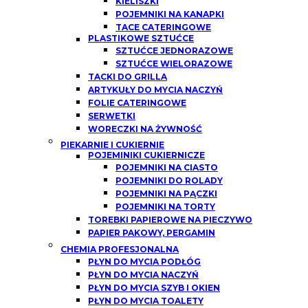
KIELISZKI
POJEMNIKI NA KANAPKI
TACE CATERINGOWE
PLASTIKOWE SZTUĆCE
SZTUĆCE JEDNORAZOWE
SZTUĆCE WIELORAZOWE
TACKI DO GRILLA
ARTYKUŁY DO MYCIA NACZYŃ
FOLIE CATERINGOWE
SERWETKI
WORECZKI NA ŻYWNOŚĆ
PIEKARNIE I CUKIERNIE
POJEMINIKI CUKIERNICZE
POJEMNIKI NA CIASTO
POJEMNIKI DO ROLADY
POJEMNIKI NA PĄCZKI
POJEMNIKI NA TORTY
TOREBKI PAPIEROWE NA PIECZYWO
PAPIER PAKOWY, PERGAMIN
CHEMIA PROFESJONALNA
PŁYN DO MYCIA PODŁÓG
PŁYN DO MYCIA NACZYŃ
PŁYN DO MYCIA SZYB I OKIEN
PŁYN DO MYCIA TOALETY