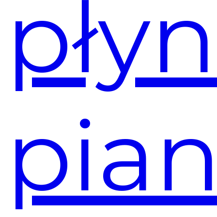
płyn
pia