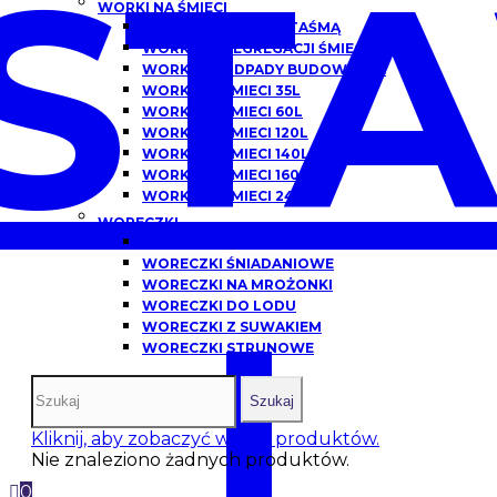
ST
WORKI NA ŚMIECI
WORKI NA ŚMIECI Z TAŚMĄ
WORKI DO SEGREGACJI ŚMIECI
WORKI NA ODPADY BUDOWLANE
WORKI NA ŚMIECI 35L
WORKI NA ŚMIECI 60L
WORKI NA ŚMIECI 120L
WORKI NA ŚMIECI 140L
WORKI NA ŚMIECI 160L
WORKI NA ŚMIECI 240L
WORECZKI
WORECZKI HDPE
WORECZKI ŚNIADANIOWE
WORECZKI NA MROŻONKI
I
WORECZKI DO LODU
WORECZKI Z SUWAKIEM
WORECZKI STRUNOWE
Szukaj
Kliknij, aby zobaczyć więcej produktów.
Nie znaleziono żadnych produktów.
0