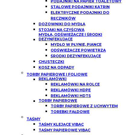
PODAJNIKI NA PAPIER TOALETOWY
STALOWE PODAJNIKI KATRIN
ELEKTRYCZNE PODAJNIKI DO
RĘCZNIKÓW
DOZOWNIKI DO MYDŁA
STOJAKI NA CZYŚCIWA
MYDŁA, ODŚWIEŻACZE I ŚRODKI
DEZYNFEKUJĄCE
MYDŁO W PŁYNIE, PIANCE
ODŚWIEŻACZE POWIETRZA
ŚRODKI DEZYNFEKUJĄCE
CHUSTECZKI
KOSZ NA ODPADY
TORBY PAPIEROWE I FOLIOWE
REKLAMÓWKI
REKLAMÓWKI NA ROLCE
REKLAMÓWKI HDPE
REKLAMÓWKI HDTS
TORBY PAPIEROWE
TORBY PAPIEROWE Z UCHWYTEM
TOREBKI FAŁDOWE
TAŚMY
TAŚMY KLEJĄCE VIBAC
TAŚMY PAPIEROWE VIBAC