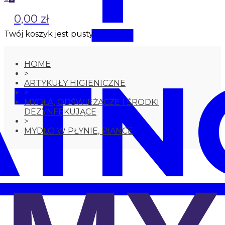
0,00 zł
Twój koszyk jest pusty.
ATN
HOME
>
ARTYKUŁY HIGIENICZNE
>
MYDŁA, ODŚWIEŻACZE I ŚRODKI
DEZYNFEKUJĄCE
>
MYDŁO W PŁYNIE, PIANCE