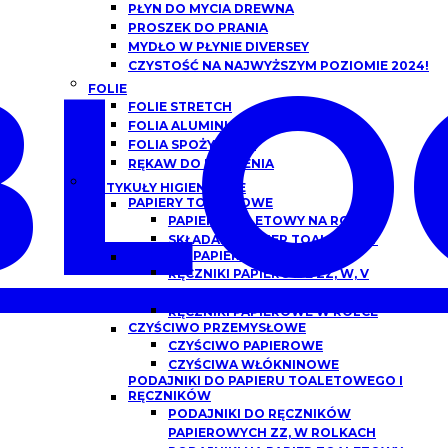
PŁYN DO MYCIA DREWNA
PROSZEK DO PRANIA
BLO
MYDŁO W PŁYNIE DIVERSEY
CZYSTOŚĆ NA NAJWYŻSZYM POZIOMIE 2024!
FOLIE
FOLIE STRETCH
FOLIA ALUMINIOWA
FOLIA SPOŻYWCZA
RĘKAW DO PIECZENIA
ARTYKUŁY HIGIENICZNE
PAPIERY TOALETOWE
PAPIER TOALETOWY NA ROLCE
SKŁADANY PAPIER TOALETOWY
RĘCZNIKI PAPIEROWE
RĘCZNIKI PAPIEROWE ZZ, W, V
SKŁADANE
RĘCZNIKI PAPIEROWE W ROLCE
CZYŚCIWO PRZEMYSŁOWE
CZYŚCIWO PAPIEROWE
CZYŚCIWA WŁÓKNINOWE
PODAJNIKI DO PAPIERU TOALETOWEGO I
RĘCZNIKÓW
PODAJNIKI DO RĘCZNIKÓW
PAPIEROWYCH ZZ, W ROLKACH