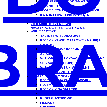
MISKI PAPIEROWE DO SAŁATEK,
SPAGHETTI
EKOLOGICZNE DREWNIANE SZTUĆCE
KWADRATOWE I PROSTOKĄTNE
OPAKOWANIA PAPIEROWE Z OKNEM
POJEMNIKI DO ZGRZEWU
NACZYNIA, TALERZE PLASTIKOWE
BRA
WIELORAZOWE
TALERZE WIELORAZOWE
POJEMNIKI WIELORAZOWE NA ZUPĘ I
SAŁATKĘ
WIELORAZOWE POJEMNIKI DO
ZGRZEWU
WIELORAZOWE OKRĄGŁE POJEMNIKI NA
SOS, SAŁATKĘ I ZUPĘ
WIELORAZOWE UNIWERSALNE
POJEMNIKI PROSTOKĄTNE
NACZYNIA I POJEMNIKI JEDNORAZOWE
POJEMNIKI NA ZUPĘ, FLACZARKI
POJEMNIKI NA SOS
POJEMNIK NA SAŁATKĘ
POJEMNIKI DO DAŃ GOTOWYCH
KUBKI PLASTIKOWE
FILIŻANKI