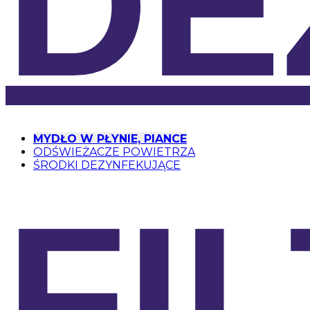
DE
MYDŁO W PŁYNIE, PIANCE
ODŚWIEŻACZE POWIETRZA
ŚRODKI DEZYNFEKUJĄCE
FI