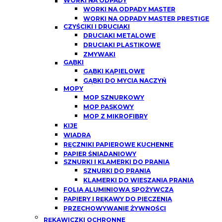
WORKI NA ODPADY
WORKI NA ODPADY MASTER
WORKI NA ODPADY MASTER PRESTIGE
CZYŚCIKI I DRUCIAKI
DRUCIAKI METALOWE
DRUCIAKI PLASTIKOWE
ZMYWAKI
GĄBKI
GĄBKI KĄPIELOWE
GĄBKI DO MYCIA NACZYŃ
MOPY
MOP SZNURKOWY
MOP PASKOWY
MOP Z MIKROFIBRY
KIJE
WIADRA
RĘCZNIKI PAPIEROWE KUCHENNE
PAPIER ŚNIADANIOWY
SZNURKI I KLAMERKI DO PRANIA
SZNURKI DO PRANIA
KLAMERKI DO WIESZANIA PRANIA
FOLIA ALUMINIOWA SPOŻYWCZA
PAPIERY I RĘKAWY DO PIECZENIA
PRZECHOWYWANIE ŻYWNOŚCI
RĘKAWICZKI OCHRONNE