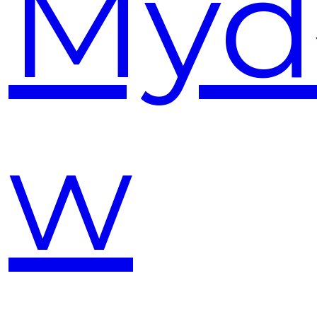
Myd
w