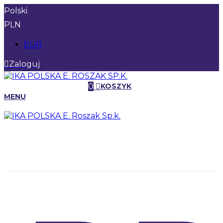
Polski
PLN
EUR
Zaloguj
0
KOSZYK
MENU