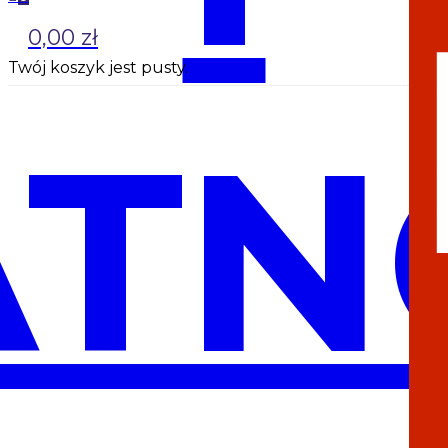
0,00 zł
Twój koszyk jest pusty.
ATN