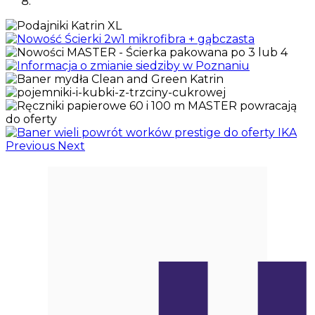
Previous
Next