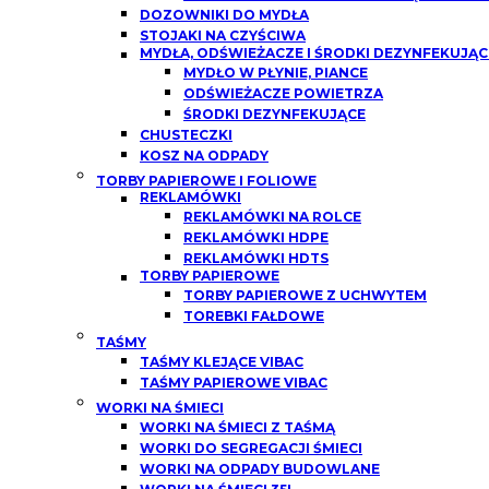
DOZOWNIKI DO MYDŁA
STOJAKI NA CZYŚCIWA
MYDŁA, ODŚWIEŻACZE I ŚRODKI DEZYNFEKUJĄC
MYDŁO W PŁYNIE, PIANCE
ODŚWIEŻACZE POWIETRZA
ŚRODKI DEZYNFEKUJĄCE
CHUSTECZKI
KOSZ NA ODPADY
TORBY PAPIEROWE I FOLIOWE
REKLAMÓWKI
REKLAMÓWKI NA ROLCE
REKLAMÓWKI HDPE
REKLAMÓWKI HDTS
TORBY PAPIEROWE
TORBY PAPIEROWE Z UCHWYTEM
TOREBKI FAŁDOWE
TAŚMY
TAŚMY KLEJĄCE VIBAC
TAŚMY PAPIEROWE VIBAC
WORKI NA ŚMIECI
WORKI NA ŚMIECI Z TAŚMĄ
WORKI DO SEGREGACJI ŚMIECI
WORKI NA ODPADY BUDOWLANE