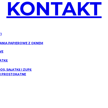
KONTAKT
I
NIA PAPIEROWE Z OKNEM
WE
ATKĘ
S, SAŁATKĘ I ZUPĘ
I PROSTOKĄTNE