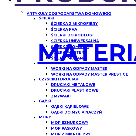
ARTYKUŁY GOSPODARSTWA DOMOWEGO
ŚCIERKI
ŚCIERKA Z MIKROFIBRY
ŚCIERKA PVA
ŚCIERKI DO PODŁOGI
MATERI
ŚCIERKA UNIWERSALNA
ŚCIERKA DOMOWA
ŚCIERKI MASTER
ŚCIERKI MORANA
WORKI NA ODPADY
WORKI NA ODPADY MASTER
WORKI NA ODPADY MASTER PRESTIGE
CZYŚCIKI I DRUCIAKI
DRUCIAKI METALOWE
DRUCIAKI PLASTIKOWE
ZMYWAKI
GĄBKI
GĄBKI KĄPIELOWE
GĄBKI DO MYCIA NACZYŃ
MOPY
MOP SZNURKOWY
MOP PASKOWY
MOP Z MIKROFIBRY