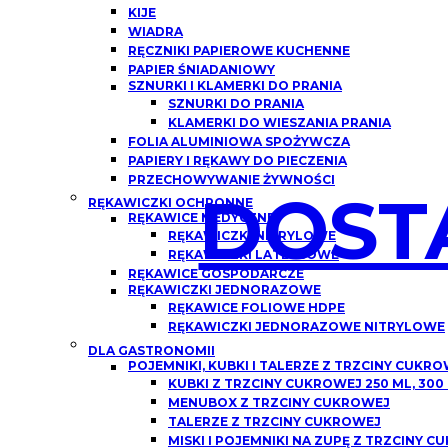
KIJE
WIADRA
RĘCZNIKI PAPIEROWE KUCHENNE
PAPIER ŚNIADANIOWY
SZNURKI I KLAMERKI DO PRANIA
SZNURKI DO PRANIA
KLAMERKI DO WIESZANIA PRANIA
FOLIA ALUMINIOWA SPOŻYWCZA
PAPIERY I RĘKAWY DO PIECZENIA
PRZECHOWYWANIE ŻYWNOŚCI
DOST
RĘKAWICZKI OCHRONNE
RĘKAWICE MEDYCZNE
RĘKAWICZKI NITRYLOWE
RĘKAWICZKI LATEKSOWE
RĘKAWICE GOSPODARCZE
RĘKAWICZKI JEDNORAZOWE
RĘKAWICE FOLIOWE HDPE
RĘKAWICZKI JEDNORAZOWE NITRYLOWE
DLA GASTRONOMII
POJEMNIKI, KUBKI I TALERZE Z TRZCINY CUKR
KUBKI Z TRZCINY CUKROWEJ 250 ML, 300
MENUBOX Z TRZCINY CUKROWEJ
TALERZE Z TRZCINY CUKROWEJ
MISKI I POJEMNIKI NA ZUPĘ Z TRZCINY 