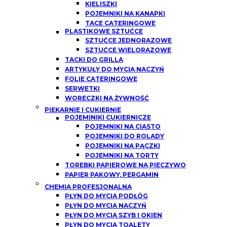
KIELISZKI
POJEMNIKI NA KANAPKI
TACE CATERINGOWE
PLASTIKOWE SZTUĆCE
SZTUĆCE JEDNORAZOWE
SZTUĆCE WIELORAZOWE
TACKI DO GRILLA
ARTYKUŁY DO MYCIA NACZYŃ
FOLIE CATERINGOWE
SERWETKI
WORECZKI NA ŻYWNOŚĆ
PIEKARNIE I CUKIERNIE
POJEMINIKI CUKIERNICZE
POJEMNIKI NA CIASTO
POJEMNIKI DO ROLADY
POJEMNIKI NA PĄCZKI
POJEMNIKI NA TORTY
TOREBKI PAPIEROWE NA PIECZYWO
PAPIER PAKOWY, PERGAMIN
CHEMIA PROFESJONALNA
PŁYN DO MYCIA PODŁÓG
PŁYN DO MYCIA NACZYŃ
PŁYN DO MYCIA SZYB I OKIEN
PŁYN DO MYCIA TOALETY