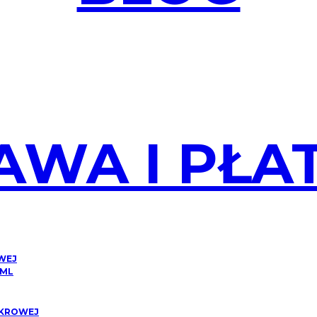
AWA I PŁA
OWEJ
 ML
CUKROWEJ