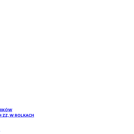
NIKÓW
 ZZ, W ROLKACH
W