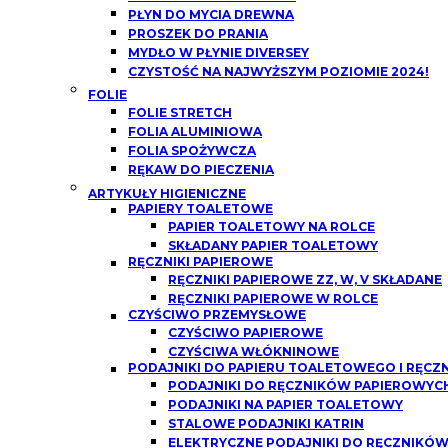
PŁYN DO MYCIA DREWNA
PROSZEK DO PRANIA
MYDŁO W PŁYNIE DIVERSEY
CZYSTOŚĆ NA NAJWYŻSZYM POZIOMIE 2024!
FOLIE
FOLIE STRETCH
FOLIA ALUMINIOWA
FOLIA SPOŻYWCZA
RĘKAW DO PIECZENIA
ARTYKUŁY HIGIENICZNE
PAPIERY TOALETOWE
PAPIER TOALETOWY NA ROLCE
SKŁADANY PAPIER TOALETOWY
RĘCZNIKI PAPIEROWE
RĘCZNIKI PAPIEROWE ZZ, W, V SKŁADANE
RĘCZNIKI PAPIEROWE W ROLCE
CZYŚCIWO PRZEMYSŁOWE
CZYŚCIWO PAPIEROWE
CZYŚCIWA WŁÓKNINOWE
PODAJNIKI DO PAPIERU TOALETOWEGO I RĘCZ
PODAJNIKI DO RĘCZNIKÓW PAPIEROWYCH
PODAJNIKI NA PAPIER TOALETOWY
STALOWE PODAJNIKI KATRIN
ELEKTRYCZNE PODAJNIKI DO RĘCZNIKÓ