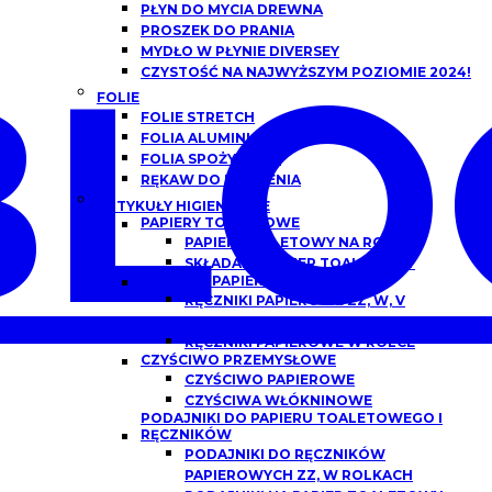
PŁYN DO MYCIA DREWNA
PROSZEK DO PRANIA
BLO
MYDŁO W PŁYNIE DIVERSEY
CZYSTOŚĆ NA NAJWYŻSZYM POZIOMIE 2024!
FOLIE
FOLIE STRETCH
FOLIA ALUMINIOWA
FOLIA SPOŻYWCZA
RĘKAW DO PIECZENIA
ARTYKUŁY HIGIENICZNE
PAPIERY TOALETOWE
PAPIER TOALETOWY NA ROLCE
SKŁADANY PAPIER TOALETOWY
RĘCZNIKI PAPIEROWE
RĘCZNIKI PAPIEROWE ZZ, W, V
SKŁADANE
RĘCZNIKI PAPIEROWE W ROLCE
CZYŚCIWO PRZEMYSŁOWE
CZYŚCIWO PAPIEROWE
CZYŚCIWA WŁÓKNINOWE
PODAJNIKI DO PAPIERU TOALETOWEGO I
RĘCZNIKÓW
PODAJNIKI DO RĘCZNIKÓW
PAPIEROWYCH ZZ, W ROLKACH