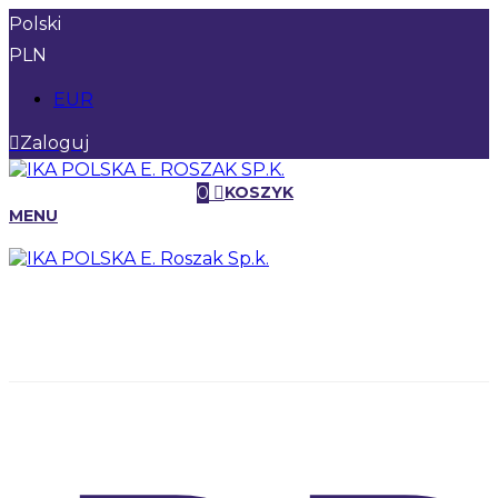
Polski
PLN
EUR
Zaloguj
0
KOSZYK
MENU