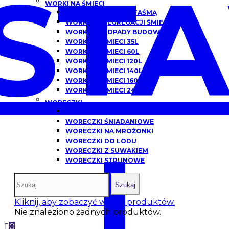
ST
WORKI NA ŚMIECI
WORKI NA ŚMIECI Z TAŚMĄ
WORKI DO SEGREGACJI ŚMIECI
WORKI NA ODPADY BUDOWLANE
WORKI NA ŚMIECI 35L
WORKI NA ŚMIECI 60L
WORKI NA ŚMIECI 120L
WORKI NA ŚMIECI 140L
WORKI NA ŚMIECI 160L
WORKI NA ŚMIECI 240L
WORECZKI
WORECZKI HDPE
WORECZKI ŚNIADANIOWE
WORECZKI NA MROŻONKI
I
WORECZKI DO LODU
WORECZKI Z SUWAKIEM
WORECZKI STRUNOWE
Szukaj
Kliknij, aby zobaczyć więcej produktów.
Nie znaleziono żadnych produktów.
0