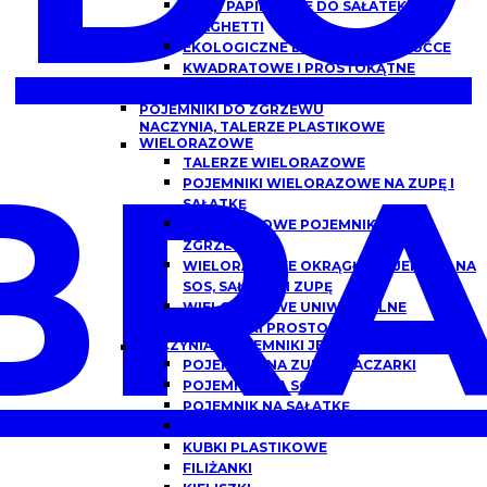
MISKI PAPIEROWE DO SAŁATEK,
SPAGHETTI
EKOLOGICZNE DREWNIANE SZTUĆCE
KWADRATOWE I PROSTOKĄTNE
OPAKOWANIA PAPIEROWE Z OKNEM
POJEMNIKI DO ZGRZEWU
NACZYNIA, TALERZE PLASTIKOWE
BRA
WIELORAZOWE
TALERZE WIELORAZOWE
POJEMNIKI WIELORAZOWE NA ZUPĘ I
SAŁATKĘ
WIELORAZOWE POJEMNIKI DO
ZGRZEWU
WIELORAZOWE OKRĄGŁE POJEMNIKI NA
SOS, SAŁATKĘ I ZUPĘ
WIELORAZOWE UNIWERSALNE
POJEMNIKI PROSTOKĄTNE
NACZYNIA I POJEMNIKI JEDNORAZOWE
POJEMNIKI NA ZUPĘ, FLACZARKI
POJEMNIKI NA SOS
POJEMNIK NA SAŁATKĘ
POJEMNIKI DO DAŃ GOTOWYCH
KUBKI PLASTIKOWE
FILIŻANKI