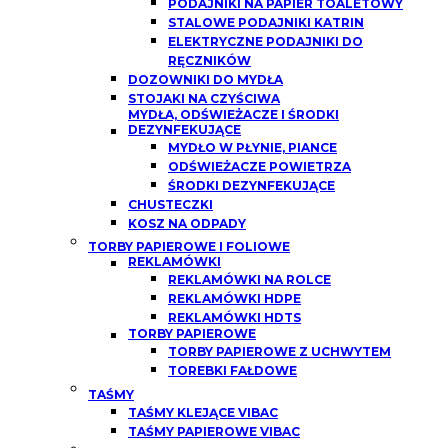
PODAJNIKI NA PAPIER TOALETOWY
STALOWE PODAJNIKI KATRIN
ELEKTRYCZNE PODAJNIKI DO
RĘCZNIKÓW
DOZOWNIKI DO MYDŁA
STOJAKI NA CZYŚCIWA
MYDŁA, ODŚWIEŻACZE I ŚRODKI
DEZYNFEKUJĄCE
MYDŁO W PŁYNIE, PIANCE
ODŚWIEŻACZE POWIETRZA
ŚRODKI DEZYNFEKUJĄCE
CHUSTECZKI
KOSZ NA ODPADY
TORBY PAPIEROWE I FOLIOWE
REKLAMÓWKI
REKLAMÓWKI NA ROLCE
REKLAMÓWKI HDPE
REKLAMÓWKI HDTS
TORBY PAPIEROWE
TORBY PAPIEROWE Z UCHWYTEM
TOREBKI FAŁDOWE
TAŚMY
TAŚMY KLEJĄCE VIBAC
TAŚMY PAPIEROWE VIBAC