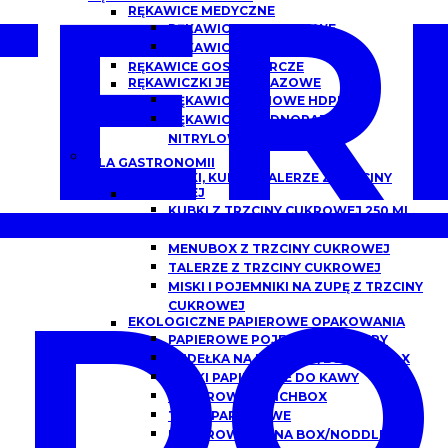
ER
RĘKAWICE MEDYCZNE
RĘKAWICZKI NITRYLOWE
RĘKAWICZKI LATEKSOWE
RĘKAWICE GOSPODARCZE
RĘKAWICZKI JEDNORAZOWE
RĘKAWICE FOLIOWE HDPE
RĘKAWICZKI JEDNORAZOWE
NITRYLOWE
DLA GASTRONOMII
POJEMNIKI, KUBKI I TALERZE Z TRZCINY
CUKROWEJ
KUBKI Z TRZCINY CUKROWEJ 250 ML,
300 ML
MENUBOX Z TRZCINY CUKROWEJ
TALERZE Z TRZCINY CUKROWEJ
DO
MISKI I POJEMNIKI NA ZUPĘ Z TRZCINY
CUKROWEJ
EKOLOGICZNE PAPIEROWE OPAKOWANIA
PAPIEROWE POJEMNIKI DO ZUPY
PUDEŁKA NA BURGERY/BURGER BOX
KUBKI PAPIEROWE DO KAWY
PAPIEROWE LUNCHBOX
TACKI PAPIEROWE
PAPIEROWE CHINA BOX/NODDLEBOX