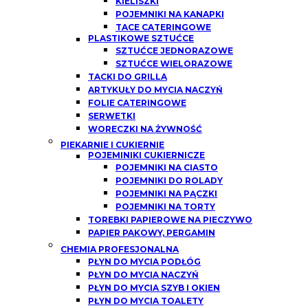
KIELISZKI
POJEMNIKI NA KANAPKI
TACE CATERINGOWE
PLASTIKOWE SZTUĆCE
SZTUĆCE JEDNORAZOWE
SZTUĆCE WIELORAZOWE
TACKI DO GRILLA
ARTYKUŁY DO MYCIA NACZYŃ
FOLIE CATERINGOWE
SERWETKI
WORECZKI NA ŻYWNOŚĆ
PIEKARNIE I CUKIERNIE
POJEMINIKI CUKIERNICZE
POJEMNIKI NA CIASTO
POJEMNIKI DO ROLADY
POJEMNIKI NA PĄCZKI
POJEMNIKI NA TORTY
TOREBKI PAPIEROWE NA PIECZYWO
PAPIER PAKOWY, PERGAMIN
CHEMIA PROFESJONALNA
PŁYN DO MYCIA PODŁÓG
PŁYN DO MYCIA NACZYŃ
PŁYN DO MYCIA SZYB I OKIEN
PŁYN DO MYCIA TOALETY