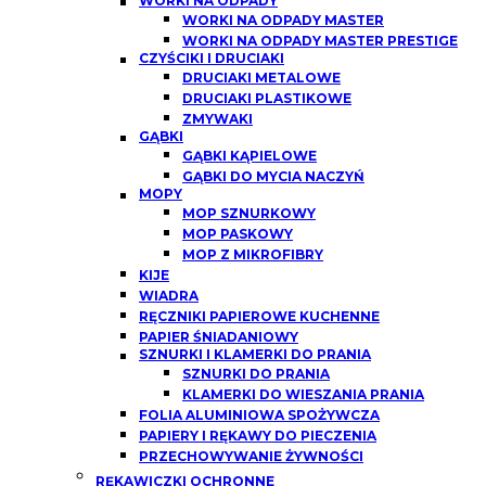
WORKI NA ODPADY
WORKI NA ODPADY MASTER
WORKI NA ODPADY MASTER PRESTIGE
CZYŚCIKI I DRUCIAKI
DRUCIAKI METALOWE
DRUCIAKI PLASTIKOWE
ZMYWAKI
GĄBKI
GĄBKI KĄPIELOWE
GĄBKI DO MYCIA NACZYŃ
MOPY
MOP SZNURKOWY
MOP PASKOWY
MOP Z MIKROFIBRY
KIJE
WIADRA
RĘCZNIKI PAPIEROWE KUCHENNE
PAPIER ŚNIADANIOWY
SZNURKI I KLAMERKI DO PRANIA
SZNURKI DO PRANIA
KLAMERKI DO WIESZANIA PRANIA
FOLIA ALUMINIOWA SPOŻYWCZA
PAPIERY I RĘKAWY DO PIECZENIA
PRZECHOWYWANIE ŻYWNOŚCI
RĘKAWICZKI OCHRONNE