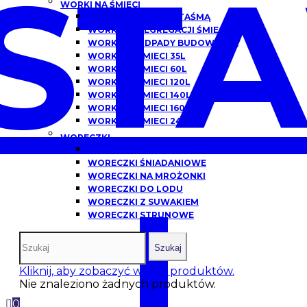
ST
WORKI NA ŚMIECI
WORKI NA ŚMIECI Z TAŚMĄ
WORKI DO SEGREGACJI ŚMIECI
WORKI NA ODPADY BUDOWLANE
WORKI NA ŚMIECI 35L
WORKI NA ŚMIECI 60L
WORKI NA ŚMIECI 120L
WORKI NA ŚMIECI 140L
WORKI NA ŚMIECI 160L
WORKI NA ŚMIECI 240L
WORECZKI
WORECZKI HDPE
WORECZKI ŚNIADANIOWE
WORECZKI NA MROŻONKI
I
WORECZKI DO LODU
WORECZKI Z SUWAKIEM
WORECZKI STRUNOWE
Szukaj
Kliknij, aby zobaczyć więcej produktów.
Nie znaleziono żadnych produktów.
0