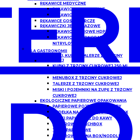
ER
RĘKAWICE MEDYCZNE
RĘKAWICZKI NITRYLOWE
RĘKAWICZKI LATEKSOWE
RĘKAWICE GOSPODARCZE
RĘKAWICZKI JEDNORAZOWE
RĘKAWICE FOLIOWE HDPE
RĘKAWICZKI JEDNORAZOWE
NITRYLOWE
DLA GASTRONOMII
POJEMNIKI, KUBKI I TALERZE Z TRZCINY
CUKROWEJ
KUBKI Z TRZCINY CUKROWEJ 250 ML,
300 ML
MENUBOX Z TRZCINY CUKROWEJ
TALERZE Z TRZCINY CUKROWEJ
DO
MISKI I POJEMNIKI NA ZUPĘ Z TRZCINY
CUKROWEJ
EKOLOGICZNE PAPIEROWE OPAKOWANIA
PAPIEROWE POJEMNIKI DO ZUPY
PUDEŁKA NA BURGERY/BURGER BOX
KUBKI PAPIEROWE DO KAWY
PAPIEROWE LUNCHBOX
TACKI PAPIEROWE
PAPIEROWE CHINA BOX/NODDLEBOX