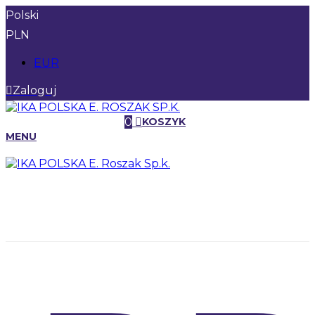
Polski
PLN
EUR
Zaloguj
0
KOSZYK
MENU