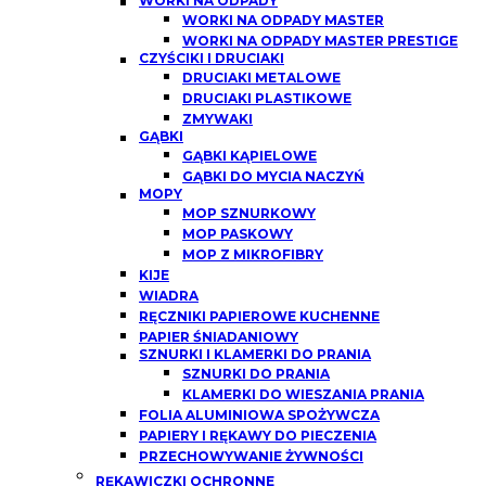
WORKI NA ODPADY
WORKI NA ODPADY MASTER
WORKI NA ODPADY MASTER PRESTIGE
CZYŚCIKI I DRUCIAKI
DRUCIAKI METALOWE
DRUCIAKI PLASTIKOWE
ZMYWAKI
GĄBKI
GĄBKI KĄPIELOWE
GĄBKI DO MYCIA NACZYŃ
MOPY
MOP SZNURKOWY
MOP PASKOWY
MOP Z MIKROFIBRY
KIJE
WIADRA
RĘCZNIKI PAPIEROWE KUCHENNE
PAPIER ŚNIADANIOWY
SZNURKI I KLAMERKI DO PRANIA
SZNURKI DO PRANIA
KLAMERKI DO WIESZANIA PRANIA
FOLIA ALUMINIOWA SPOŻYWCZA
PAPIERY I RĘKAWY DO PIECZENIA
PRZECHOWYWANIE ŻYWNOŚCI
RĘKAWICZKI OCHRONNE