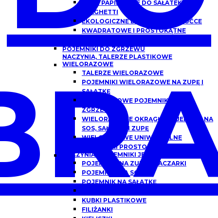
MISKI PAPIEROWE DO SAŁATEK,
SPAGHETTI
EKOLOGICZNE DREWNIANE SZTUĆCE
KWADRATOWE I PROSTOKĄTNE
OPAKOWANIA PAPIEROWE Z OKNEM
POJEMNIKI DO ZGRZEWU
NACZYNIA, TALERZE PLASTIKOWE
BRA
WIELORAZOWE
TALERZE WIELORAZOWE
POJEMNIKI WIELORAZOWE NA ZUPĘ I
SAŁATKĘ
WIELORAZOWE POJEMNIKI DO
ZGRZEWU
WIELORAZOWE OKRĄGŁE POJEMNIKI NA
SOS, SAŁATKĘ I ZUPĘ
WIELORAZOWE UNIWERSALNE
POJEMNIKI PROSTOKĄTNE
NACZYNIA I POJEMNIKI JEDNORAZOWE
POJEMNIKI NA ZUPĘ, FLACZARKI
POJEMNIKI NA SOS
POJEMNIK NA SAŁATKĘ
POJEMNIKI DO DAŃ GOTOWYCH
KUBKI PLASTIKOWE
FILIŻANKI