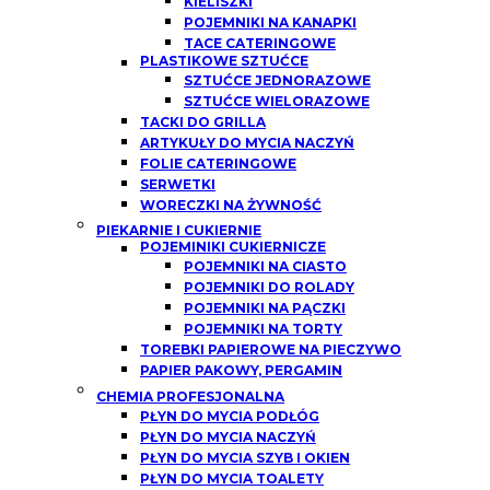
KIELISZKI
POJEMNIKI NA KANAPKI
TACE CATERINGOWE
PLASTIKOWE SZTUĆCE
SZTUĆCE JEDNORAZOWE
SZTUĆCE WIELORAZOWE
TACKI DO GRILLA
ARTYKUŁY DO MYCIA NACZYŃ
FOLIE CATERINGOWE
SERWETKI
WORECZKI NA ŻYWNOŚĆ
PIEKARNIE I CUKIERNIE
POJEMINIKI CUKIERNICZE
POJEMNIKI NA CIASTO
POJEMNIKI DO ROLADY
POJEMNIKI NA PĄCZKI
POJEMNIKI NA TORTY
TOREBKI PAPIEROWE NA PIECZYWO
PAPIER PAKOWY, PERGAMIN
CHEMIA PROFESJONALNA
PŁYN DO MYCIA PODŁÓG
PŁYN DO MYCIA NACZYŃ
PŁYN DO MYCIA SZYB I OKIEN
PŁYN DO MYCIA TOALETY