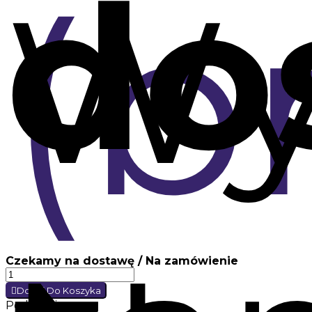
do
(b
Wy
Czekamy na dostawę / Na zamówienie
Dodaj Do Koszyka
Podziel się