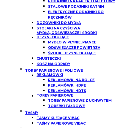
PODAJNIKI NA PAPIER TOALETOWY
STALOWE PODAJNIKI KATRIN
ELEKTRYCZNE PODAJNIKI DO
RĘCZNIKÓW
DOZOWNIKI DO MYDŁA
STOJAKI NA CZYŚCIWA
MYDŁA, ODŚWIEŻACZE I ŚRODKI
DEZYNFEKUJĄCE
MYDŁO W PŁYNIE, PIANCE
ODŚWIEŻACZE POWIETRZA
ŚRODKI DEZYNFEKUJĄCE
CHUSTECZKI
KOSZ NA ODPADY
TORBY PAPIEROWE I FOLIOWE
REKLAMÓWKI
REKLAMÓWKI NA ROLCE
REKLAMÓWKI HDPE
REKLAMÓWKI HDTS
TORBY PAPIEROWE
TORBY PAPIEROWE Z UCHWYTEM
TOREBKI FAŁDOWE
TAŚMY
TAŚMY KLEJĄCE VIBAC
TAŚMY PAPIEROWE VIBAC