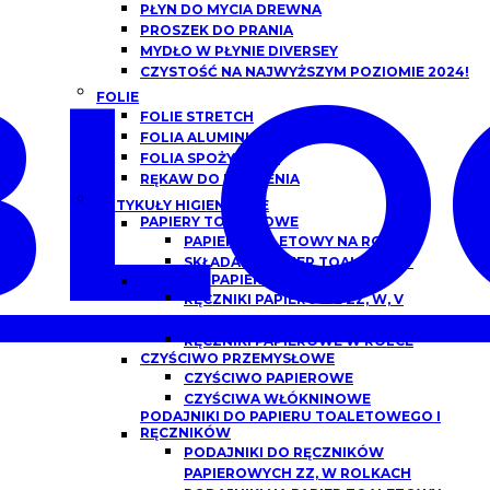
PŁYN DO MYCIA DREWNA
PROSZEK DO PRANIA
BLO
MYDŁO W PŁYNIE DIVERSEY
CZYSTOŚĆ NA NAJWYŻSZYM POZIOMIE 2024!
FOLIE
FOLIE STRETCH
FOLIA ALUMINIOWA
FOLIA SPOŻYWCZA
RĘKAW DO PIECZENIA
ARTYKUŁY HIGIENICZNE
PAPIERY TOALETOWE
PAPIER TOALETOWY NA ROLCE
SKŁADANY PAPIER TOALETOWY
RĘCZNIKI PAPIEROWE
RĘCZNIKI PAPIEROWE ZZ, W, V
SKŁADANE
RĘCZNIKI PAPIEROWE W ROLCE
CZYŚCIWO PRZEMYSŁOWE
CZYŚCIWO PAPIEROWE
CZYŚCIWA WŁÓKNINOWE
PODAJNIKI DO PAPIERU TOALETOWEGO I
RĘCZNIKÓW
PODAJNIKI DO RĘCZNIKÓW
PAPIEROWYCH ZZ, W ROLKACH