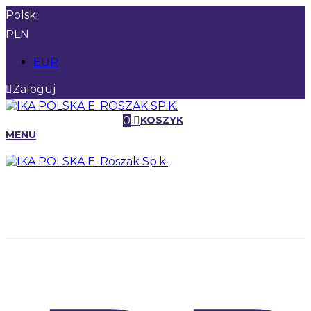
Polski
PLN
EUR
Zaloguj
0
KOSZYK
MENU