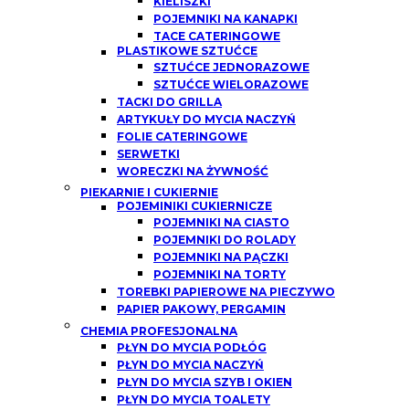
KIELISZKI
POJEMNIKI NA KANAPKI
TACE CATERINGOWE
PLASTIKOWE SZTUĆCE
SZTUĆCE JEDNORAZOWE
SZTUĆCE WIELORAZOWE
TACKI DO GRILLA
ARTYKUŁY DO MYCIA NACZYŃ
FOLIE CATERINGOWE
SERWETKI
WORECZKI NA ŻYWNOŚĆ
PIEKARNIE I CUKIERNIE
POJEMINIKI CUKIERNICZE
POJEMNIKI NA CIASTO
POJEMNIKI DO ROLADY
POJEMNIKI NA PĄCZKI
POJEMNIKI NA TORTY
TOREBKI PAPIEROWE NA PIECZYWO
PAPIER PAKOWY, PERGAMIN
CHEMIA PROFESJONALNA
PŁYN DO MYCIA PODŁÓG
PŁYN DO MYCIA NACZYŃ
PŁYN DO MYCIA SZYB I OKIEN
PŁYN DO MYCIA TOALETY