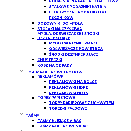
PODAJNIKI NA PAPIER TOALETOWY
STALOWE PODAJNIKI KATRIN
ELEKTRYCZNE PODAJNIKI DO
RĘCZNIKÓW
DOZOWNIKI DO MYDŁA
STOJAKI NA CZYŚCIWA
MYDŁA, ODŚWIEŻACZE I ŚRODKI
DEZYNFEKUJĄCE
MYDŁO W PŁYNIE, PIANCE
ODŚWIEŻACZE POWIETRZA
ŚRODKI DEZYNFEKUJĄCE
CHUSTECZKI
KOSZ NA ODPADY
TORBY PAPIEROWE I FOLIOWE
REKLAMÓWKI
REKLAMÓWKI NA ROLCE
REKLAMÓWKI HDPE
REKLAMÓWKI HDTS
TORBY PAPIEROWE
TORBY PAPIEROWE Z UCHWYTEM
TOREBKI FAŁDOWE
TAŚMY
TAŚMY KLEJĄCE VIBAC
TAŚMY PAPIEROWE VIBAC