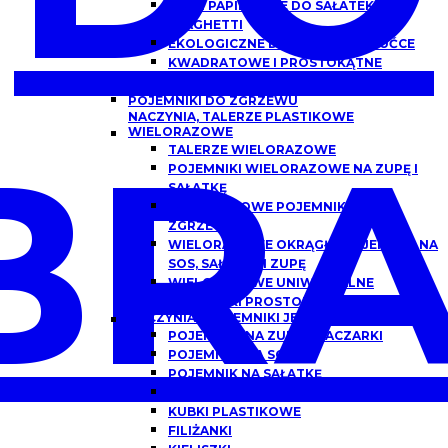
MISKI PAPIEROWE DO SAŁATEK,
SPAGHETTI
EKOLOGICZNE DREWNIANE SZTUĆCE
KWADRATOWE I PROSTOKĄTNE
OPAKOWANIA PAPIEROWE Z OKNEM
POJEMNIKI DO ZGRZEWU
NACZYNIA, TALERZE PLASTIKOWE
BRA
WIELORAZOWE
TALERZE WIELORAZOWE
POJEMNIKI WIELORAZOWE NA ZUPĘ I
SAŁATKĘ
WIELORAZOWE POJEMNIKI DO
ZGRZEWU
WIELORAZOWE OKRĄGŁE POJEMNIKI NA
SOS, SAŁATKĘ I ZUPĘ
WIELORAZOWE UNIWERSALNE
POJEMNIKI PROSTOKĄTNE
NACZYNIA I POJEMNIKI JEDNORAZOWE
POJEMNIKI NA ZUPĘ, FLACZARKI
POJEMNIKI NA SOS
POJEMNIK NA SAŁATKĘ
POJEMNIKI DO DAŃ GOTOWYCH
KUBKI PLASTIKOWE
FILIŻANKI