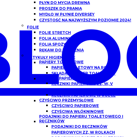
PŁYN DO MYCIA DREWNA
PROSZEK DO PRANIA
BLO
MYDŁO W PŁYNIE DIVERSEY
CZYSTOŚĆ NA NAJWYŻSZYM POZIOMIE 2024!
FOLIE
FOLIE STRETCH
FOLIA ALUMINIOWA
FOLIA SPOŻYWCZA
RĘKAW DO PIECZENIA
ARTYKUŁY HIGIENICZNE
PAPIERY TOALETOWE
PAPIER TOALETOWY NA ROLCE
SKŁADANY PAPIER TOALETOWY
RĘCZNIKI PAPIEROWE
RĘCZNIKI PAPIEROWE ZZ, W, V
SKŁADANE
RĘCZNIKI PAPIEROWE W ROLCE
CZYŚCIWO PRZEMYSŁOWE
CZYŚCIWO PAPIEROWE
CZYŚCIWA WŁÓKNINOWE
PODAJNIKI DO PAPIERU TOALETOWEGO I
RĘCZNIKÓW
PODAJNIKI DO RĘCZNIKÓW
PAPIEROWYCH ZZ, W ROLKACH