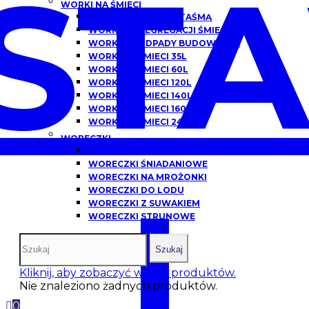
ST
WORKI NA ŚMIECI
WORKI NA ŚMIECI Z TAŚMĄ
WORKI DO SEGREGACJI ŚMIECI
WORKI NA ODPADY BUDOWLANE
WORKI NA ŚMIECI 35L
WORKI NA ŚMIECI 60L
WORKI NA ŚMIECI 120L
WORKI NA ŚMIECI 140L
WORKI NA ŚMIECI 160L
WORKI NA ŚMIECI 240L
WORECZKI
WORECZKI HDPE
WORECZKI ŚNIADANIOWE
WORECZKI NA MROŻONKI
I
WORECZKI DO LODU
WORECZKI Z SUWAKIEM
WORECZKI STRUNOWE
Szukaj
Kliknij, aby zobaczyć więcej produktów.
Nie znaleziono żadnych produktów.
0