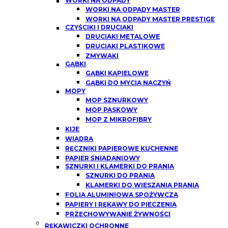
WORKI NA ODPADY
WORKI NA ODPADY MASTER
WORKI NA ODPADY MASTER PRESTIGE
CZYŚCIKI I DRUCIAKI
DRUCIAKI METALOWE
DRUCIAKI PLASTIKOWE
ZMYWAKI
GĄBKI
GĄBKI KĄPIELOWE
GĄBKI DO MYCIA NACZYŃ
MOPY
MOP SZNURKOWY
MOP PASKOWY
MOP Z MIKROFIBRY
KIJE
WIADRA
RĘCZNIKI PAPIEROWE KUCHENNE
PAPIER ŚNIADANIOWY
SZNURKI I KLAMERKI DO PRANIA
SZNURKI DO PRANIA
KLAMERKI DO WIESZANIA PRANIA
FOLIA ALUMINIOWA SPOŻYWCZA
PAPIERY I RĘKAWY DO PIECZENIA
PRZECHOWYWANIE ŻYWNOŚCI
RĘKAWICZKI OCHRONNE