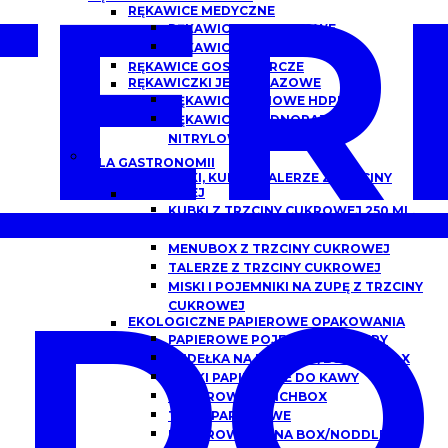
ER
RĘKAWICE MEDYCZNE
RĘKAWICZKI NITRYLOWE
RĘKAWICZKI LATEKSOWE
RĘKAWICE GOSPODARCZE
RĘKAWICZKI JEDNORAZOWE
RĘKAWICE FOLIOWE HDPE
RĘKAWICZKI JEDNORAZOWE
NITRYLOWE
DLA GASTRONOMII
POJEMNIKI, KUBKI I TALERZE Z TRZCINY
CUKROWEJ
KUBKI Z TRZCINY CUKROWEJ 250 ML,
300 ML
MENUBOX Z TRZCINY CUKROWEJ
TALERZE Z TRZCINY CUKROWEJ
DO
MISKI I POJEMNIKI NA ZUPĘ Z TRZCINY
CUKROWEJ
EKOLOGICZNE PAPIEROWE OPAKOWANIA
PAPIEROWE POJEMNIKI DO ZUPY
PUDEŁKA NA BURGERY/BURGER BOX
KUBKI PAPIEROWE DO KAWY
PAPIEROWE LUNCHBOX
TACKI PAPIEROWE
PAPIEROWE CHINA BOX/NODDLEBOX