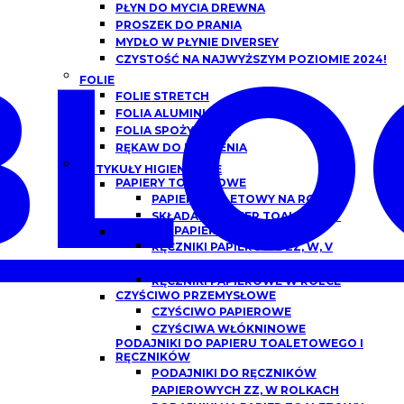
PŁYN DO MYCIA DREWNA
PROSZEK DO PRANIA
BLO
MYDŁO W PŁYNIE DIVERSEY
CZYSTOŚĆ NA NAJWYŻSZYM POZIOMIE 2024!
FOLIE
FOLIE STRETCH
FOLIA ALUMINIOWA
FOLIA SPOŻYWCZA
RĘKAW DO PIECZENIA
ARTYKUŁY HIGIENICZNE
PAPIERY TOALETOWE
PAPIER TOALETOWY NA ROLCE
SKŁADANY PAPIER TOALETOWY
RĘCZNIKI PAPIEROWE
RĘCZNIKI PAPIEROWE ZZ, W, V
SKŁADANE
RĘCZNIKI PAPIEROWE W ROLCE
CZYŚCIWO PRZEMYSŁOWE
CZYŚCIWO PAPIEROWE
CZYŚCIWA WŁÓKNINOWE
PODAJNIKI DO PAPIERU TOALETOWEGO I
RĘCZNIKÓW
PODAJNIKI DO RĘCZNIKÓW
PAPIEROWYCH ZZ, W ROLKACH