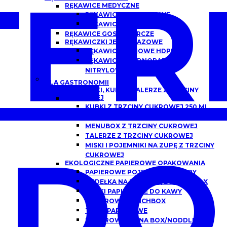
ER
RĘKAWICE MEDYCZNE
RĘKAWICZKI NITRYLOWE
RĘKAWICZKI LATEKSOWE
RĘKAWICE GOSPODARCZE
RĘKAWICZKI JEDNORAZOWE
RĘKAWICE FOLIOWE HDPE
RĘKAWICZKI JEDNORAZOWE
NITRYLOWE
DLA GASTRONOMII
POJEMNIKI, KUBKI I TALERZE Z TRZCINY
CUKROWEJ
KUBKI Z TRZCINY CUKROWEJ 250 ML,
300 ML
MENUBOX Z TRZCINY CUKROWEJ
TALERZE Z TRZCINY CUKROWEJ
DO
MISKI I POJEMNIKI NA ZUPĘ Z TRZCINY
CUKROWEJ
EKOLOGICZNE PAPIEROWE OPAKOWANIA
PAPIEROWE POJEMNIKI DO ZUPY
PUDEŁKA NA BURGERY/BURGER BOX
KUBKI PAPIEROWE DO KAWY
PAPIEROWE LUNCHBOX
TACKI PAPIEROWE
PAPIEROWE CHINA BOX/NODDLEBOX