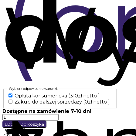
(b
do
Wy
Wybierz odpowiednie warunki.
Opłata konsumencka
(310zł netto )
Zakup do dalszej sprzedaży
(0zł netto )
Dostępne na zamówienie 7-10 dni
Dodaj Do Koszyka
Podziel się