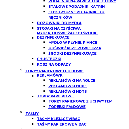
PODAJNIKI NA PAPIER TOALETOWY
STALOWE PODAJNIKI KATRIN
ELEKTRYCZNE PODAJNIKI DO
RĘCZNIKÓW
DOZOWNIKI DO MYDŁA
STOJAKI NA CZYŚCIWA
MYDŁA, ODŚWIEŻACZE I ŚRODKI
DEZYNFEKUJĄCE
MYDŁO W PŁYNIE, PIANCE
ODŚWIEŻACZE POWIETRZA
ŚRODKI DEZYNFEKUJĄCE
CHUSTECZKI
KOSZ NA ODPADY
TORBY PAPIEROWE I FOLIOWE
REKLAMÓWKI
REKLAMÓWKI NA ROLCE
REKLAMÓWKI HDPE
REKLAMÓWKI HDTS
TORBY PAPIEROWE
TORBY PAPIEROWE Z UCHWYTEM
TOREBKI FAŁDOWE
TAŚMY
TAŚMY KLEJĄCE VIBAC
TAŚMY PAPIEROWE VIBAC