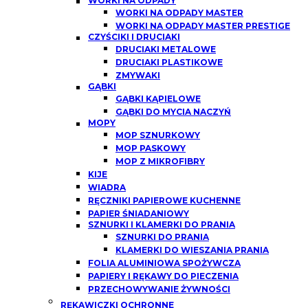
WORKI NA ODPADY
WORKI NA ODPADY MASTER
WORKI NA ODPADY MASTER PRESTIGE
CZYŚCIKI I DRUCIAKI
DRUCIAKI METALOWE
DRUCIAKI PLASTIKOWE
ZMYWAKI
GĄBKI
GĄBKI KĄPIELOWE
GĄBKI DO MYCIA NACZYŃ
MOPY
MOP SZNURKOWY
MOP PASKOWY
MOP Z MIKROFIBRY
KIJE
WIADRA
RĘCZNIKI PAPIEROWE KUCHENNE
PAPIER ŚNIADANIOWY
SZNURKI I KLAMERKI DO PRANIA
SZNURKI DO PRANIA
KLAMERKI DO WIESZANIA PRANIA
FOLIA ALUMINIOWA SPOŻYWCZA
PAPIERY I RĘKAWY DO PIECZENIA
PRZECHOWYWANIE ŻYWNOŚCI
RĘKAWICZKI OCHRONNE