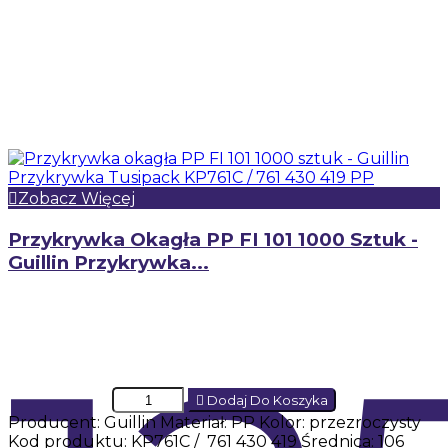
Zobacz Więcej
Przykrywka Okagła PP FI 101 1000 Sztuk -
Guillin Przykrywka...
Dodaj Do Koszyka
Producent: Guillin Materiał: PP Kolor: przezroczysty
Kod produktu: KP761C / 761 430 419 Średnica: 106