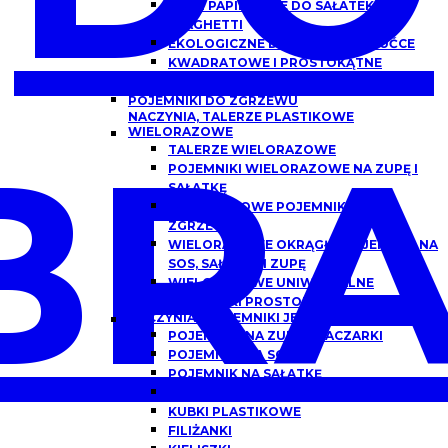
MISKI PAPIEROWE DO SAŁATEK,
SPAGHETTI
EKOLOGICZNE DREWNIANE SZTUĆCE
KWADRATOWE I PROSTOKĄTNE
OPAKOWANIA PAPIEROWE Z OKNEM
POJEMNIKI DO ZGRZEWU
NACZYNIA, TALERZE PLASTIKOWE
BRA
WIELORAZOWE
TALERZE WIELORAZOWE
POJEMNIKI WIELORAZOWE NA ZUPĘ I
SAŁATKĘ
WIELORAZOWE POJEMNIKI DO
ZGRZEWU
WIELORAZOWE OKRĄGŁE POJEMNIKI NA
SOS, SAŁATKĘ I ZUPĘ
WIELORAZOWE UNIWERSALNE
POJEMNIKI PROSTOKĄTNE
NACZYNIA I POJEMNIKI JEDNORAZOWE
POJEMNIKI NA ZUPĘ, FLACZARKI
POJEMNIKI NA SOS
POJEMNIK NA SAŁATKĘ
POJEMNIKI DO DAŃ GOTOWYCH
KUBKI PLASTIKOWE
FILIŻANKI