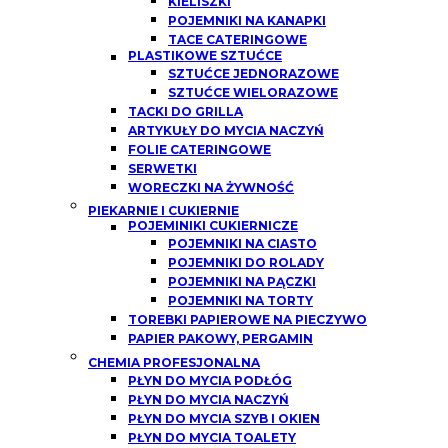
KIELISZKI
POJEMNIKI NA KANAPKI
TACE CATERINGOWE
PLASTIKOWE SZTUĆCE
SZTUĆCE JEDNORAZOWE
SZTUĆCE WIELORAZOWE
TACKI DO GRILLA
ARTYKUŁY DO MYCIA NACZYŃ
FOLIE CATERINGOWE
SERWETKI
WORECZKI NA ŻYWNOŚĆ
PIEKARNIE I CUKIERNIE
POJEMINIKI CUKIERNICZE
POJEMNIKI NA CIASTO
POJEMNIKI DO ROLADY
POJEMNIKI NA PĄCZKI
POJEMNIKI NA TORTY
TOREBKI PAPIEROWE NA PIECZYWO
PAPIER PAKOWY, PERGAMIN
CHEMIA PROFESJONALNA
PŁYN DO MYCIA PODŁÓG
PŁYN DO MYCIA NACZYŃ
PŁYN DO MYCIA SZYB I OKIEN
PŁYN DO MYCIA TOALETY