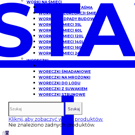
ST
WORKI NA ŚMIECI
WORKI NA ŚMIECI Z TAŚMĄ
WORKI DO SEGREGACJI ŚMIECI
WORKI NA ODPADY BUDOWLANE
WORKI NA ŚMIECI 35L
WORKI NA ŚMIECI 60L
WORKI NA ŚMIECI 120L
WORKI NA ŚMIECI 140L
WORKI NA ŚMIECI 160L
WORKI NA ŚMIECI 240L
WORECZKI
WORECZKI HDPE
WORECZKI ŚNIADANIOWE
WORECZKI NA MROŻONKI
I
WORECZKI DO LODU
WORECZKI Z SUWAKIEM
WORECZKI STRUNOWE
Szukaj
Kliknij, aby zobaczyć więcej produktów.
Nie znaleziono żadnych produktów.
0