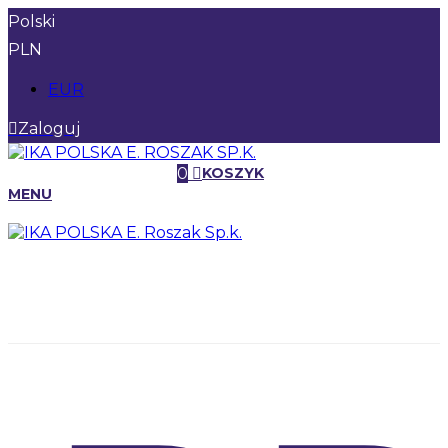
Polski
PLN
EUR
Zaloguj
0
KOSZYK
MENU