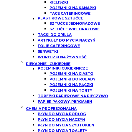
KIELISZKI
POJEMNIKI NA KANAPKI
TACE CATERINGOWE
PLASTIKOWE SZTUĆCE
SZTUĆCE JEDNORAZOWE
SZTUĆCE WIELORAZOWE
TACKI DO GRILLA
ARTYKUŁY DO MYCIA NACZYŃ
FOLIE CATERINGOWE
SERWETKI
WORECZKI NA ŻYWNOŚĆ
PIEKARNIE I CUKIERNIE
POJEMINIKI CUKIERNICZE
POJEMNIKI NA CIASTO
POJEMNIKI DO ROLADY
POJEMNIKI NA PĄCZKI
POJEMNIKI NA TORTY
TOREBKI PAPIEROWE NA PIECZYWO
PAPIER PAKOWY, PERGAMIN
CHEMIA PROFESJONALNA
PŁYN DO MYCIA PODŁÓG
PŁYN DO MYCIA NACZYŃ
PŁYN DO MYCIA SZYB I OKIEN
PŁYN DO MYCIA TOALETY