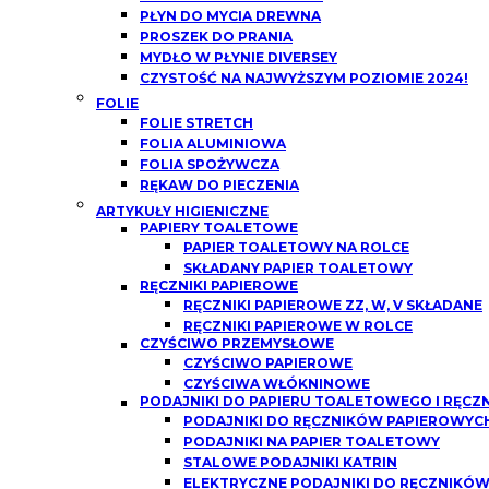
PŁYN DO MYCIA DREWNA
PROSZEK DO PRANIA
MYDŁO W PŁYNIE DIVERSEY
CZYSTOŚĆ NA NAJWYŻSZYM POZIOMIE 2024!
FOLIE
FOLIE STRETCH
FOLIA ALUMINIOWA
FOLIA SPOŻYWCZA
RĘKAW DO PIECZENIA
ARTYKUŁY HIGIENICZNE
PAPIERY TOALETOWE
PAPIER TOALETOWY NA ROLCE
SKŁADANY PAPIER TOALETOWY
RĘCZNIKI PAPIEROWE
RĘCZNIKI PAPIEROWE ZZ, W, V SKŁADANE
RĘCZNIKI PAPIEROWE W ROLCE
CZYŚCIWO PRZEMYSŁOWE
CZYŚCIWO PAPIEROWE
CZYŚCIWA WŁÓKNINOWE
PODAJNIKI DO PAPIERU TOALETOWEGO I RĘCZ
PODAJNIKI DO RĘCZNIKÓW PAPIEROWYCH
PODAJNIKI NA PAPIER TOALETOWY
STALOWE PODAJNIKI KATRIN
ELEKTRYCZNE PODAJNIKI DO RĘCZNIKÓ