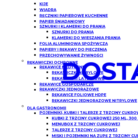
KIJE
WIADRA
RĘCZNIKI PAPIEROWE KUCHENNE
PAPIER ŚNIADANIOWY
SZNURKI I KLAMERKI DO PRANIA
SZNURKI DO PRANIA
KLAMERKI DO WIESZANIA PRANIA
FOLIA ALUMINIOWA SPOŻYWCZA
PAPIERY I RĘKAWY DO PIECZENIA
PRZECHOWYWANIE ŻYWNOŚCI
DOST
RĘKAWICZKI OCHRONNE
RĘKAWICE MEDYCZNE
RĘKAWICZKI NITRYLOWE
RĘKAWICZKI LATEKSOWE
RĘKAWICE GOSPODARCZE
RĘKAWICZKI JEDNORAZOWE
RĘKAWICE FOLIOWE HDPE
RĘKAWICZKI JEDNORAZOWE NITRYLOWE
DLA GASTRONOMII
POJEMNIKI, KUBKI I TALERZE Z TRZCINY CUKR
KUBKI Z TRZCINY CUKROWEJ 250 ML, 300
MENUBOX Z TRZCINY CUKROWEJ
TALERZE Z TRZCINY CUKROWEJ
MISKI I POJEMNIKI NA ZUPĘ Z TRZCINY 