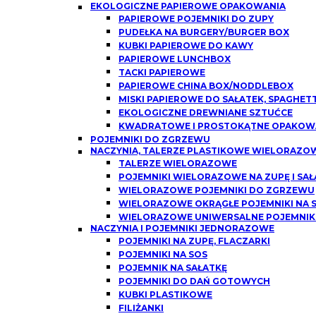
EKOLOGICZNE PAPIEROWE OPAKOWANIA
PAPIEROWE POJEMNIKI DO ZUPY
PUDEŁKA NA BURGERY/BURGER BOX
KUBKI PAPIEROWE DO KAWY
PAPIEROWE LUNCHBOX
TACKI PAPIEROWE
PAPIEROWE CHINA BOX/NODDLEBOX
MISKI PAPIEROWE DO SAŁATEK, SPAGHETT
EKOLOGICZNE DREWNIANE SZTUĆCE
KWADRATOWE I PROSTOKĄTNE OPAKOWA
POJEMNIKI DO ZGRZEWU
NACZYNIA, TALERZE PLASTIKOWE WIELORAZO
TALERZE WIELORAZOWE
POJEMNIKI WIELORAZOWE NA ZUPĘ I SAŁ
WIELORAZOWE POJEMNIKI DO ZGRZEWU
WIELORAZOWE OKRĄGŁE POJEMNIKI NA SO
WIELORAZOWE UNIWERSALNE POJEMNIK
NACZYNIA I POJEMNIKI JEDNORAZOWE
POJEMNIKI NA ZUPĘ, FLACZARKI
POJEMNIKI NA SOS
POJEMNIK NA SAŁATKĘ
POJEMNIKI DO DAŃ GOTOWYCH
KUBKI PLASTIKOWE
FILIŻANKI