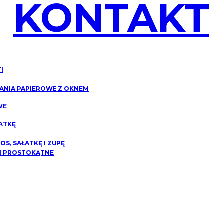
KONTAKT
I
NIA PAPIEROWE Z OKNEM
WE
ATKĘ
S, SAŁATKĘ I ZUPĘ
I PROSTOKĄTNE