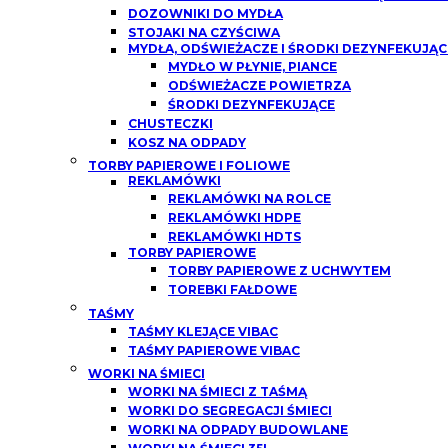
DOZOWNIKI DO MYDŁA
STOJAKI NA CZYŚCIWA
MYDŁA, ODŚWIEŻACZE I ŚRODKI DEZYNFEKUJĄC
MYDŁO W PŁYNIE, PIANCE
ODŚWIEŻACZE POWIETRZA
ŚRODKI DEZYNFEKUJĄCE
CHUSTECZKI
KOSZ NA ODPADY
TORBY PAPIEROWE I FOLIOWE
REKLAMÓWKI
REKLAMÓWKI NA ROLCE
REKLAMÓWKI HDPE
REKLAMÓWKI HDTS
TORBY PAPIEROWE
TORBY PAPIEROWE Z UCHWYTEM
TOREBKI FAŁDOWE
TAŚMY
TAŚMY KLEJĄCE VIBAC
TAŚMY PAPIEROWE VIBAC
WORKI NA ŚMIECI
WORKI NA ŚMIECI Z TAŚMĄ
WORKI DO SEGREGACJI ŚMIECI
WORKI NA ODPADY BUDOWLANE