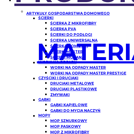
ARTYKUŁY GOSPODARSTWA DOMOWEGO
ŚCIERKI
ŚCIERKA Z MIKROFIBRY
ŚCIERKA PVA
ŚCIERKI DO PODŁOGI
MATERI
ŚCIERKA UNIWERSALNA
ŚCIERKA DOMOWA
ŚCIERKI MASTER
ŚCIERKI MORANA
WORKI NA ODPADY
WORKI NA ODPADY MASTER
WORKI NA ODPADY MASTER PRESTIGE
CZYŚCIKI I DRUCIAKI
DRUCIAKI METALOWE
DRUCIAKI PLASTIKOWE
ZMYWAKI
GĄBKI
GĄBKI KĄPIELOWE
GĄBKI DO MYCIA NACZYŃ
MOPY
MOP SZNURKOWY
MOP PASKOWY
MOP Z MIKROFIBRY