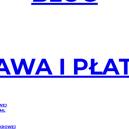
AWA I PŁA
OWEJ
 ML
CUKROWEJ