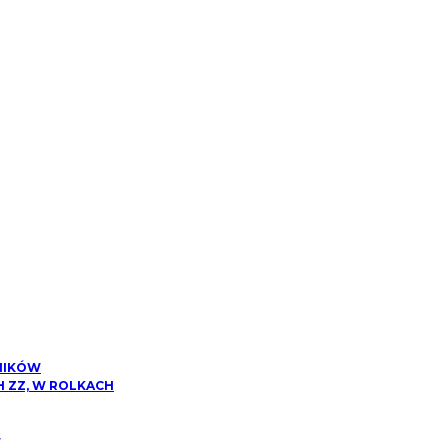
NIKÓW
 ZZ, W ROLKACH
W