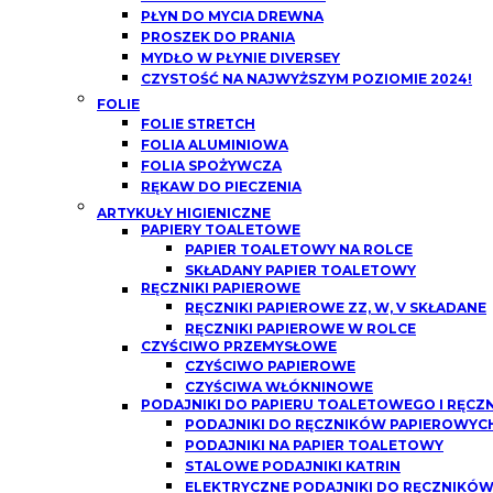
PŁYN DO MYCIA DREWNA
PROSZEK DO PRANIA
MYDŁO W PŁYNIE DIVERSEY
CZYSTOŚĆ NA NAJWYŻSZYM POZIOMIE 2024!
FOLIE
FOLIE STRETCH
FOLIA ALUMINIOWA
FOLIA SPOŻYWCZA
RĘKAW DO PIECZENIA
ARTYKUŁY HIGIENICZNE
PAPIERY TOALETOWE
PAPIER TOALETOWY NA ROLCE
SKŁADANY PAPIER TOALETOWY
RĘCZNIKI PAPIEROWE
RĘCZNIKI PAPIEROWE ZZ, W, V SKŁADANE
RĘCZNIKI PAPIEROWE W ROLCE
CZYŚCIWO PRZEMYSŁOWE
CZYŚCIWO PAPIEROWE
CZYŚCIWA WŁÓKNINOWE
PODAJNIKI DO PAPIERU TOALETOWEGO I RĘCZ
PODAJNIKI DO RĘCZNIKÓW PAPIEROWYCH
PODAJNIKI NA PAPIER TOALETOWY
STALOWE PODAJNIKI KATRIN
ELEKTRYCZNE PODAJNIKI DO RĘCZNIKÓ