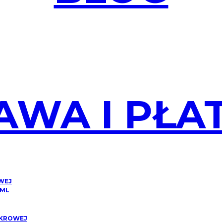
AWA I PŁA
OWEJ
 ML
CUKROWEJ