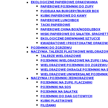
EKOLOGICZNE PAPIEROWE OPAKOWANIA
PAPIEROWE POJEMNIKI DO ZUPY
PUDEŁKA NA BURGERY/BURGER BOX
KUBKI PAPIEROWE DO KAWY
PAPIEROWE LUNCHBOX
TACKI PAPIEROWE
PAPIEROWE CHINA BOX/NODDLEBOX
MISKI PAPIEROWE DO SAŁATEK, SPAGHETT
EKOLOGICZNE DREWNIANE SZTUĆCE
KWADRATOWE I PROSTOKĄTNE OPAKOWA
POJEMNIKI DO ZGRZEWU
NACZYNIA, TALERZE PLASTIKOWE WIELORAZO
TALERZE WIELORAZOWE
POJEMNIKI WIELORAZOWE NA ZUPĘ I SAŁ
WIELORAZOWE POJEMNIKI DO ZGRZEWU
WIELORAZOWE OKRĄGŁE POJEMNIKI NA SO
WIELORAZOWE UNIWERSALNE POJEMNIK
NACZYNIA I POJEMNIKI JEDNORAZOWE
POJEMNIKI NA ZUPĘ, FLACZARKI
POJEMNIKI NA SOS
POJEMNIK NA SAŁATKĘ
POJEMNIKI DO DAŃ GOTOWYCH
KUBKI PLASTIKOWE
FILIŻANKI