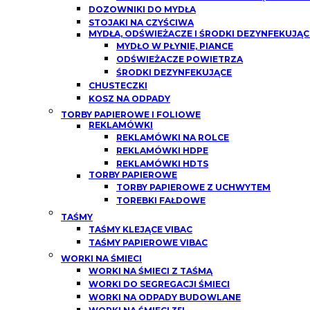
DOZOWNIKI DO MYDŁA
STOJAKI NA CZYŚCIWA
MYDŁA, ODŚWIEŻACZE I ŚRODKI DEZYNFEKUJĄC
MYDŁO W PŁYNIE, PIANCE
ODŚWIEŻACZE POWIETRZA
ŚRODKI DEZYNFEKUJĄCE
CHUSTECZKI
KOSZ NA ODPADY
TORBY PAPIEROWE I FOLIOWE
REKLAMÓWKI
REKLAMÓWKI NA ROLCE
REKLAMÓWKI HDPE
REKLAMÓWKI HDTS
TORBY PAPIEROWE
TORBY PAPIEROWE Z UCHWYTEM
TOREBKI FAŁDOWE
TAŚMY
TAŚMY KLEJĄCE VIBAC
TAŚMY PAPIEROWE VIBAC
WORKI NA ŚMIECI
WORKI NA ŚMIECI Z TAŚMĄ
WORKI DO SEGREGACJI ŚMIECI
WORKI NA ODPADY BUDOWLANE