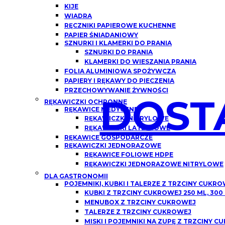
KIJE
WIADRA
RĘCZNIKI PAPIEROWE KUCHENNE
PAPIER ŚNIADANIOWY
SZNURKI I KLAMERKI DO PRANIA
SZNURKI DO PRANIA
KLAMERKI DO WIESZANIA PRANIA
FOLIA ALUMINIOWA SPOŻYWCZA
PAPIERY I RĘKAWY DO PIECZENIA
PRZECHOWYWANIE ŻYWNOŚCI
DOST
RĘKAWICZKI OCHRONNE
RĘKAWICE MEDYCZNE
RĘKAWICZKI NITRYLOWE
RĘKAWICZKI LATEKSOWE
RĘKAWICE GOSPODARCZE
RĘKAWICZKI JEDNORAZOWE
RĘKAWICE FOLIOWE HDPE
RĘKAWICZKI JEDNORAZOWE NITRYLOWE
DLA GASTRONOMII
POJEMNIKI, KUBKI I TALERZE Z TRZCINY CUKR
KUBKI Z TRZCINY CUKROWEJ 250 ML, 300
MENUBOX Z TRZCINY CUKROWEJ
TALERZE Z TRZCINY CUKROWEJ
MISKI I POJEMNIKI NA ZUPĘ Z TRZCINY 