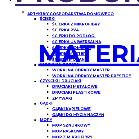
ARTYKUŁY GOSPODARSTWA DOMOWEGO
ŚCIERKI
ŚCIERKA Z MIKROFIBRY
ŚCIERKA PVA
ŚCIERKI DO PODŁOGI
MATERI
ŚCIERKA UNIWERSALNA
ŚCIERKA DOMOWA
ŚCIERKI MASTER
ŚCIERKI MORANA
WORKI NA ODPADY
WORKI NA ODPADY MASTER
WORKI NA ODPADY MASTER PRESTIGE
CZYŚCIKI I DRUCIAKI
DRUCIAKI METALOWE
DRUCIAKI PLASTIKOWE
ZMYWAKI
GĄBKI
GĄBKI KĄPIELOWE
GĄBKI DO MYCIA NACZYŃ
MOPY
MOP SZNURKOWY
MOP PASKOWY
MOP Z MIKROFIBRY