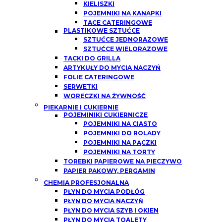
KIELISZKI
POJEMNIKI NA KANAPKI
TACE CATERINGOWE
PLASTIKOWE SZTUĆCE
SZTUĆCE JEDNORAZOWE
SZTUĆCE WIELORAZOWE
TACKI DO GRILLA
ARTYKUŁY DO MYCIA NACZYŃ
FOLIE CATERINGOWE
SERWETKI
WORECZKI NA ŻYWNOŚĆ
PIEKARNIE I CUKIERNIE
POJEMINIKI CUKIERNICZE
POJEMNIKI NA CIASTO
POJEMNIKI DO ROLADY
POJEMNIKI NA PĄCZKI
POJEMNIKI NA TORTY
TOREBKI PAPIEROWE NA PIECZYWO
PAPIER PAKOWY, PERGAMIN
CHEMIA PROFESJONALNA
PŁYN DO MYCIA PODŁÓG
PŁYN DO MYCIA NACZYŃ
PŁYN DO MYCIA SZYB I OKIEN
PŁYN DO MYCIA TOALETY