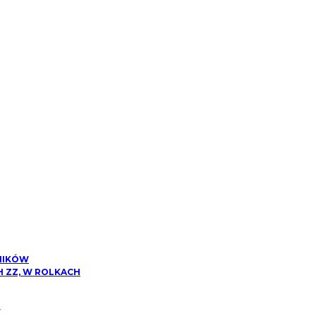
NIKÓW
 ZZ, W ROLKACH
W