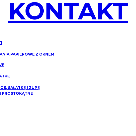
KONTAKT
I
NIA PAPIEROWE Z OKNEM
WE
ATKĘ
S, SAŁATKĘ I ZUPĘ
I PROSTOKĄTNE