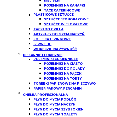
KIELISZKI
POJEMNIKI NA KANAPKI
TACE CATERINGOWE
PLASTIKOWE SZTUĆCE
SZTUĆCE JEDNORAZOWE
SZTUĆCE WIELORAZOWE
TACKI DO GRILLA
ARTYKUŁY DO MYCIA NACZYŃ
FOLIE CATERINGOWE
SERWETKI
WORECZKI NA ŻYWNOŚĆ
PIEKARNIE I CUKIERNIE
POJEMINIKI CUKIERNICZE
POJEMNIKI NA CIASTO
POJEMNIKI DO ROLADY
POJEMNIKI NA PĄCZKI
POJEMNIKI NA TORTY
TOREBKI PAPIEROWE NA PIECZYWO
PAPIER PAKOWY, PERGAMIN
CHEMIA PROFESJONALNA
PŁYN DO MYCIA PODŁÓG
PŁYN DO MYCIA NACZYŃ
PŁYN DO MYCIA SZYB I OKIEN
PŁYN DO MYCIA TOALETY