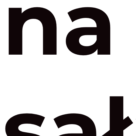
na
sał