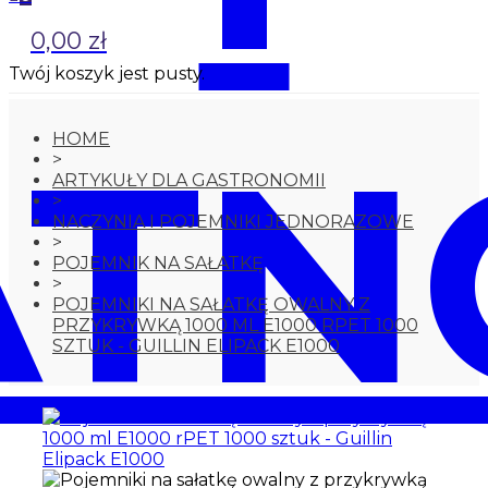
0,00 zł
Twój koszyk jest pusty.
ATN
HOME
>
ARTYKUŁY DLA GASTRONOMII
>
NACZYNIA I POJEMNIKI JEDNORAZOWE
>
POJEMNIK NA SAŁATKĘ
>
POJEMNIKI NA SAŁATKĘ OWALNY Z
PRZYKRYWKĄ 1000 ML E1000 RPET 1000
SZTUK - GUILLIN ELIPACK E1000