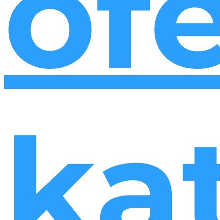
of
ka