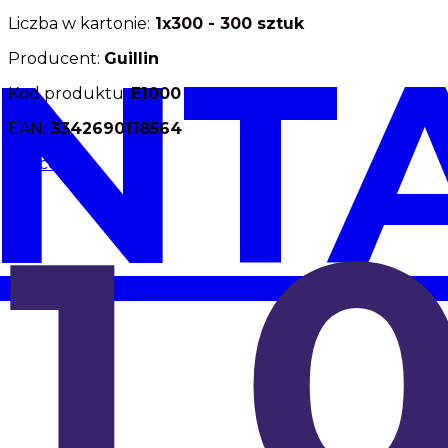
Liczba w kartonie:
1x
300
- 300 sztuk
NT
Producent:
Guillin
Kod produktu:
E1000
EAN:
3342690118564
Więcej
1 