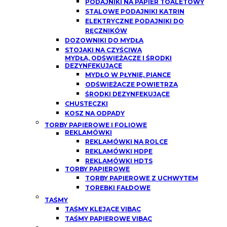
PODAJNIKI NA PAPIER TOALETOWY
STALOWE PODAJNIKI KATRIN
ELEKTRYCZNE PODAJNIKI DO
RĘCZNIKÓW
DOZOWNIKI DO MYDŁA
STOJAKI NA CZYŚCIWA
MYDŁA, ODŚWIEŻACZE I ŚRODKI
DEZYNFEKUJĄCE
MYDŁO W PŁYNIE, PIANCE
ODŚWIEŻACZE POWIETRZA
ŚRODKI DEZYNFEKUJĄCE
CHUSTECZKI
KOSZ NA ODPADY
TORBY PAPIEROWE I FOLIOWE
REKLAMÓWKI
REKLAMÓWKI NA ROLCE
REKLAMÓWKI HDPE
REKLAMÓWKI HDTS
TORBY PAPIEROWE
TORBY PAPIEROWE Z UCHWYTEM
TOREBKI FAŁDOWE
TAŚMY
TAŚMY KLEJĄCE VIBAC
TAŚMY PAPIEROWE VIBAC