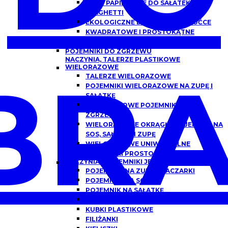
MISKI PAPIEROWE DO SAŁATEK,
SPAGHETTI
EKOLOGICZNE DREWNIANE SZTUĆCE
KWADRATOWE I PROSTOKĄTNE
OPAKOWANIA PAPIEROWE Z OKNEM
POJEMNIKI DO ZGRZEWU
NACZYNIA, TALERZE PLASTIKOWE
BRA
WIELORAZOWE
TALERZE WIELORAZOWE
POJEMNIKI WIELORAZOWE NA ZUPĘ I
SAŁATKĘ
WIELORAZOWE POJEMNIKI DO
ZGRZEWU
WIELORAZOWE OKRĄGŁE POJEMNIKI NA
SOS, SAŁATKĘ I ZUPĘ
WIELORAZOWE UNIWERSALNE
POJEMNIKI PROSTOKĄTNE
NACZYNIA I POJEMNIKI JEDNORAZOWE
POJEMNIKI NA ZUPĘ, FLACZARKI
POJEMNIKI NA SOS
POJEMNIK NA SAŁATKĘ
POJEMNIKI DO DAŃ GOTOWYCH
KUBKI PLASTIKOWE
FILIŻANKI