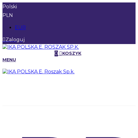
Polski
PLN
EUR
Zaloguj
0
KOSZYK
MENU