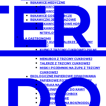
ER
RĘKAWICE MEDYCZNE
RĘKAWICZKI NITRYLOWE
RĘKAWICZKI LATEKSOWE
RĘKAWICE GOSPODARCZE
RĘKAWICZKI JEDNORAZOWE
RĘKAWICE FOLIOWE HDPE
RĘKAWICZKI JEDNORAZOWE
NITRYLOWE
DLA GASTRONOMII
POJEMNIKI, KUBKI I TALERZE Z TRZCINY
CUKROWEJ
KUBKI Z TRZCINY CUKROWEJ 250 ML,
300 ML
MENUBOX Z TRZCINY CUKROWEJ
TALERZE Z TRZCINY CUKROWEJ
DO
MISKI I POJEMNIKI NA ZUPĘ Z TRZCINY
CUKROWEJ
EKOLOGICZNE PAPIEROWE OPAKOWANIA
PAPIEROWE POJEMNIKI DO ZUPY
PUDEŁKA NA BURGERY/BURGER BOX
KUBKI PAPIEROWE DO KAWY
PAPIEROWE LUNCHBOX
TACKI PAPIEROWE
PAPIEROWE CHINA BOX/NODDLEBOX