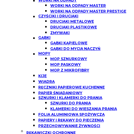
WORKI NA ODPADY
WORKI NA ODPADY MASTER
WORKI NA ODPADY MASTER PRESTIGE
CZYŚCIKI I DRUCIAKI
DRUCIAKI METALOWE
DRUCIAKI PLASTIKOWE
ZMYWAKI
GĄBKI
GĄBKI KĄPIELOWE
GĄBKI DO MYCIA NACZYŃ
MOPY
MOP SZNURKOWY
MOP PASKOWY
MOP Z MIKROFIBRY
KIJE
WIADRA
RĘCZNIKI PAPIEROWE KUCHENNE
PAPIER ŚNIADANIOWY
SZNURKI I KLAMERKI DO PRANIA
SZNURKI DO PRANIA
KLAMERKI DO WIESZANIA PRANIA
FOLIA ALUMINIOWA SPOŻYWCZA
PAPIERY I RĘKAWY DO PIECZENIA
PRZECHOWYWANIE ŻYWNOŚCI
RĘKAWICZKI OCHRONNE