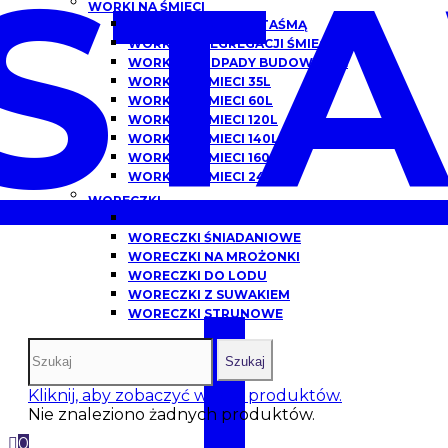
ST
WORKI NA ŚMIECI
WORKI NA ŚMIECI Z TAŚMĄ
WORKI DO SEGREGACJI ŚMIECI
WORKI NA ODPADY BUDOWLANE
WORKI NA ŚMIECI 35L
WORKI NA ŚMIECI 60L
WORKI NA ŚMIECI 120L
WORKI NA ŚMIECI 140L
WORKI NA ŚMIECI 160L
WORKI NA ŚMIECI 240L
WORECZKI
WORECZKI HDPE
WORECZKI ŚNIADANIOWE
WORECZKI NA MROŻONKI
I
WORECZKI DO LODU
WORECZKI Z SUWAKIEM
WORECZKI STRUNOWE
Szukaj
Kliknij, aby zobaczyć więcej produktów.
Nie znaleziono żadnych produktów.
0