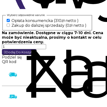
Wybierz odpowiednie warunki.
Opłata konsumencka
(310zł netto )
Zakup do dalszej sprzedaży
(0zł netto )
za
Na zamówienie. Dostępne w ciągu 7-10 dni. Cena
N
może być nieaktualna, prosimy o kontakt w celu
potwierdzenia ceny.
Dodaj Do Koszyka
Podziel się
QR kod