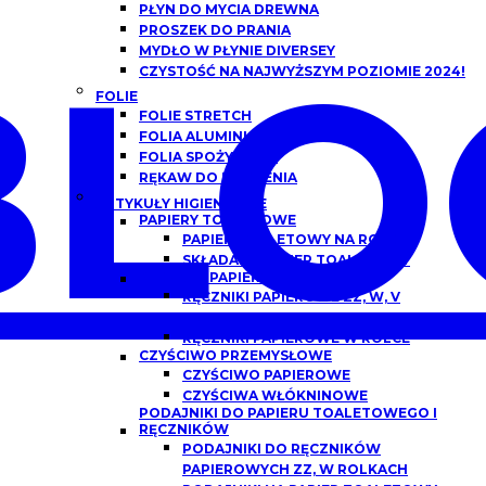
PŁYN DO MYCIA DREWNA
PROSZEK DO PRANIA
BLO
MYDŁO W PŁYNIE DIVERSEY
CZYSTOŚĆ NA NAJWYŻSZYM POZIOMIE 2024!
FOLIE
FOLIE STRETCH
FOLIA ALUMINIOWA
FOLIA SPOŻYWCZA
RĘKAW DO PIECZENIA
ARTYKUŁY HIGIENICZNE
PAPIERY TOALETOWE
PAPIER TOALETOWY NA ROLCE
SKŁADANY PAPIER TOALETOWY
RĘCZNIKI PAPIEROWE
RĘCZNIKI PAPIEROWE ZZ, W, V
SKŁADANE
RĘCZNIKI PAPIEROWE W ROLCE
CZYŚCIWO PRZEMYSŁOWE
CZYŚCIWO PAPIEROWE
CZYŚCIWA WŁÓKNINOWE
PODAJNIKI DO PAPIERU TOALETOWEGO I
RĘCZNIKÓW
PODAJNIKI DO RĘCZNIKÓW
PAPIEROWYCH ZZ, W ROLKACH