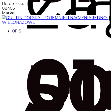
za
Reference:
08405
Marka:
OPIS
01
50