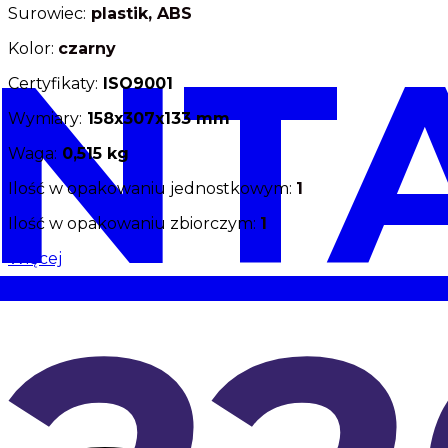
Surowiec:
plastik, ABS
NT
Kolor:
czarny
Certyfikaty:
ISO9001
Wymiary:
158x307x133
mm
Waga:
0,515 kg
Ilość w opakowaniu jednostkowym:
1
Ilość w opakowaniu zbiorczym:
1
Więcej