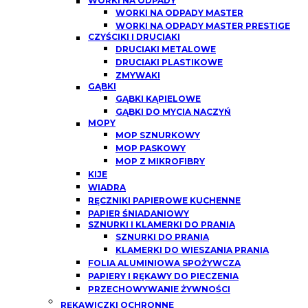
WORKI NA ODPADY
WORKI NA ODPADY MASTER
WORKI NA ODPADY MASTER PRESTIGE
CZYŚCIKI I DRUCIAKI
DRUCIAKI METALOWE
DRUCIAKI PLASTIKOWE
ZMYWAKI
GĄBKI
GĄBKI KĄPIELOWE
GĄBKI DO MYCIA NACZYŃ
MOPY
MOP SZNURKOWY
MOP PASKOWY
MOP Z MIKROFIBRY
KIJE
WIADRA
RĘCZNIKI PAPIEROWE KUCHENNE
PAPIER ŚNIADANIOWY
SZNURKI I KLAMERKI DO PRANIA
SZNURKI DO PRANIA
KLAMERKI DO WIESZANIA PRANIA
FOLIA ALUMINIOWA SPOŻYWCZA
PAPIERY I RĘKAWY DO PIECZENIA
PRZECHOWYWANIE ŻYWNOŚCI
RĘKAWICZKI OCHRONNE