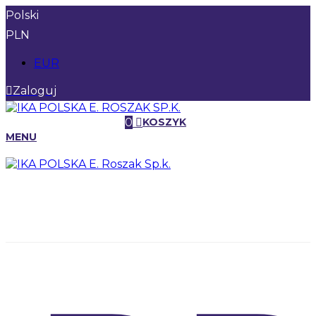
Polski
PLN
EUR
Zaloguj
0
KOSZYK
MENU