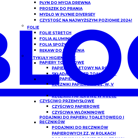
PŁYN DO MYCIA DREWNA
PROSZEK DO PRANIA
BLO
MYDŁO W PŁYNIE DIVERSEY
CZYSTOŚĆ NA NAJWYŻSZYM POZIOMIE 2024!
FOLIE
FOLIE STRETCH
FOLIA ALUMINIOWA
FOLIA SPOŻYWCZA
RĘKAW DO PIECZENIA
ARTYKUŁY HIGIENICZNE
PAPIERY TOALETOWE
PAPIER TOALETOWY NA ROLCE
SKŁADANY PAPIER TOALETOWY
RĘCZNIKI PAPIEROWE
RĘCZNIKI PAPIEROWE ZZ, W, V
SKŁADANE
RĘCZNIKI PAPIEROWE W ROLCE
CZYŚCIWO PRZEMYSŁOWE
CZYŚCIWO PAPIEROWE
CZYŚCIWA WŁÓKNINOWE
PODAJNIKI DO PAPIERU TOALETOWEGO I
RĘCZNIKÓW
PODAJNIKI DO RĘCZNIKÓW
PAPIEROWYCH ZZ, W ROLKACH