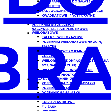
MISKI PAPIEROWE DO SAŁATEK,
SPAGHETTI
EKOLOGICZNE DREWNIANE SZTUĆCE
KWADRATOWE I PROSTOKĄTNE
OPAKOWANIA PAPIEROWE Z OKNEM
POJEMNIKI DO ZGRZEWU
NACZYNIA, TALERZE PLASTIKOWE
BRA
WIELORAZOWE
TALERZE WIELORAZOWE
POJEMNIKI WIELORAZOWE NA ZUPĘ I
SAŁATKĘ
WIELORAZOWE POJEMNIKI DO
ZGRZEWU
WIELORAZOWE OKRĄGŁE POJEMNIKI NA
SOS, SAŁATKĘ I ZUPĘ
WIELORAZOWE UNIWERSALNE
POJEMNIKI PROSTOKĄTNE
NACZYNIA I POJEMNIKI JEDNORAZOWE
POJEMNIKI NA ZUPĘ, FLACZARKI
POJEMNIKI NA SOS
POJEMNIK NA SAŁATKĘ
POJEMNIKI DO DAŃ GOTOWYCH
KUBKI PLASTIKOWE
FILIŻANKI