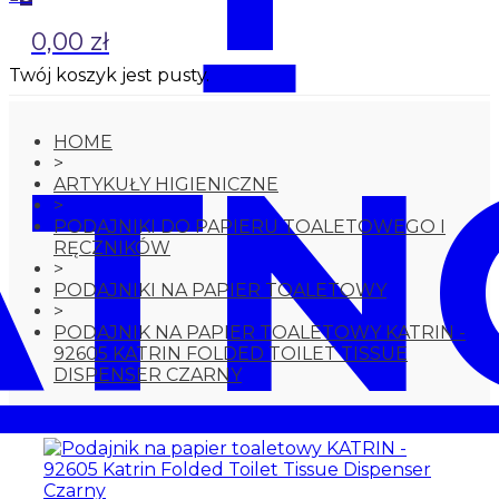
0,00 zł
Twój koszyk jest pusty.
ATN
HOME
>
ARTYKUŁY HIGIENICZNE
>
PODAJNIKI DO PAPIERU TOALETOWEGO I
RĘCZNIKÓW
>
PODAJNIKI NA PAPIER TOALETOWY
>
PODAJNIK NA PAPIER TOALETOWY KATRIN -
92605 KATRIN FOLDED TOILET TISSUE
DISPENSER CZARNY