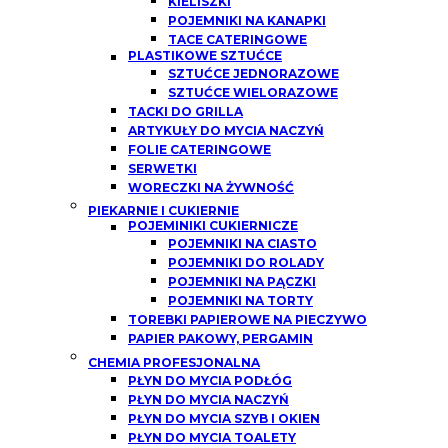
KIELISZKI
POJEMNIKI NA KANAPKI
TACE CATERINGOWE
PLASTIKOWE SZTUĆCE
SZTUĆCE JEDNORAZOWE
SZTUĆCE WIELORAZOWE
TACKI DO GRILLA
ARTYKUŁY DO MYCIA NACZYŃ
FOLIE CATERINGOWE
SERWETKI
WORECZKI NA ŻYWNOŚĆ
PIEKARNIE I CUKIERNIE
POJEMINIKI CUKIERNICZE
POJEMNIKI NA CIASTO
POJEMNIKI DO ROLADY
POJEMNIKI NA PĄCZKI
POJEMNIKI NA TORTY
TOREBKI PAPIEROWE NA PIECZYWO
PAPIER PAKOWY, PERGAMIN
CHEMIA PROFESJONALNA
PŁYN DO MYCIA PODŁÓG
PŁYN DO MYCIA NACZYŃ
PŁYN DO MYCIA SZYB I OKIEN
PŁYN DO MYCIA TOALETY