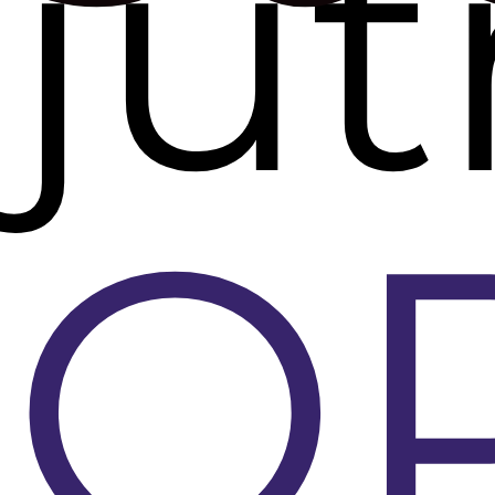
jut
O