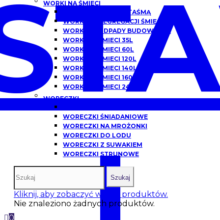
ST
WORKI NA ŚMIECI
WORKI NA ŚMIECI Z TAŚMĄ
WORKI DO SEGREGACJI ŚMIECI
WORKI NA ODPADY BUDOWLANE
WORKI NA ŚMIECI 35L
WORKI NA ŚMIECI 60L
WORKI NA ŚMIECI 120L
WORKI NA ŚMIECI 140L
WORKI NA ŚMIECI 160L
WORKI NA ŚMIECI 240L
WORECZKI
WORECZKI HDPE
WORECZKI ŚNIADANIOWE
WORECZKI NA MROŻONKI
I
WORECZKI DO LODU
WORECZKI Z SUWAKIEM
WORECZKI STRUNOWE
Szukaj
Kliknij, aby zobaczyć więcej produktów.
Nie znaleziono żadnych produktów.
0