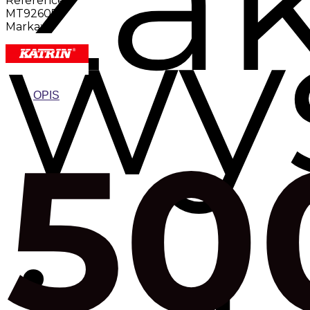
wy
Reference:
MT92605
Marka:
OPIS
50