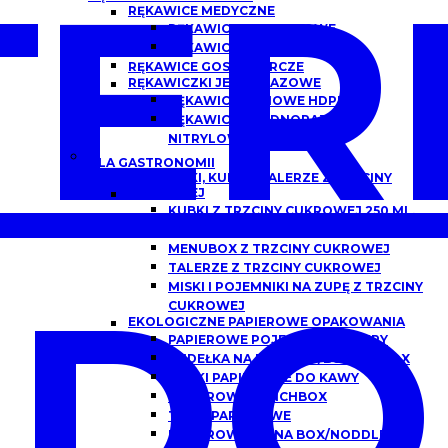
ER
RĘKAWICE MEDYCZNE
RĘKAWICZKI NITRYLOWE
RĘKAWICZKI LATEKSOWE
RĘKAWICE GOSPODARCZE
RĘKAWICZKI JEDNORAZOWE
RĘKAWICE FOLIOWE HDPE
RĘKAWICZKI JEDNORAZOWE
NITRYLOWE
DLA GASTRONOMII
POJEMNIKI, KUBKI I TALERZE Z TRZCINY
CUKROWEJ
KUBKI Z TRZCINY CUKROWEJ 250 ML,
300 ML
MENUBOX Z TRZCINY CUKROWEJ
TALERZE Z TRZCINY CUKROWEJ
DO
MISKI I POJEMNIKI NA ZUPĘ Z TRZCINY
CUKROWEJ
EKOLOGICZNE PAPIEROWE OPAKOWANIA
PAPIEROWE POJEMNIKI DO ZUPY
PUDEŁKA NA BURGERY/BURGER BOX
KUBKI PAPIEROWE DO KAWY
PAPIEROWE LUNCHBOX
TACKI PAPIEROWE
PAPIEROWE CHINA BOX/NODDLEBOX