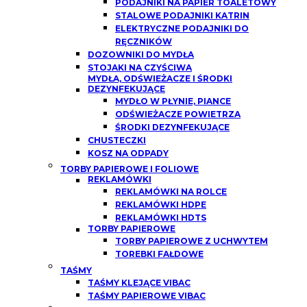
PODAJNIKI NA PAPIER TOALETOWY
STALOWE PODAJNIKI KATRIN
ELEKTRYCZNE PODAJNIKI DO
RĘCZNIKÓW
DOZOWNIKI DO MYDŁA
STOJAKI NA CZYŚCIWA
MYDŁA, ODŚWIEŻACZE I ŚRODKI
DEZYNFEKUJĄCE
MYDŁO W PŁYNIE, PIANCE
ODŚWIEŻACZE POWIETRZA
ŚRODKI DEZYNFEKUJĄCE
CHUSTECZKI
KOSZ NA ODPADY
TORBY PAPIEROWE I FOLIOWE
REKLAMÓWKI
REKLAMÓWKI NA ROLCE
REKLAMÓWKI HDPE
REKLAMÓWKI HDTS
TORBY PAPIEROWE
TORBY PAPIEROWE Z UCHWYTEM
TOREBKI FAŁDOWE
TAŚMY
TAŚMY KLEJĄCE VIBAC
TAŚMY PAPIEROWE VIBAC