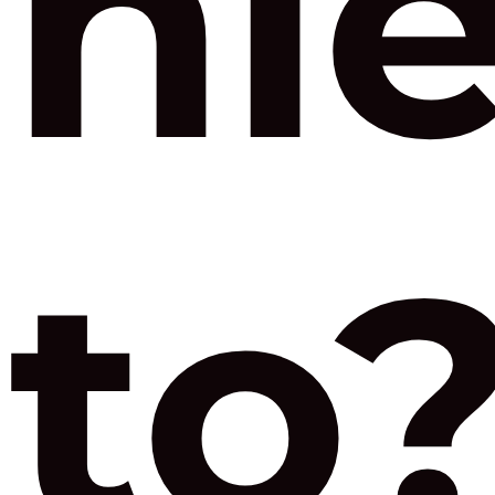
ni
to