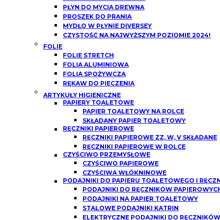
PŁYN DO MYCIA DREWNA
PROSZEK DO PRANIA
MYDŁO W PŁYNIE DIVERSEY
CZYSTOŚĆ NA NAJWYŻSZYM POZIOMIE 2024!
FOLIE
FOLIE STRETCH
FOLIA ALUMINIOWA
FOLIA SPOŻYWCZA
RĘKAW DO PIECZENIA
ARTYKUŁY HIGIENICZNE
PAPIERY TOALETOWE
PAPIER TOALETOWY NA ROLCE
SKŁADANY PAPIER TOALETOWY
RĘCZNIKI PAPIEROWE
RĘCZNIKI PAPIEROWE ZZ, W, V SKŁADANE
RĘCZNIKI PAPIEROWE W ROLCE
CZYŚCIWO PRZEMYSŁOWE
CZYŚCIWO PAPIEROWE
CZYŚCIWA WŁÓKNINOWE
PODAJNIKI DO PAPIERU TOALETOWEGO I RĘCZ
PODAJNIKI DO RĘCZNIKÓW PAPIEROWYCH
PODAJNIKI NA PAPIER TOALETOWY
STALOWE PODAJNIKI KATRIN
ELEKTRYCZNE PODAJNIKI DO RĘCZNIKÓ