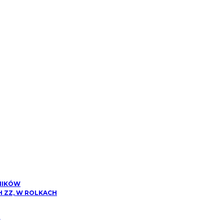
NIKÓW
 ZZ, W ROLKACH
W