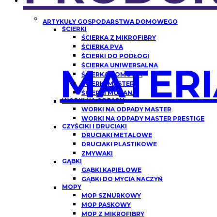
ARTYKUŁY GOSPODARSTWA DOMOWEGO
ŚCIERKI
ŚCIERKA Z MIKROFIBRY
ŚCIERKA PVA
ŚCIERKI DO PODŁOGI
MATERI
ŚCIERKA UNIWERSALNA
ŚCIERKA DOMOWA
ŚCIERKI MASTER
ŚCIERKI MORANA
WORKI NA ODPADY
WORKI NA ODPADY MASTER
WORKI NA ODPADY MASTER PRESTIGE
CZYŚCIKI I DRUCIAKI
DRUCIAKI METALOWE
DRUCIAKI PLASTIKOWE
ZMYWAKI
GĄBKI
GĄBKI KĄPIELOWE
GĄBKI DO MYCIA NACZYŃ
MOPY
MOP SZNURKOWY
MOP PASKOWY
MOP Z MIKROFIBRY