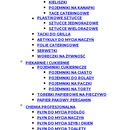
KIELISZKI
POJEMNIKI NA KANAPKI
TACE CATERINGOWE
PLASTIKOWE SZTUĆCE
SZTUĆCE JEDNORAZOWE
SZTUĆCE WIELORAZOWE
TACKI DO GRILLA
ARTYKUŁY DO MYCIA NACZYŃ
FOLIE CATERINGOWE
SERWETKI
WORECZKI NA ŻYWNOŚĆ
PIEKARNIE I CUKIERNIE
POJEMINIKI CUKIERNICZE
POJEMNIKI NA CIASTO
POJEMNIKI DO ROLADY
POJEMNIKI NA PĄCZKI
POJEMNIKI NA TORTY
TOREBKI PAPIEROWE NA PIECZYWO
PAPIER PAKOWY, PERGAMIN
CHEMIA PROFESJONALNA
PŁYN DO MYCIA PODŁÓG
PŁYN DO MYCIA NACZYŃ
PŁYN DO MYCIA SZYB I OKIEN
PŁYN DO MYCIA TOALETY