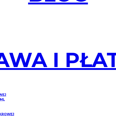
AWA I PŁA
OWEJ
 ML
CUKROWEJ