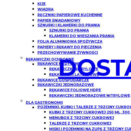
KIJE
WIADRA
RĘCZNIKI PAPIEROWE KUCHENNE
PAPIER ŚNIADANIOWY
SZNURKI I KLAMERKI DO PRANIA
SZNURKI DO PRANIA
KLAMERKI DO WIESZANIA PRANIA
FOLIA ALUMINIOWA SPOŻYWCZA
PAPIERY I RĘKAWY DO PIECZENIA
PRZECHOWYWANIE ŻYWNOŚCI
DOST
RĘKAWICZKI OCHRONNE
RĘKAWICE MEDYCZNE
RĘKAWICZKI NITRYLOWE
RĘKAWICZKI LATEKSOWE
RĘKAWICE GOSPODARCZE
RĘKAWICZKI JEDNORAZOWE
RĘKAWICE FOLIOWE HDPE
RĘKAWICZKI JEDNORAZOWE NITRYLOWE
DLA GASTRONOMII
POJEMNIKI, KUBKI I TALERZE Z TRZCINY CUKR
KUBKI Z TRZCINY CUKROWEJ 250 ML, 300
MENUBOX Z TRZCINY CUKROWEJ
TALERZE Z TRZCINY CUKROWEJ
MISKI I POJEMNIKI NA ZUPĘ Z TRZCINY 