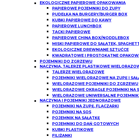
EKOLOGICZNE PAPIEROWE OPAKOWANIA
PAPIEROWE POJEMNIKI DO ZUPY
PUDEŁKA NA BURGERY/BURGER BOX
KUBKI PAPIEROWE DO KAWY
PAPIEROWE LUNCHBOX
TACKI PAPIEROWE
PAPIEROWE CHINA BOX/NODDLEBOX
MISKI PAPIEROWE DO SAŁATEK, SPAGHETT
EKOLOGICZNE DREWNIANE SZTUĆCE
KWADRATOWE I PROSTOKĄTNE OPAKOWA
POJEMNIKI DO ZGRZEWU
NACZYNIA, TALERZE PLASTIKOWE WIELORAZO
TALERZE WIELORAZOWE
POJEMNIKI WIELORAZOWE NA ZUPĘ I SAŁ
WIELORAZOWE POJEMNIKI DO ZGRZEWU
WIELORAZOWE OKRĄGŁE POJEMNIKI NA SO
WIELORAZOWE UNIWERSALNE POJEMNIK
NACZYNIA I POJEMNIKI JEDNORAZOWE
POJEMNIKI NA ZUPĘ, FLACZARKI
POJEMNIKI NA SOS
POJEMNIK NA SAŁATKĘ
POJEMNIKI DO DAŃ GOTOWYCH
KUBKI PLASTIKOWE
FILIŻANKI