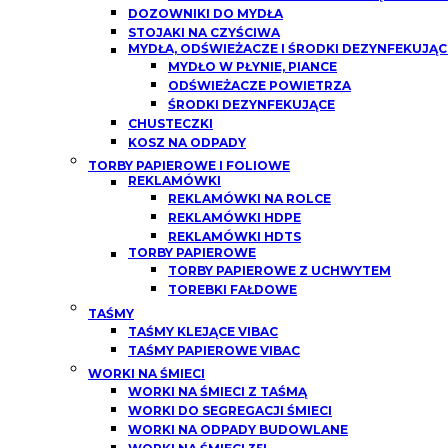
DOZOWNIKI DO MYDŁA
STOJAKI NA CZYŚCIWA
MYDŁA, ODŚWIEŻACZE I ŚRODKI DEZYNFEKUJĄC
MYDŁO W PŁYNIE, PIANCE
ODŚWIEŻACZE POWIETRZA
ŚRODKI DEZYNFEKUJĄCE
CHUSTECZKI
KOSZ NA ODPADY
TORBY PAPIEROWE I FOLIOWE
REKLAMÓWKI
REKLAMÓWKI NA ROLCE
REKLAMÓWKI HDPE
REKLAMÓWKI HDTS
TORBY PAPIEROWE
TORBY PAPIEROWE Z UCHWYTEM
TOREBKI FAŁDOWE
TAŚMY
TAŚMY KLEJĄCE VIBAC
TAŚMY PAPIEROWE VIBAC
WORKI NA ŚMIECI
WORKI NA ŚMIECI Z TAŚMĄ
WORKI DO SEGREGACJI ŚMIECI
WORKI NA ODPADY BUDOWLANE