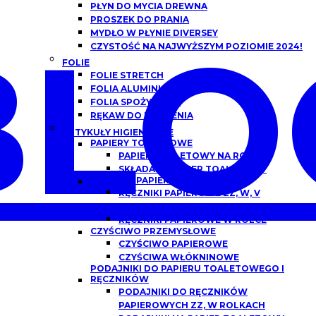
PŁYN DO MYCIA DREWNA
PROSZEK DO PRANIA
BLO
MYDŁO W PŁYNIE DIVERSEY
CZYSTOŚĆ NA NAJWYŻSZYM POZIOMIE 2024!
FOLIE
FOLIE STRETCH
FOLIA ALUMINIOWA
FOLIA SPOŻYWCZA
RĘKAW DO PIECZENIA
ARTYKUŁY HIGIENICZNE
PAPIERY TOALETOWE
PAPIER TOALETOWY NA ROLCE
SKŁADANY PAPIER TOALETOWY
RĘCZNIKI PAPIEROWE
RĘCZNIKI PAPIEROWE ZZ, W, V
SKŁADANE
RĘCZNIKI PAPIEROWE W ROLCE
CZYŚCIWO PRZEMYSŁOWE
CZYŚCIWO PAPIEROWE
CZYŚCIWA WŁÓKNINOWE
PODAJNIKI DO PAPIERU TOALETOWEGO I
RĘCZNIKÓW
PODAJNIKI DO RĘCZNIKÓW
PAPIEROWYCH ZZ, W ROLKACH