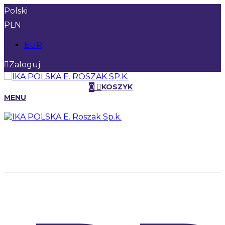
Polski
PLN
EUR
Zaloguj
0
KOSZYK
MENU