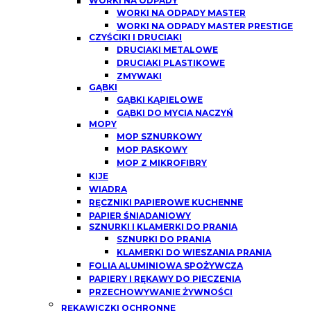
WORKI NA ODPADY
WORKI NA ODPADY MASTER
WORKI NA ODPADY MASTER PRESTIGE
CZYŚCIKI I DRUCIAKI
DRUCIAKI METALOWE
DRUCIAKI PLASTIKOWE
ZMYWAKI
GĄBKI
GĄBKI KĄPIELOWE
GĄBKI DO MYCIA NACZYŃ
MOPY
MOP SZNURKOWY
MOP PASKOWY
MOP Z MIKROFIBRY
KIJE
WIADRA
RĘCZNIKI PAPIEROWE KUCHENNE
PAPIER ŚNIADANIOWY
SZNURKI I KLAMERKI DO PRANIA
SZNURKI DO PRANIA
KLAMERKI DO WIESZANIA PRANIA
FOLIA ALUMINIOWA SPOŻYWCZA
PAPIERY I RĘKAWY DO PIECZENIA
PRZECHOWYWANIE ŻYWNOŚCI
RĘKAWICZKI OCHRONNE