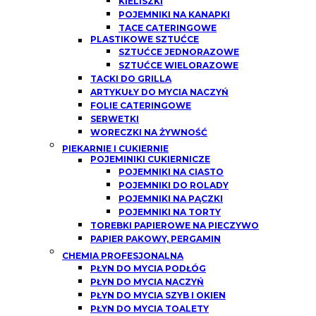
KIELISZKI
POJEMNIKI NA KANAPKI
TACE CATERINGOWE
PLASTIKOWE SZTUĆCE
SZTUĆCE JEDNORAZOWE
SZTUĆCE WIELORAZOWE
TACKI DO GRILLA
ARTYKUŁY DO MYCIA NACZYŃ
FOLIE CATERINGOWE
SERWETKI
WORECZKI NA ŻYWNOŚĆ
PIEKARNIE I CUKIERNIE
POJEMINIKI CUKIERNICZE
POJEMNIKI NA CIASTO
POJEMNIKI DO ROLADY
POJEMNIKI NA PĄCZKI
POJEMNIKI NA TORTY
TOREBKI PAPIEROWE NA PIECZYWO
PAPIER PAKOWY, PERGAMIN
CHEMIA PROFESJONALNA
PŁYN DO MYCIA PODŁÓG
PŁYN DO MYCIA NACZYŃ
PŁYN DO MYCIA SZYB I OKIEN
PŁYN DO MYCIA TOALETY