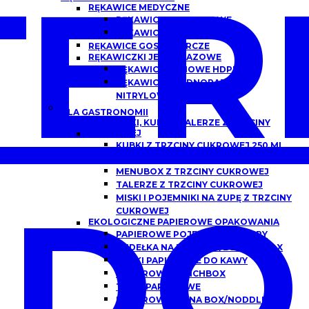
ER
RĘKAWICE MEDYCZNE
RĘKAWICZKI NITRYLOWE
RĘKAWICZKI LATEKSOWE
RĘKAWICE GOSPODARCZE
RĘKAWICZKI JEDNORAZOWE
RĘKAWICE FOLIOWE HDPE
RĘKAWICZKI JEDNORAZOWE
NITRYLOWE
DLA GASTRONOMII
POJEMNIKI, KUBKI I TALERZE Z TRZCINY
CUKROWEJ
KUBKI Z TRZCINY CUKROWEJ 250 ML,
300 ML
MENUBOX Z TRZCINY CUKROWEJ
TALERZE Z TRZCINY CUKROWEJ
DO
MISKI I POJEMNIKI NA ZUPĘ Z TRZCINY
CUKROWEJ
EKOLOGICZNE PAPIEROWE OPAKOWANIA
PAPIEROWE POJEMNIKI DO ZUPY
PUDEŁKA NA BURGERY/BURGER BOX
KUBKI PAPIEROWE DO KAWY
PAPIEROWE LUNCHBOX
TACKI PAPIEROWE
PAPIEROWE CHINA BOX/NODDLEBOX