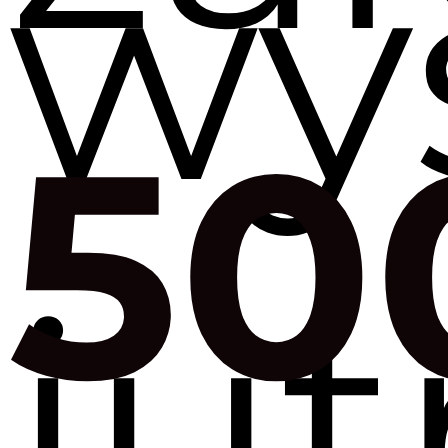
wy
50
jut