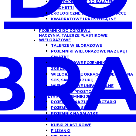
MISKI PAPIEROWE DO SAŁATEK,
SPAGHETTI
EKOLOGICZNE DREWNIANE SZTUĆCE
KWADRATOWE I PROSTOKĄTNE
OPAKOWANIA PAPIEROWE Z OKNEM
POJEMNIKI DO ZGRZEWU
NACZYNIA, TALERZE PLASTIKOWE
BRA
WIELORAZOWE
TALERZE WIELORAZOWE
POJEMNIKI WIELORAZOWE NA ZUPĘ I
SAŁATKĘ
WIELORAZOWE POJEMNIKI DO
ZGRZEWU
WIELORAZOWE OKRĄGŁE POJEMNIKI NA
SOS, SAŁATKĘ I ZUPĘ
WIELORAZOWE UNIWERSALNE
POJEMNIKI PROSTOKĄTNE
NACZYNIA I POJEMNIKI JEDNORAZOWE
POJEMNIKI NA ZUPĘ, FLACZARKI
POJEMNIKI NA SOS
POJEMNIK NA SAŁATKĘ
POJEMNIKI DO DAŃ GOTOWYCH
KUBKI PLASTIKOWE
FILIŻANKI