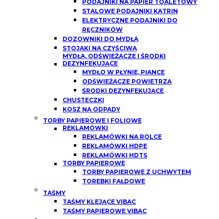
PODAJNIKI NA PAPIER TOALETOWY
STALOWE PODAJNIKI KATRIN
ELEKTRYCZNE PODAJNIKI DO
RĘCZNIKÓW
DOZOWNIKI DO MYDŁA
STOJAKI NA CZYŚCIWA
MYDŁA, ODŚWIEŻACZE I ŚRODKI
DEZYNFEKUJĄCE
MYDŁO W PŁYNIE, PIANCE
ODŚWIEŻACZE POWIETRZA
ŚRODKI DEZYNFEKUJĄCE
CHUSTECZKI
KOSZ NA ODPADY
TORBY PAPIEROWE I FOLIOWE
REKLAMÓWKI
REKLAMÓWKI NA ROLCE
REKLAMÓWKI HDPE
REKLAMÓWKI HDTS
TORBY PAPIEROWE
TORBY PAPIEROWE Z UCHWYTEM
TOREBKI FAŁDOWE
TAŚMY
TAŚMY KLEJĄCE VIBAC
TAŚMY PAPIEROWE VIBAC