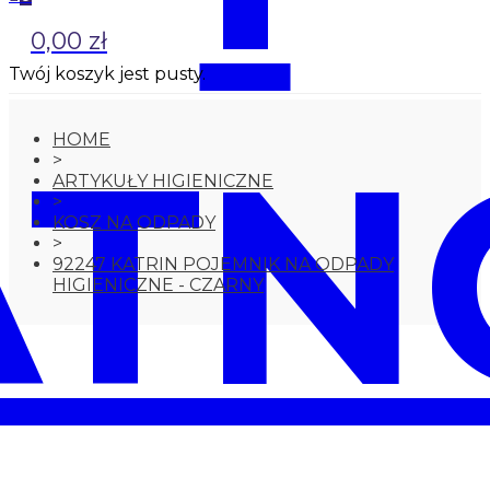
0,00 zł
Twój koszyk jest pusty.
ATN
HOME
>
ARTYKUŁY HIGIENICZNE
>
KOSZ NA ODPADY
>
92247 KATRIN POJEMNIK NA ODPADY
HIGIENICZNE - CZARNY