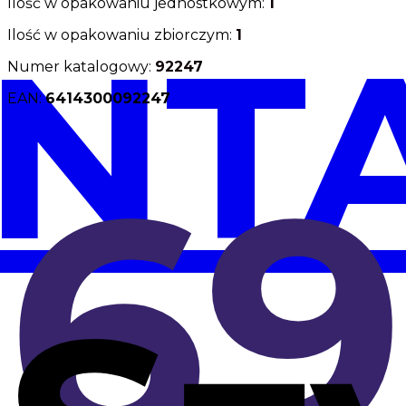
Ilość w opakowaniu jednostkowym:
1
NT
Ilość w opakowaniu zbiorczym:
1
Numer katalogowy:
92247
EAN:
6414300092247
Więcej
69