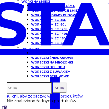
ST
WORKI NA ŚMIECI
WORKI NA ŚMIECI Z TAŚMĄ
WORKI DO SEGREGACJI ŚMIECI
WORKI NA ODPADY BUDOWLANE
WORKI NA ŚMIECI 35L
WORKI NA ŚMIECI 60L
WORKI NA ŚMIECI 120L
WORKI NA ŚMIECI 140L
WORKI NA ŚMIECI 160L
WORKI NA ŚMIECI 240L
WORECZKI
WORECZKI HDPE
WORECZKI ŚNIADANIOWE
WORECZKI NA MROŻONKI
I
WORECZKI DO LODU
WORECZKI Z SUWAKIEM
WORECZKI STRUNOWE
Szukaj
Kliknij, aby zobaczyć więcej produktów.
Nie znaleziono żadnych produktów.
0