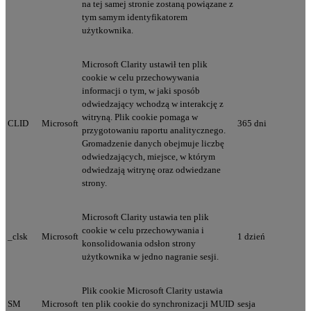
na tej samej stronie zostaną powiązane z
tym samym identyfikatorem
użytkownika.
Microsoft Clarity ustawił ten plik
cookie w celu przechowywania
informacji o tym, w jaki sposób
odwiedzający wchodzą w interakcję z
witryną. Plik cookie pomaga w
CLID
Microsoft
365 dni
przygotowaniu raportu analitycznego.
Gromadzenie danych obejmuje liczbę
odwiedzających, miejsce, w którym
odwiedzają witrynę oraz odwiedzane
strony.
Microsoft Clarity ustawia ten plik
cookie w celu przechowywania i
_clsk
Microsoft
1 dzień
konsolidowania odsłon strony
użytkownika w jedno nagranie sesji.
Plik cookie Microsoft Clarity ustawia
SM
Microsoft
ten plik cookie do synchronizacji MUID
sesja