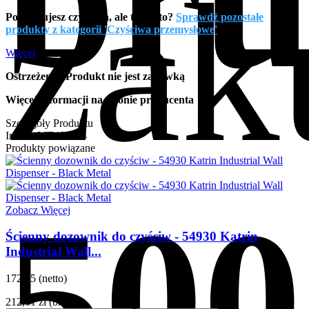
zak
Potrzebujesz czyściwa, ale to nie to?
Sprawdź pozostałe
produkty z kategorii 'Czyściwa przemysłowe'
!
Więcej
Ostrzeżenie: Produkt nie jest zabawką
Więcej informacji na stronie producenta
Szczegóły Produktu
Indeks
MT464224
Produkty powiązane
500
Zobacz Więcej
Ścienny dozownik do czyściw - 54930 Katrin
Industrial Wall...
172,85 (netto)
212,61 zł
(brutto)