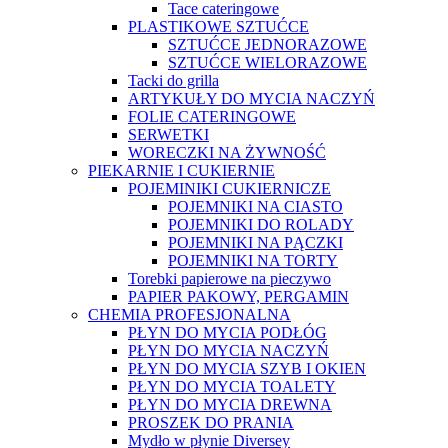
Tace cateringowe
PLASTIKOWE SZTUĆCE
SZTUĆCE JEDNORAZOWE
SZTUĆCE WIELORAZOWE
Tacki do grilla
ARTYKUŁY DO MYCIA NACZYŃ
FOLIE CATERINGOWE
SERWETKI
WORECZKI NA ŻYWNOŚĆ
PIEKARNIE I CUKIERNIE
POJEMINIKI CUKIERNICZE
POJEMNIKI NA CIASTO
POJEMNIKI DO ROLADY
POJEMNIKI NA PĄCZKI
POJEMNIKI NA TORTY
Torebki papierowe na pieczywo
PAPIER PAKOWY, PERGAMIN
CHEMIA PROFESJONALNA
PŁYN DO MYCIA PODŁÓG
PŁYN DO MYCIA NACZYŃ
PŁYN DO MYCIA SZYB I OKIEN
PŁYN DO MYCIA TOALETY
PŁYN DO MYCIA DREWNA
PROSZEK DO PRANIA
Mydło w płynie Diversey