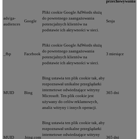
przechowywania
Pliki cookie Google AdWords służą
ads/ga-
do powrotnego zaangażowania
Google
Sesja
audiences
potencjalnych klientów na
podstawie ich aktywności w sieci.
Pliki cookie Google AdWords służą
do powrotnego zaangażowania
_fbp
Facebook
3 miesiące
potencjalnych klientów na
podstawie ich aktywności w sieci.
Bing ustawia ten plik cookie tak, aby
rozpoznawał unikalne przeglądarki
internetowe odwiedzające witryny
MUID
Bing
365 dni
Microsoft. Ten plik cookie jest
używany do celów reklamowych,
analiz witryny i innych operacji.
Bing ustawia ten plik cookie tak, aby
rozpoznawał unikalne przeglądarki
internetowe odwiedzające witryny
MUID
.bing.com
365 dni