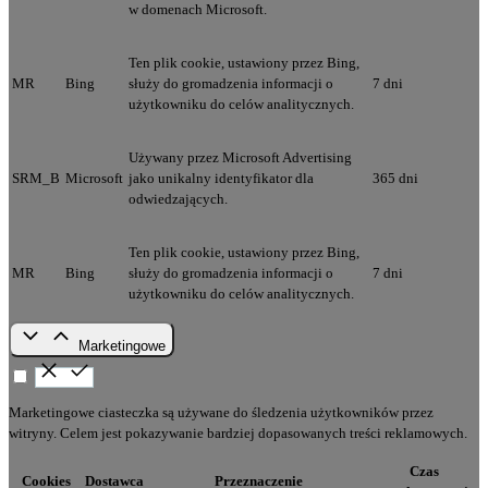
w domenach Microsoft.
Ten plik cookie, ustawiony przez Bing,
MR
Bing
służy do gromadzenia informacji o
7 dni
użytkowniku do celów analitycznych.
Używany przez Microsoft Advertising
SRM_B
Microsoft
jako unikalny identyfikator dla
365 dni
odwiedzających.
Ten plik cookie, ustawiony przez Bing,
MR
Bing
służy do gromadzenia informacji o
7 dni
użytkowniku do celów analitycznych.
Marketingowe
Marketingowe ciasteczka są używane do śledzenia użytkowników przez
witryny. Celem jest pokazywanie bardziej dopasowanych treści reklamowych.
Czas
Cookies
Dostawca
Przeznaczenie