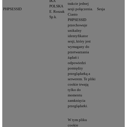
IKA
trakcie jednej
POLSKA
PHPSESSID
sesji połączenia.
Sesja
E. Roszak
Ciasto
Sp.k.
PHPSESSID
przechowuje
unikalny
identyfikator
sesji, który jest
wymagany do
przetwarzania
żądań i
odpowiedzi
pomiędzy
przeglądarką a
serwerem. Te pliki
cookie trwają
tylko do
momentu
zamknięcia
przeglądarki.
W tym pliku
cookie