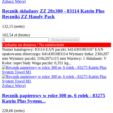
Zobacz Więcej
Ręcznik składany ZZ 20x300 - 83114 Katrin Plus
Ręczniki ZZ Handy Pack
132,15 (netto)
162,54 zł
(brutto)
Dodaj do koszyka
Czekamy na dostawę / Na zamówienie
Numer katalogowy: 83114 EAN paczki: 6414301083107 EAN
opakowania zbiorczego: 6414301083114 Wymiary listka: 230x207
mm Wymiary paczki: 110x207x115 mm Warstwy: 1 Składanie: V
Kolor: super biały Waga paczki: 0,351 kg...
Zobacz Więcej
Ręcznik papierowy w rolce 300 m, 6 rolek - 83275
Katrin Plus System...
228,66 (netto)