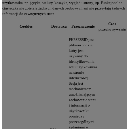
użytkownika, np. języka, waluty, koszyka, wyglądu strony, itp. Funkcjonalne
ciasteczka nie zbierają żadnych danych osobowych ani nie przesyłają żadnych
informacji do zewnętrznych stron.
Czas
Cookies
Dostawca
Przeznaczenie
przechowywania
PHPSESSID jest
plikiem cookie,
który jest
używany do
identyfikowania
sesji użytkownika
na stronie
internetowej.
Sesja jest
mechanizmem
umożliwiającym
zachowanie stanu
i informacji o
użytkowniku
pomiędzy
poszczególnymi
żądaniami w