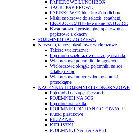
PAPIEROWE LUNCHBOX
TACKI PAPIEROWE
PAPIEROWE China box/Noddlebox
Miski papierowe do sałatek, spaghetti
EKOLOGICZNE drewniane SZTUĆCE
Kwadratowe i prostokątne opakowania
papierowe z oknem
POJEMNIKI DO ZGRZEWU
Naczynia, talerze plastikowe wielorazowe
Talerze wielorazowe
Pojemniki wielorazowe na zupę i sałatkę
Wielorazowe pojemniki do zgrzewu
Wielorazowe okrągłe pojemniki na sos,
sałatkę i zupę
Wielorazowe uniwersalne pojemniki
prostokątne
NACZYNIA I POJEMNIKI JEDNORAZOWE
Pojemniki na zupę, flaczarki
POJEMNIKI NA SOS
Pojemnik na sałatkę
POJEMNIKI DO DAŃ GOTOWYCH
Kubki plastikowe
FILIŻANKI
KIELISZKI
POJEMNIKI NA KANAPKI