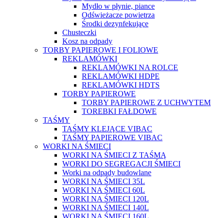
Mydło w płynie, piance
Odświeżacze powietrza
Środki dezynfekujące
Chusteczki
Kosz na odpady
TORBY PAPIEROWE I FOLIOWE
REKLAMÓWKI
REKLAMÓWKI NA ROLCE
REKLAMÓWKI HDPE
REKLAMÓWKI HDTS
TORBY PAPIEROWE
TORBY PAPIEROWE Z UCHWYTEM
TOREBKI FAŁDOWE
TAŚMY
TAŚMY KLEJĄCE VIBAC
TAŚMY PAPIEROWE VIBAC
WORKI NA ŚMIECI
WORKI NA ŚMIECI Z TAŚMĄ
WORKI DO SEGREGACJI ŚMIECI
Worki na odpady budowlane
WORKI NA ŚMIECI 35L
WORKI NA ŚMIECI 60L
WORKI NA ŚMIECI 120L
WORKI NA ŚMIECI 140L
WORKI NA ŚMIECI 160L