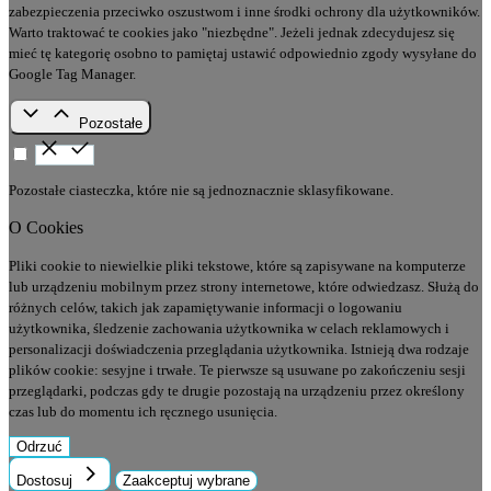
zabezpieczenia przeciwko oszustwom i inne środki ochrony dla użytkowników.
Warto traktować te cookies jako "niezbędne". Jeżeli jednak zdecydujesz się
mieć tę kategorię osobno to pamiętaj ustawić odpowiednio zgody wysyłane do
Google Tag Manager.
Pozostałe
Pozostałe ciasteczka, które nie są jednoznacznie sklasyfikowane.
O Cookies
Pliki cookie to niewielkie pliki tekstowe, które są zapisywane na komputerze
lub urządzeniu mobilnym przez strony internetowe, które odwiedzasz. Służą do
różnych celów, takich jak zapamiętywanie informacji o logowaniu
użytkownika, śledzenie zachowania użytkownika w celach reklamowych i
personalizacji doświadczenia przeglądania użytkownika. Istnieją dwa rodzaje
plików cookie: sesyjne i trwałe. Te pierwsze są usuwane po zakończeniu sesji
przeglądarki, podczas gdy te drugie pozostają na urządzeniu przez określony
czas lub do momentu ich ręcznego usunięcia.
Odrzuć
Dostosuj
Zaakceptuj wybrane