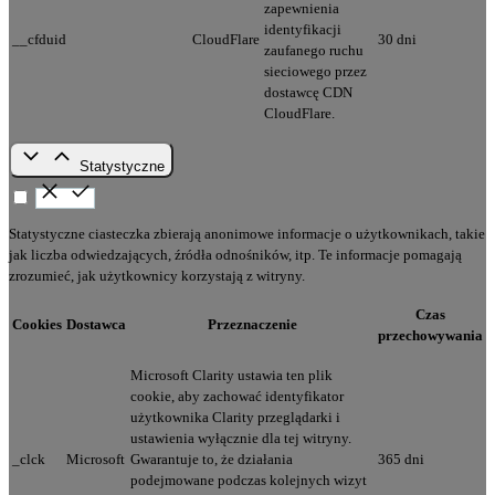
zapewnienia
identyfikacji
__cfduid
CloudFlare
30 dni
zaufanego ruchu
sieciowego przez
dostawcę CDN
CloudFlare.
Statystyczne
Statystyczne ciasteczka zbierają anonimowe informacje o użytkownikach, takie
jak liczba odwiedzających, źródła odnośników, itp. Te informacje pomagają
zrozumieć, jak użytkownicy korzystają z witryny.
Czas
Cookies
Dostawca
Przeznaczenie
przechowywania
Microsoft Clarity ustawia ten plik
cookie, aby zachować identyfikator
użytkownika Clarity przeglądarki i
ustawienia wyłącznie dla tej witryny.
_clck
Microsoft
Gwarantuje to, że działania
365 dni
podejmowane podczas kolejnych wizyt