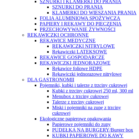
SZNURKI I KLAMERKI DO PRANIA
SZNURKI DO PRANIA
KLAMERKI DO WIESZANIA PRANIA
FOLIA ALUMINIOWA SPOŻYWCZA
PAPIERY I RĘKAWY DO PIECZENIA
PRZECHOWYWANIE ŻYWNOŚCI
RĘKAWICZKI OCHRONNE
RĘKAWICE MEDYCZNE
RĘKAWICZKI NITRYLOWE
Rękawiczki LATEKSOWE
RĘKAWICE GOSPODARCZE
RĘKAWICZKI JEDNORAZOWE
Rękawice foliowe HDPE
Rękawiczki jednorazowe nitrylowe
DLA GASTRONOMII
Pojemniki, kubki i talerze z trzciny cukrowej
Kubki z trzciny cukrowej 250 ml, 300 ml
Menubox z trzciny cukrowej
Talerze z trzciny cukrowej
Miski i pojemniki na zupę z trzciny
cukrowej
Ekologiczne papierowe opakowania
Papierowe pojemniki do zupy
PUDEŁKA NA BURGERY/Burger box
KUBKI PAPIEROWE DO KAWY