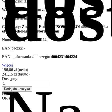
dos
Waga paczki:
3,76 kg
Waga opakowania zbiorczego:
7,59 kg
Gramatura [g/m2]:
3 x 20
Certyfikaty:
Znak EU Ecolabel, ISO9001, ISO14001, Nordycka
etykieta ekologiczna Nordic Swan
Numer katalogowy:
464224
EAN paczki:
-
EAN opakowania zbiorczego:
4004231464224
Więcej
196,06 zł
(netto)
241,15 zł
(brutto)
Dostępny
Dodaj do koszyka
Podziel się
QR kod