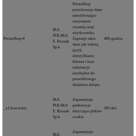
PrestaShop
przechowuje dane
umożliwiające
utrzymanie
otwartej sesji
IKA
użytkownika.
POLSKA
PrestaShop-#
Zapisuje takie
480 godzin
E. Roszak
dane jak walutę,
Sp.k.
język,
identyfikator
klienta i inne
informacje
niezbędne do
prawidłowego
działania sklepu.
IKA
Zapamiętuje
POLSKA
preferencje
_x13eucookie
365 dni
E. Roszak
dotyczące plików
Sp.k.
cookie.
Zapamiętuje
IKA