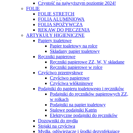
Czystość na najwyższym poziomie 2024!
FOLIE
FOLIE STRETCH
FOLIA ALUMINIOWA
FOLIA SPOŻYWCZA
RĘKAW DO PIECZENIA
ARTYKUŁY HIGIENICZNE
Papiery toaletowe
Papier toaletowy na rolce
Składany papier toaletowy
Ręczniki papierowe
Ręczniki papierowe ZZ, W, V składane
Ręczniki papierowe w rolce
Czyściwo przemysłowe
Czyściwo papierowe
Czyściwa włókninowe
Podajniki do papieru toaletowego i ręczników
Podajniki do ręczników papierowych ZZ,
w rolkach
Podajniki na papier toaletowy
Stalowe podajniki Katrin
Elektryczne podajniki do ręczników
Dozowniki do mydła
Stojaki na czyściwa
Mydła, odświeżacze i środki dezynfekujące