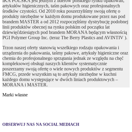
IKA POLSKA jest jednym z liderów polskiego rynku opakowań,
artykułów higienicznych, taśm pakowych oraz profesjonalnych
środków czystości. Od 2010 roku poszerzyliśmy swoją ofertę o
produkty niezbędne w każdym domu produkowane przez nas pod
brandem MASTER a od 2012 rozpoczęliśmy dystrybucję podobnej
linii produktów obecnej na rynku polskim od początku lat
dziewięćdziesiątych pod brandem MORANA będącym własnością
PGI Polymer Group Inc. (teraz The Berry Plastics and AVINTIV ).
Trzon naszej oferty stanowią wszelkiego rodzaju opakowania i
urządzenia do pakowania, taśmy pakowe, artykuły higieniczne oraz
chemia do profesjonalnego sprzątania jednak ze względu na chęć
kompleksowej obsługi naszych klientów systematycznie
poszerzamy swoją ofertę o wiele nowych produktów z segmentu
FMCG, przede wszystkim są to artykuły niezbędne w kuchni
każdego domu występujące w dwóch liniach produktowych –
MORANA i MASTER.
Marki własne
OBSERWUJ NAS NA SOCIAL MEDIACH