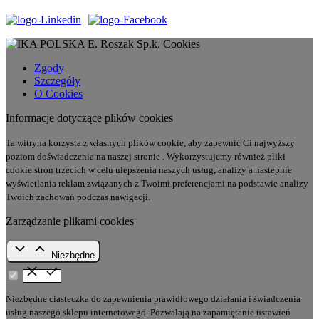
Cookies
Zgody
Szczegóły
O Cookies
Informacje dotyczące plików cookies
Ta witryna korzysta z własnych plików cookie, aby zapewnić Ci najwyższy
poziom doświadczenia na naszej stronie . Wykorzystujemy również pliki
cookie stron trzecich w celu ulepszenia naszych usług, analizy a nastepnie
wyświetlania reklam związanych z Twoimi preferencjami na podstawie analizy
Twoich zachowań podczas nawigacji.
Zarządzanie plikami cookies
Niezbędne
Niezbędne ciasteczka do zapewnienia prawidłowego działania i świadczenia
usług naszego sklepu internetowego. Pozwalają na zapamiętanie ustawień