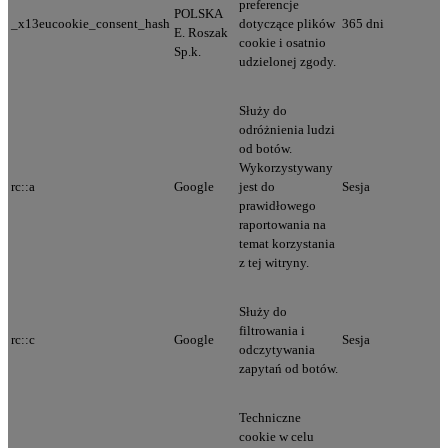
preferencje
POLSKA
_x13eucookie_consent_hash
dotyczące plików
365 dni
E. Roszak
cookie i osatnio
Sp.k.
udzielonej zgody.
Służy do
odróżnienia ludzi
od botów.
Wykorzystywany
rc::a
Google
jest do
Sesja
prawidłowego
raportowania na
temat korzystania
z tej witryny.
Służy do
filtrowania i
rc::c
Google
Sesja
odczytywania
zapytań od botów.
Techniczne
cookie w celu