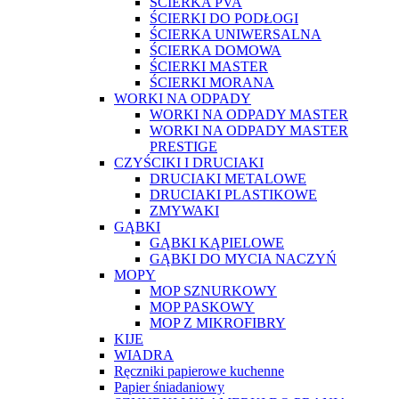
ŚCIERKA PVA
ŚCIERKI DO PODŁOGI
ŚCIERKA UNIWERSALNA
ŚCIERKA DOMOWA
ŚCIERKI MASTER
ŚCIERKI MORANA
WORKI NA ODPADY
WORKI NA ODPADY MASTER
WORKI NA ODPADY MASTER
PRESTIGE
CZYŚCIKI I DRUCIAKI
DRUCIAKI METALOWE
DRUCIAKI PLASTIKOWE
ZMYWAKI
GĄBKI
GĄBKI KĄPIELOWE
GĄBKI DO MYCIA NACZYŃ
MOPY
MOP SZNURKOWY
MOP PASKOWY
MOP Z MIKROFIBRY
KIJE
WIADRA
Ręczniki papierowe kuchenne
Papier śniadaniowy