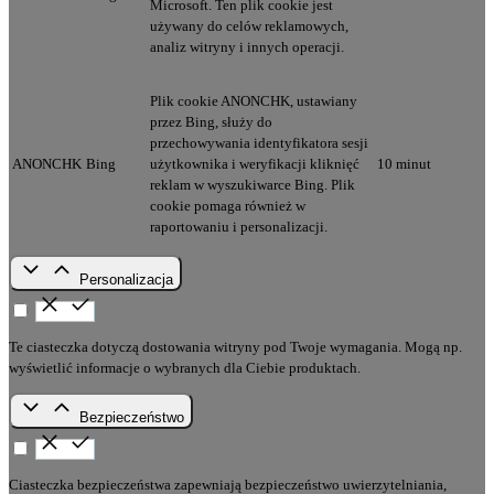
Microsoft. Ten plik cookie jest
używany do celów reklamowych,
analiz witryny i innych operacji.
Plik cookie ANONCHK, ustawiany
przez Bing, służy do
przechowywania identyfikatora sesji
ANONCHK
Bing
użytkownika i weryfikacji kliknięć
10 minut
reklam w wyszukiwarce Bing. Plik
cookie pomaga również w
raportowaniu i personalizacji.
Personalizacja
Te ciasteczka dotyczą dostowania witryny pod Twoje wymagania. Mogą np.
wyświetlić informacje o wybranych dla Ciebie produktach.
Bezpieczeństwo
Ciasteczka bezpieczeństwa zapewniają bezpieczeństwo uwierzytelniania,