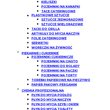
KIELISZKI
POJEMNIKI NA KANAPKI
TACE CATERINGOWE
PLASTIKOWE SZTUĆCE
SZTUĆCE JEDNORAZOWE
SZTUĆCE WIELORAZOWE
TACKI DO GRILLA
ARTYKUŁY DO MYCIA NACZYŃ
FOLIE CATERINGOWE
SERWETKI
WORECZKI NA ŻYWNOŚĆ
PIEKARNIE I CUKIERNIE
POJEMINIKI CUKIERNICZE
POJEMNIKI NA CIASTO
POJEMNIKI DO ROLADY
POJEMNIKI NA PĄCZKI
POJEMNIKI NA TORTY
TOREBKI PAPIEROWE NA PIECZYWO
PAPIER PAKOWY, PERGAMIN
CHEMIA PROFESJONALNA
PŁYN DO MYCIA PODŁÓG
PŁYN DO MYCIA NACZYŃ
PŁYN DO MYCIA SZYB I OKIEN
PŁYN DO MYCIA TOALETY