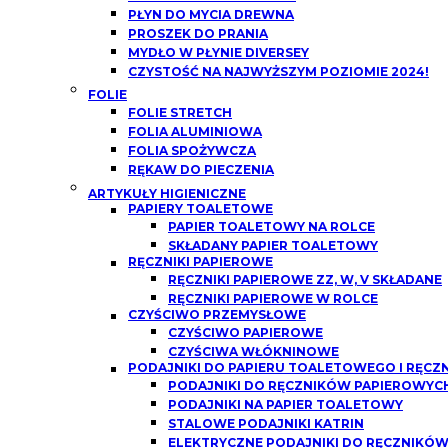
PŁYN DO MYCIA DREWNA
PROSZEK DO PRANIA
MYDŁO W PŁYNIE DIVERSEY
CZYSTOŚĆ NA NAJWYŻSZYM POZIOMIE 2024!
FOLIE
FOLIE STRETCH
FOLIA ALUMINIOWA
FOLIA SPOŻYWCZA
RĘKAW DO PIECZENIA
ARTYKUŁY HIGIENICZNE
PAPIERY TOALETOWE
PAPIER TOALETOWY NA ROLCE
SKŁADANY PAPIER TOALETOWY
RĘCZNIKI PAPIEROWE
RĘCZNIKI PAPIEROWE ZZ, W, V SKŁADANE
RĘCZNIKI PAPIEROWE W ROLCE
CZYŚCIWO PRZEMYSŁOWE
CZYŚCIWO PAPIEROWE
CZYŚCIWA WŁÓKNINOWE
PODAJNIKI DO PAPIERU TOALETOWEGO I RĘCZ
PODAJNIKI DO RĘCZNIKÓW PAPIEROWYCH
PODAJNIKI NA PAPIER TOALETOWY
STALOWE PODAJNIKI KATRIN
ELEKTRYCZNE PODAJNIKI DO RĘCZNIKÓ