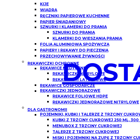
KIJE
WIADRA
RĘCZNIKI PAPIEROWE KUCHENNE
PAPIER ŚNIADANIOWY
SZNURKI I KLAMERKI DO PRANIA
SZNURKI DO PRANIA
KLAMERKI DO WIESZANIA PRANIA
FOLIA ALUMINIOWA SPOŻYWCZA
PAPIERY I RĘKAWY DO PIECZENIA
PRZECHOWYWANIE ŻYWNOŚCI
DOST
RĘKAWICZKI OCHRONNE
RĘKAWICE MEDYCZNE
RĘKAWICZKI NITRYLOWE
RĘKAWICZKI LATEKSOWE
RĘKAWICE GOSPODARCZE
RĘKAWICZKI JEDNORAZOWE
RĘKAWICE FOLIOWE HDPE
RĘKAWICZKI JEDNORAZOWE NITRYLOWE
DLA GASTRONOMII
POJEMNIKI, KUBKI I TALERZE Z TRZCINY CUKR
KUBKI Z TRZCINY CUKROWEJ 250 ML, 300
MENUBOX Z TRZCINY CUKROWEJ
TALERZE Z TRZCINY CUKROWEJ
MISKI I POJEMNIKI NA ZUPĘ Z TRZCINY 