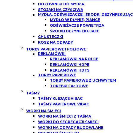
DOZOWNIKI DO MYDŁA
STOJAKI NA CZYŚCIWA
MYDŁA, ODŚWIEŻACZE I ŚRODKI DEZYNFEKUJĄC
MYDŁO W PŁYNIE, PIANCE
ODŚWIEŻACZE POWIETRZA
ŚRODKI DEZYNFEKUJĄCE
CHUSTECZKI
KOSZ NA ODPADY
TORBY PAPIEROWE I FOLIOWE
REKLAMÓWKI
REKLAMÓWKI NA ROLCE
REKLAMÓWKI HDPE
REKLAMÓWKI HDTS
TORBY PAPIEROWE
TORBY PAPIEROWE Z UCHWYTEM
TOREBKI FAŁDOWE
TAŚMY
TAŚMY KLEJĄCE VIBAC
TAŚMY PAPIEROWE VIBAC
WORKI NA ŚMIECI
WORKI NA ŚMIECI Z TAŚMĄ
WORKI DO SEGREGACJI ŚMIECI
WORKI NA ODPADY BUDOWLANE