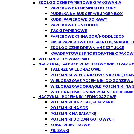
EKOLOGICZNE PAPIEROWE OPAKOWANIA
PAPIEROWE POJEMNIKI DO ZUPY
PUDEŁKA NA BURGERY/BURGER BOX
KUBKI PAPIEROWE DO KAWY
PAPIEROWE LUNCHBOX
TACKI PAPIEROWE
PAPIEROWE CHINA BOX/NODDLEBOX
MISKI PAPIEROWE DO SAŁATEK, SPAGHETT
EKOLOGICZNE DREWNIANE SZTUĆCE
KWADRATOWE I PROSTOKĄTNE OPAKOWA
POJEMNIKI DO ZGRZEWU
NACZYNIA, TALERZE PLASTIKOWE WIELORAZO
TALERZE WIELORAZOWE
POJEMNIKI WIELORAZOWE NA ZUPĘ I SAŁ
WIELORAZOWE POJEMNIKI DO ZGRZEWU
WIELORAZOWE OKRĄGŁE POJEMNIKI NA SO
WIELORAZOWE UNIWERSALNE POJEMNIK
NACZYNIA I POJEMNIKI JEDNORAZOWE
POJEMNIKI NA ZUPĘ, FLACZARKI
POJEMNIKI NA SOS
POJEMNIK NA SAŁATKĘ
POJEMNIKI DO DAŃ GOTOWYCH
KUBKI PLASTIKOWE
FILIŻANKI