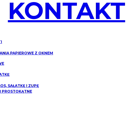
KONTAKT
I
NIA PAPIEROWE Z OKNEM
WE
ATKĘ
S, SAŁATKĘ I ZUPĘ
I PROSTOKĄTNE