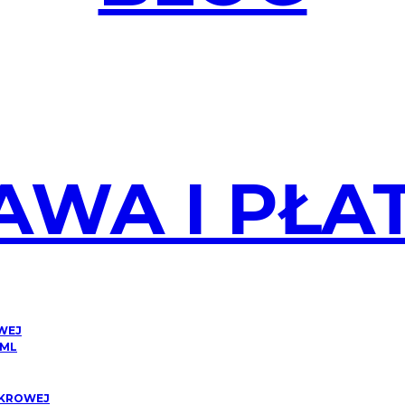
AWA I PŁA
OWEJ
 ML
CUKROWEJ