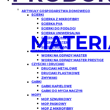
ARTYKUŁY GOSPODARSTWA DOMOWEGO
ŚCIERKI
ŚCIERKA Z MIKROFIBRY
ŚCIERKA PVA
ŚCIERKI DO PODŁOGI
MATERI
ŚCIERKA UNIWERSALNA
ŚCIERKA DOMOWA
ŚCIERKI MASTER
ŚCIERKI MORANA
WORKI NA ODPADY
WORKI NA ODPADY MASTER
WORKI NA ODPADY MASTER PRESTIGE
CZYŚCIKI I DRUCIAKI
DRUCIAKI METALOWE
DRUCIAKI PLASTIKOWE
ZMYWAKI
GĄBKI
GĄBKI KĄPIELOWE
GĄBKI DO MYCIA NACZYŃ
MOPY
MOP SZNURKOWY
MOP PASKOWY
MOP Z MIKROFIBRY