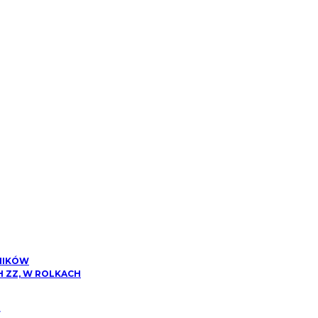
NIKÓW
 ZZ, W ROLKACH
W