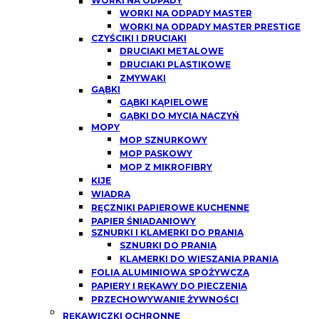
WORKI NA ODPADY
WORKI NA ODPADY MASTER
WORKI NA ODPADY MASTER PRESTIGE
CZYŚCIKI I DRUCIAKI
DRUCIAKI METALOWE
DRUCIAKI PLASTIKOWE
ZMYWAKI
GĄBKI
GĄBKI KĄPIELOWE
GĄBKI DO MYCIA NACZYŃ
MOPY
MOP SZNURKOWY
MOP PASKOWY
MOP Z MIKROFIBRY
KIJE
WIADRA
RĘCZNIKI PAPIEROWE KUCHENNE
PAPIER ŚNIADANIOWY
SZNURKI I KLAMERKI DO PRANIA
SZNURKI DO PRANIA
KLAMERKI DO WIESZANIA PRANIA
FOLIA ALUMINIOWA SPOŻYWCZA
PAPIERY I RĘKAWY DO PIECZENIA
PRZECHOWYWANIE ŻYWNOŚCI
RĘKAWICZKI OCHRONNE