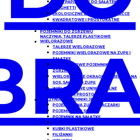
MISKI PAPIEROWE DO SAŁATEK,
SPAGHETTI
EKOLOGICZNE DREWNIANE SZTUĆCE
KWADRATOWE I PROSTOKĄTNE
OPAKOWANIA PAPIEROWE Z OKNEM
POJEMNIKI DO ZGRZEWU
NACZYNIA, TALERZE PLASTIKOWE
BRA
WIELORAZOWE
TALERZE WIELORAZOWE
POJEMNIKI WIELORAZOWE NA ZUPĘ I
SAŁATKĘ
WIELORAZOWE POJEMNIKI DO
ZGRZEWU
WIELORAZOWE OKRĄGŁE POJEMNIKI NA
SOS, SAŁATKĘ I ZUPĘ
WIELORAZOWE UNIWERSALNE
POJEMNIKI PROSTOKĄTNE
NACZYNIA I POJEMNIKI JEDNORAZOWE
POJEMNIKI NA ZUPĘ, FLACZARKI
POJEMNIKI NA SOS
POJEMNIK NA SAŁATKĘ
POJEMNIKI DO DAŃ GOTOWYCH
KUBKI PLASTIKOWE
FILIŻANKI