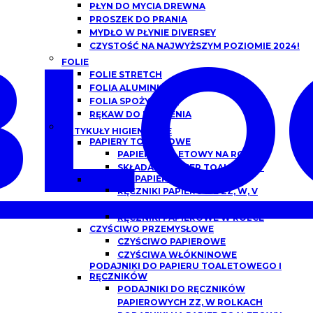
PŁYN DO MYCIA DREWNA
PROSZEK DO PRANIA
BLO
MYDŁO W PŁYNIE DIVERSEY
CZYSTOŚĆ NA NAJWYŻSZYM POZIOMIE 2024!
FOLIE
FOLIE STRETCH
FOLIA ALUMINIOWA
FOLIA SPOŻYWCZA
RĘKAW DO PIECZENIA
ARTYKUŁY HIGIENICZNE
PAPIERY TOALETOWE
PAPIER TOALETOWY NA ROLCE
SKŁADANY PAPIER TOALETOWY
RĘCZNIKI PAPIEROWE
RĘCZNIKI PAPIEROWE ZZ, W, V
SKŁADANE
RĘCZNIKI PAPIEROWE W ROLCE
CZYŚCIWO PRZEMYSŁOWE
CZYŚCIWO PAPIEROWE
CZYŚCIWA WŁÓKNINOWE
PODAJNIKI DO PAPIERU TOALETOWEGO I
RĘCZNIKÓW
PODAJNIKI DO RĘCZNIKÓW
PAPIEROWYCH ZZ, W ROLKACH