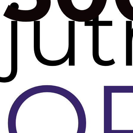
jut
O