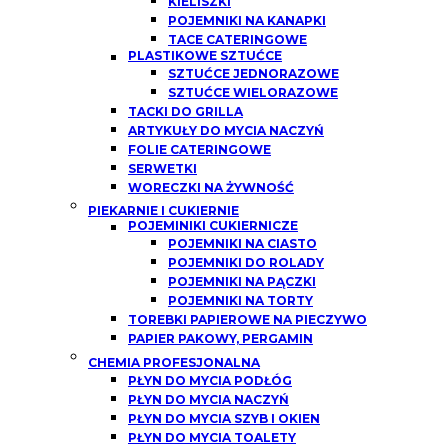
KIELISZKI
POJEMNIKI NA KANAPKI
TACE CATERINGOWE
PLASTIKOWE SZTUĆCE
SZTUĆCE JEDNORAZOWE
SZTUĆCE WIELORAZOWE
TACKI DO GRILLA
ARTYKUŁY DO MYCIA NACZYŃ
FOLIE CATERINGOWE
SERWETKI
WORECZKI NA ŻYWNOŚĆ
PIEKARNIE I CUKIERNIE
POJEMINIKI CUKIERNICZE
POJEMNIKI NA CIASTO
POJEMNIKI DO ROLADY
POJEMNIKI NA PĄCZKI
POJEMNIKI NA TORTY
TOREBKI PAPIEROWE NA PIECZYWO
PAPIER PAKOWY, PERGAMIN
CHEMIA PROFESJONALNA
PŁYN DO MYCIA PODŁÓG
PŁYN DO MYCIA NACZYŃ
PŁYN DO MYCIA SZYB I OKIEN
PŁYN DO MYCIA TOALETY