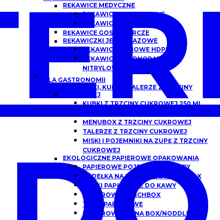
ER
RĘKAWICE MEDYCZNE
RĘKAWICZKI NITRYLOWE
RĘKAWICZKI LATEKSOWE
RĘKAWICE GOSPODARCZE
RĘKAWICZKI JEDNORAZOWE
RĘKAWICE FOLIOWE HDPE
RĘKAWICZKI JEDNORAZOWE
NITRYLOWE
DLA GASTRONOMII
POJEMNIKI, KUBKI I TALERZE Z TRZCINY
CUKROWEJ
KUBKI Z TRZCINY CUKROWEJ 250 ML,
300 ML
MENUBOX Z TRZCINY CUKROWEJ
TALERZE Z TRZCINY CUKROWEJ
DO
MISKI I POJEMNIKI NA ZUPĘ Z TRZCINY
CUKROWEJ
EKOLOGICZNE PAPIEROWE OPAKOWANIA
PAPIEROWE POJEMNIKI DO ZUPY
PUDEŁKA NA BURGERY/BURGER BOX
KUBKI PAPIEROWE DO KAWY
PAPIEROWE LUNCHBOX
TACKI PAPIEROWE
PAPIEROWE CHINA BOX/NODDLEBOX