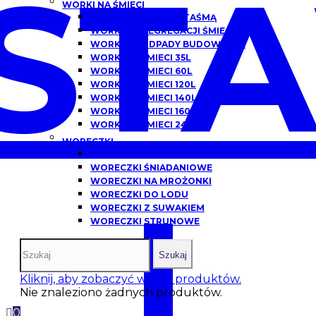
ST
WORKI NA ŚMIECI
WORKI NA ŚMIECI Z TAŚMĄ
WORKI DO SEGREGACJI ŚMIECI
WORKI NA ODPADY BUDOWLANE
WORKI NA ŚMIECI 35L
WORKI NA ŚMIECI 60L
WORKI NA ŚMIECI 120L
WORKI NA ŚMIECI 140L
WORKI NA ŚMIECI 160L
WORKI NA ŚMIECI 240L
WORECZKI
WORECZKI HDPE
WORECZKI ŚNIADANIOWE
WORECZKI NA MROŻONKI
I
WORECZKI DO LODU
WORECZKI Z SUWAKIEM
WORECZKI STRUNOWE
Szukaj
Kliknij, aby zobaczyć więcej produktów.
Nie znaleziono żadnych produktów.
0