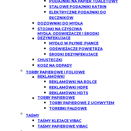
PODAJNIKI NA PAPIER TOALETOWY
STALOWE PODAJNIKI KATRIN
ELEKTRYCZNE PODAJNIKI DO
RĘCZNIKÓW
DOZOWNIKI DO MYDŁA
STOJAKI NA CZYŚCIWA
MYDŁA, ODŚWIEŻACZE I ŚRODKI
DEZYNFEKUJĄCE
MYDŁO W PŁYNIE, PIANCE
ODŚWIEŻACZE POWIETRZA
ŚRODKI DEZYNFEKUJĄCE
CHUSTECZKI
KOSZ NA ODPADY
TORBY PAPIEROWE I FOLIOWE
REKLAMÓWKI
REKLAMÓWKI NA ROLCE
REKLAMÓWKI HDPE
REKLAMÓWKI HDTS
TORBY PAPIEROWE
TORBY PAPIEROWE Z UCHWYTEM
TOREBKI FAŁDOWE
TAŚMY
TAŚMY KLEJĄCE VIBAC
TAŚMY PAPIEROWE VIBAC