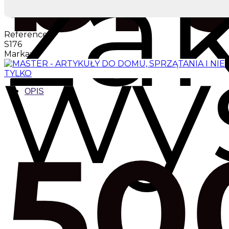
za
wy
Reference:
S176
Marka:
OPIS
50