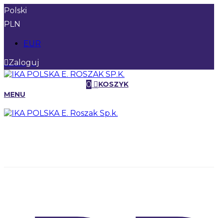
Polski
PLN
EUR
Zaloguj
0
KOSZYK
MENU