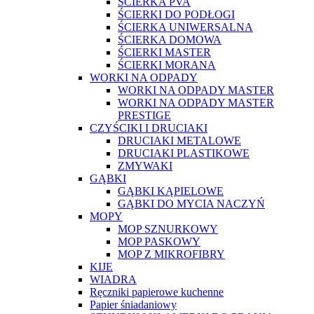
ŚCIERKA PVA
ŚCIERKI DO PODŁOGI
ŚCIERKA UNIWERSALNA
ŚCIERKA DOMOWA
ŚCIERKI MASTER
ŚCIERKI MORANA
WORKI NA ODPADY
WORKI NA ODPADY MASTER
WORKI NA ODPADY MASTER
PRESTIGE
CZYŚCIKI I DRUCIAKI
DRUCIAKI METALOWE
DRUCIAKI PLASTIKOWE
ZMYWAKI
GĄBKI
GĄBKI KĄPIELOWE
GĄBKI DO MYCIA NACZYŃ
MOPY
MOP SZNURKOWY
MOP PASKOWY
MOP Z MIKROFIBRY
KIJE
WIADRA
Ręczniki papierowe kuchenne
Papier śniadaniowy