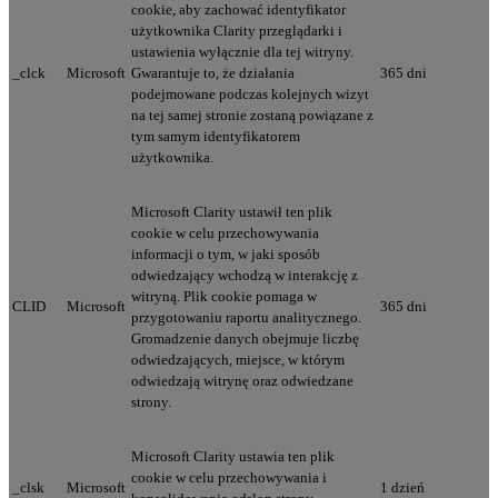
cookie, aby zachować identyfikator
użytkownika Clarity przeglądarki i
ustawienia wyłącznie dla tej witryny.
_clck
Microsoft
Gwarantuje to, że działania
365 dni
podejmowane podczas kolejnych wizyt
na tej samej stronie zostaną powiązane z
tym samym identyfikatorem
użytkownika.
Microsoft Clarity ustawił ten plik
cookie w celu przechowywania
informacji o tym, w jaki sposób
odwiedzający wchodzą w interakcję z
witryną. Plik cookie pomaga w
CLID
Microsoft
365 dni
przygotowaniu raportu analitycznego.
Gromadzenie danych obejmuje liczbę
odwiedzających, miejsce, w którym
odwiedzają witrynę oraz odwiedzane
strony.
Microsoft Clarity ustawia ten plik
cookie w celu przechowywania i
_clsk
Microsoft
1 dzień