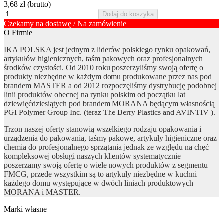
3,68 zł
(brutto)
Dodaj do koszyka
Czekamy na dostawę / Na zamówienie
O Firmie
IKA POLSKA jest jednym z liderów polskiego rynku opakowań,
artykułów higienicznych, taśm pakowych oraz profesjonalnych
środków czystości. Od 2010 roku poszerzyliśmy swoją ofertę o
produkty niezbędne w każdym domu produkowane przez nas pod
brandem MASTER a od 2012 rozpoczęliśmy dystrybucję podobnej
linii produktów obecnej na rynku polskim od początku lat
dziewięćdziesiątych pod brandem MORANA będącym własnością
PGI Polymer Group Inc. (teraz The Berry Plastics and AVINTIV ).
Trzon naszej oferty stanowią wszelkiego rodzaju opakowania i
urządzenia do pakowania, taśmy pakowe, artykuły higieniczne oraz
chemia do profesjonalnego sprzątania jednak ze względu na chęć
kompleksowej obsługi naszych klientów systematycznie
poszerzamy swoją ofertę o wiele nowych produktów z segmentu
FMCG, przede wszystkim są to artykuły niezbędne w kuchni
każdego domu występujące w dwóch liniach produktowych –
MORANA i MASTER.
Marki własne