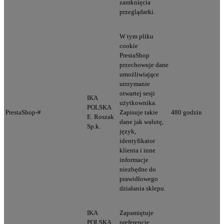
zamknięcia
przeglądarki.
W tym pliku
cookie
PrestaShop
przechowuje dane
umożliwiające
utrzymanie
otwartej sesji
IKA
użytkownika.
POLSKA
PrestaShop-#
Zapisuje takie
480 godzin
E. Roszak
dane jak walutę,
Sp.k.
język,
identyfikator
klienta i inne
informacje
niezbędne do
prawidłowego
działania sklepu.
IKA
Zapamiętuje
POLSKA
preferencje