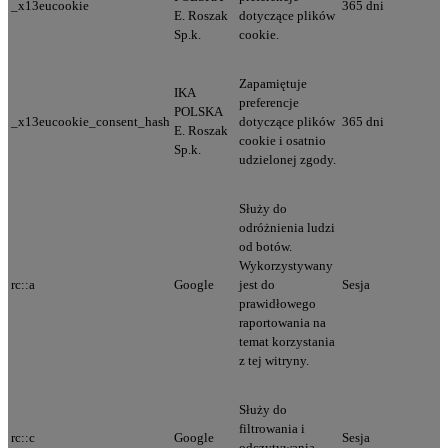
_x13eucookie
365 dni
E. Roszak
dotyczące plików
Sp.k.
cookie.
Zapamiętuje
IKA
preferencje
POLSKA
_x13eucookie_consent_hash
dotyczące plików
365 dni
E. Roszak
cookie i osatnio
Sp.k.
udzielonej zgody.
Służy do
odróżnienia ludzi
od botów.
Wykorzystywany
rc::a
Google
jest do
Sesja
prawidłowego
raportowania na
temat korzystania
z tej witryny.
Służy do
filtrowania i
rc::c
Google
Sesja
odczytywania