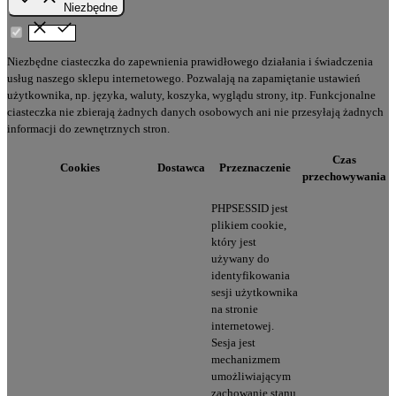
Niezbędne
Niezbędne ciasteczka do zapewnienia prawidłowego działania i świadczenia
usług naszego sklepu internetowego. Pozwalają na zapamiętanie ustawień
użytkownika, np. języka, waluty, koszyka, wyglądu strony, itp. Funkcjonalne
ciasteczka nie zbierają żadnych danych osobowych ani nie przesyłają żadnych
informacji do zewnętrznych stron.
Czas
Cookies
Dostawca
Przeznaczenie
przechowywania
PHPSESSID jest
plikiem cookie,
który jest
używany do
identyfikowania
sesji użytkownika
na stronie
internetowej.
Sesja jest
mechanizmem
umożliwiającym
zachowanie stanu