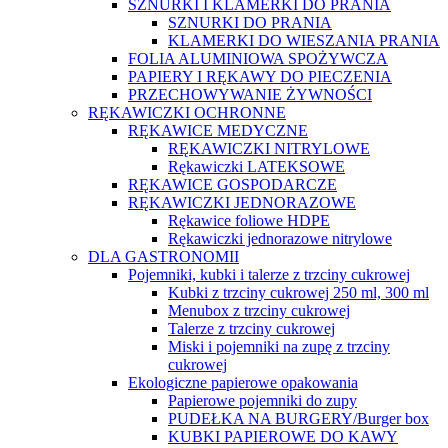
SZNURKI I KLAMERKI DO PRANIA
SZNURKI DO PRANIA
KLAMERKI DO WIESZANIA PRANIA
FOLIA ALUMINIOWA SPOŻYWCZA
PAPIERY I RĘKAWY DO PIECZENIA
PRZECHOWYWANIE ŻYWNOŚCI
RĘKAWICZKI OCHRONNE
RĘKAWICE MEDYCZNE
RĘKAWICZKI NITRYLOWE
Rękawiczki LATEKSOWE
RĘKAWICE GOSPODARCZE
RĘKAWICZKI JEDNORAZOWE
Rękawice foliowe HDPE
Rękawiczki jednorazowe nitrylowe
DLA GASTRONOMII
Pojemniki, kubki i talerze z trzciny cukrowej
Kubki z trzciny cukrowej 250 ml, 300 ml
Menubox z trzciny cukrowej
Talerze z trzciny cukrowej
Miski i pojemniki na zupę z trzciny
cukrowej
Ekologiczne papierowe opakowania
Papierowe pojemniki do zupy
PUDEŁKA NA BURGERY/Burger box
KUBKI PAPIEROWE DO KAWY