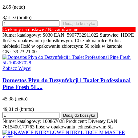
2,85 (netto)
3,51 zł
(brutto)
Dodaj do koszyka
Czekamy na dostawę / Na zamówienie
Numer katalogowy: S030 EAN: 5907732911022 Surowiec: HDPE
Ilość w opakowaniu jednostkowym: 10 sztuk na rolce Kolor:
niebieski Ilość w opakowaniu zbiorczym: 50 rolek w kartonie
CN: 39 23 21 00
Zobacz Więcej
Domestos Płyn do Dezynfekcji i Toalet Professional
Pine Fresh 5L...
45,38 (netto)
49,01 zł
(brutto)
Dodaj do koszyka
Numer katalogowy: 100867028 Producent: Diversey EAN:
7615400179763 Ilość w opakowaniu jednostkowym: 5L