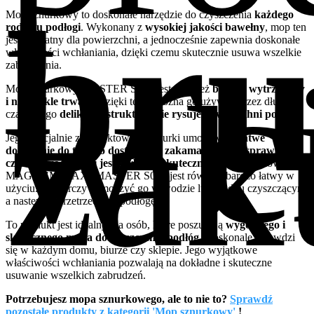
bru
Mop sznurkowy to doskonałe narzędzie do czyszczenia
każdego
rodzaju podłogi
. Wykonany z
wysokiej jakości bawełny
, mop ten
jest delikatny dla powierzchni, a jednocześnie zapewnia doskonałe
w c
właściwości wchłaniania, dzięki czemu skutecznie usuwa wszelkie
zabrudzenia.
zak
Mop sznurkowy MASTER S077 jest również
bardzo wytrzymały
i niezwykle trwały
. Dzięki temu można go używać przez długi
czas, a jego
delikatna struktura nie rysuje powierzchni podłogi
.
Jego specjalnie zaprojektowane sznurki umożliwiają
łatwe
docieranie do trudno dostępnych zakamarków, co sprawia, że ​​
czyszczenie podłogi jest szybkie i skuteczne
. Mop sznurkowy
MAGNUM MAXI MASTER S077 jest również bardzo łatwy w
użyciu. Wystarczy namoczyć go w wodzie lub środku czyszczącym,
a następnie przetrzeć nim podłogę.
To produkt jest idealny dla osób, które poszukują
wygodnego i
skutecznego mopa do czyszczenia podłóg
. Doskonale sprawdzi
się w każdym domu, biurze czy sklepie. Jego wyjątkowe
właściwości wchłaniania pozwalają na dokładne i skuteczne
usuwanie wszelkich zabrudzeń.
Potrzebujesz mopa sznurkowego, ale to nie to?
Sprawdź
pozostałe produkty z kategorii 'Mop sznurkowy'
!