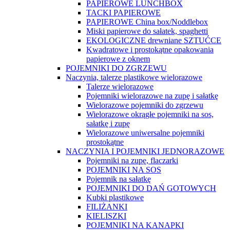
PAPIEROWE LUNCHBOX
TACKI PAPIEROWE
PAPIEROWE China box/Noddlebox
Miski papierowe do sałatek, spaghetti
EKOLOGICZNE drewniane SZTUĆCE
Kwadratowe i prostokątne opakowania
papierowe z oknem
POJEMNIKI DO ZGRZEWU
Naczynia, talerze plastikowe wielorazowe
Talerze wielorazowe
Pojemniki wielorazowe na zupę i sałatkę
Wielorazowe pojemniki do zgrzewu
Wielorazowe okrągłe pojemniki na sos,
sałatkę i zupę
Wielorazowe uniwersalne pojemniki
prostokątne
NACZYNIA I POJEMNIKI JEDNORAZOWE
Pojemniki na zupę, flaczarki
POJEMNIKI NA SOS
Pojemnik na sałatkę
POJEMNIKI DO DAŃ GOTOWYCH
Kubki plastikowe
FILIŻANKI
KIELISZKI
POJEMNIKI NA KANAPKI