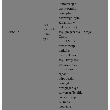
i informacji o
użytkowniku
pomiędzy
poszczególnymi
żądaniami w
IKA
trakcie jednej
POLSKA
PHPSESSID
sesji połączenia.
Sesja
E. Roszak
Ciasto
Sp.k.
PHPSESSID
przechowuje
unikalny
identyfikator
sesji, który jest
wymagany do
przetwarzania
żądań i
odpowiedzi
pomiędzy
przeglądarką a
serwerem. Te pliki
cookie trwają
tylko do
momentu