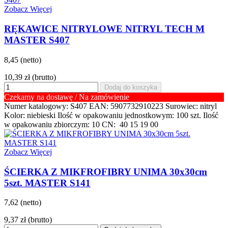
Zobacz Więcej
RĘKAWICE NITRYLOWE NITRYL TECH M
MASTER S407
8,45 (netto)
10,39 zł
(brutto)
Dodaj do koszyka
Czekamy na dostawę / Na zamówienie
Numer katalogowy: S407 EAN: 5907732910223 Surowiec: nitryl
Kolor: niebieski Ilość w opakowaniu jednostkowym: 100 szt. Ilość
w opakowaniu zbiorczym: 10 CN: 40 15 19 00
Zobacz Więcej
ŚCIERKA Z MIKFROFIBRY UNIMA 30x30cm
5szt. MASTER S141
7,62 (netto)
9,37 zł
(brutto)