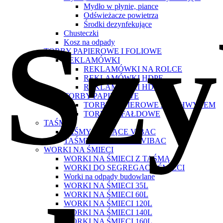
Mydło w płynie, piance
Odświeżacze powietrza
Sz
Środki dezynfekujące
Chusteczki
Kosz na odpady
TORBY PAPIEROWE I FOLIOWE
REKLAMÓWKI
REKLAMÓWKI NA ROLCE
REKLAMÓWKI HDPE
REKLAMÓWKI HDTS
TORBY PAPIEROWE
TORBY PAPIEROWE Z UCHWYTEM
TOREBKI FAŁDOWE
TAŚMY
TAŚMY KLEJĄCE VIBAC
TAŚMY PAPIEROWE VIBAC
WORKI NA ŚMIECI
WORKI NA ŚMIECI Z TAŚMĄ
WORKI DO SEGREGACJI ŚMIECI
Worki na odpady budowlane
WORKI NA ŚMIECI 35L
WORKI NA ŚMIECI 60L
WORKI NA ŚMIECI 120L
WORKI NA ŚMIECI 140L
WORKI NA ŚMIECI 160L