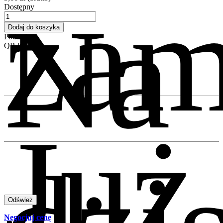
zam
Na
Dostępny
Dodaj do koszyka
Podziel się
QR kod
Już
Negocjuj cenę