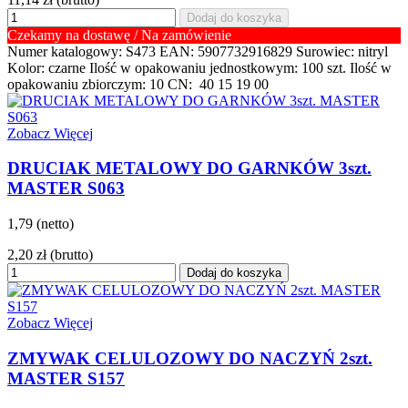
Dodaj do koszyka
Czekamy na dostawę / Na zamówienie
Numer katalogowy: S473 EAN: 5907732916829 Surowiec: nitryl
Kolor: czarne Ilość w opakowaniu jednostkowym: 100 szt. Ilość w
opakowaniu zbiorczym: 10 CN: 40 15 19 00
Zobacz Więcej
DRUCIAK METALOWY DO GARNKÓW 3szt.
MASTER S063
1,79 (netto)
2,20 zł
(brutto)
Dodaj do koszyka
Zobacz Więcej
ZMYWAK CELULOZOWY DO NACZYŃ 2szt.
MASTER S157