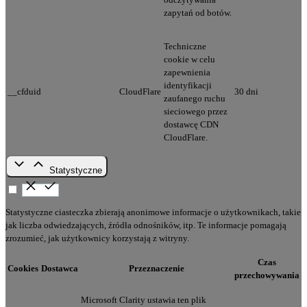
zapytań od botów.
Techniczne
cookie w celu
zapewnienia
identyfikacji
__cfduid
CloudFlare
30 dni
zaufanego ruchu
sieciowego przez
dostawcę CDN
CloudFlare.
Statystyczne
Statystyczne ciasteczka zbierają anonimowe informacje o użytkownikach, takie
jak liczba odwiedzających, źródła odnośników, itp. Te informacje pomagają
zrozumieć, jak użytkownicy korzystają z witryny.
Czas
Cookies
Dostawca
Przeznaczenie
przechowywania
Microsoft Clarity ustawia ten plik