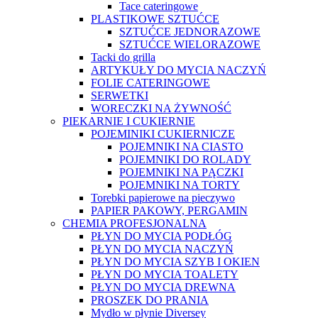
Tace cateringowe
PLASTIKOWE SZTUĆCE
SZTUĆCE JEDNORAZOWE
SZTUĆCE WIELORAZOWE
Tacki do grilla
ARTYKUŁY DO MYCIA NACZYŃ
FOLIE CATERINGOWE
SERWETKI
WORECZKI NA ŻYWNOŚĆ
PIEKARNIE I CUKIERNIE
POJEMINIKI CUKIERNICZE
POJEMNIKI NA CIASTO
POJEMNIKI DO ROLADY
POJEMNIKI NA PĄCZKI
POJEMNIKI NA TORTY
Torebki papierowe na pieczywo
PAPIER PAKOWY, PERGAMIN
CHEMIA PROFESJONALNA
PŁYN DO MYCIA PODŁÓG
PŁYN DO MYCIA NACZYŃ
PŁYN DO MYCIA SZYB I OKIEN
PŁYN DO MYCIA TOALETY
PŁYN DO MYCIA DREWNA
PROSZEK DO PRANIA
Mydło w płynie Diversey