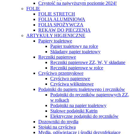
Czystość na najwyższym poziomie 2024!
FOLIE
FOLIE STRETCH
FOLIA ALUMINIOWA
FOLIA SPOŻYWCZA
RĘKAW DO PIECZENIA
ARTYKUŁY HIGIENICZNE
Papiery toaletowe
Papier toaletowy na rolce
Składany papier toaletowy
Ręczniki papierowe
Ręczniki papierowe ZZ, W, V składane
Ręczniki papierowe w rolce
Czyściwo przemysłowe
Czyściwo papierowe
Czyściwa włókninowe
Podajniki do papieru toaletowego i ręczników
Podajniki do ręczników papierowych ZZ,
w rolkach
Podajniki na papier toaletowy
Stalowe podajniki Katrin
Elektryczne podajniki do ręczników
Dozowniki do mydła
Stojaki na czyściwa
Mydła, odświeżacze i środki dezynfekujące