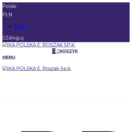
Polski
PLN
EUR
Zaloguj
0
KOSZYK
MENU