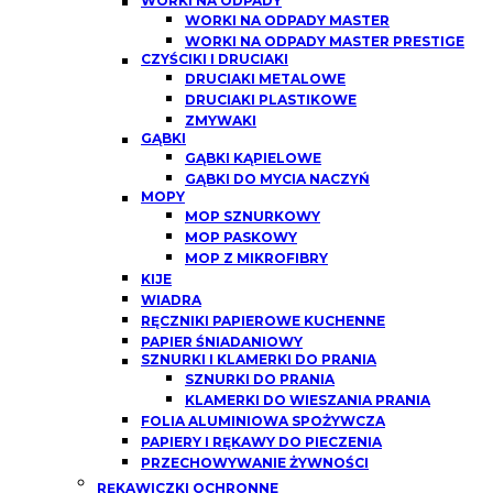
WORKI NA ODPADY
WORKI NA ODPADY MASTER
WORKI NA ODPADY MASTER PRESTIGE
CZYŚCIKI I DRUCIAKI
DRUCIAKI METALOWE
DRUCIAKI PLASTIKOWE
ZMYWAKI
GĄBKI
GĄBKI KĄPIELOWE
GĄBKI DO MYCIA NACZYŃ
MOPY
MOP SZNURKOWY
MOP PASKOWY
MOP Z MIKROFIBRY
KIJE
WIADRA
RĘCZNIKI PAPIEROWE KUCHENNE
PAPIER ŚNIADANIOWY
SZNURKI I KLAMERKI DO PRANIA
SZNURKI DO PRANIA
KLAMERKI DO WIESZANIA PRANIA
FOLIA ALUMINIOWA SPOŻYWCZA
PAPIERY I RĘKAWY DO PIECZENIA
PRZECHOWYWANIE ŻYWNOŚCI
RĘKAWICZKI OCHRONNE