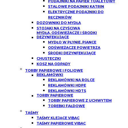
PODAJNIKI NA PAPIER TOALETOWY
STALOWE PODAJNIKI KATRIN
ELEKTRYCZNE PODAJNIKI DO
RĘCZNIKÓW
DOZOWNIKI DO MYDŁA
STOJAKI NA CZYŚCIWA
MYDŁA, ODŚWIEŻACZE I ŚRODKI
DEZYNFEKUJĄCE
MYDŁO W PŁYNIE, PIANCE
ODŚWIEŻACZE POWIETRZA
ŚRODKI DEZYNFEKUJĄCE
CHUSTECZKI
KOSZ NA ODPADY
TORBY PAPIEROWE I FOLIOWE
REKLAMÓWKI
REKLAMÓWKI NA ROLCE
REKLAMÓWKI HDPE
REKLAMÓWKI HDTS
TORBY PAPIEROWE
TORBY PAPIEROWE Z UCHWYTEM
TOREBKI FAŁDOWE
TAŚMY
TAŚMY KLEJĄCE VIBAC
TAŚMY PAPIEROWE VIBAC