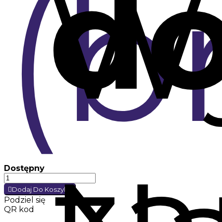
d
(b
W
za
Dostępny
Dodaj Do Koszyka
Podziel się
QR kod