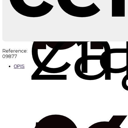
br
ci
za
Reference:
09877
OPIS