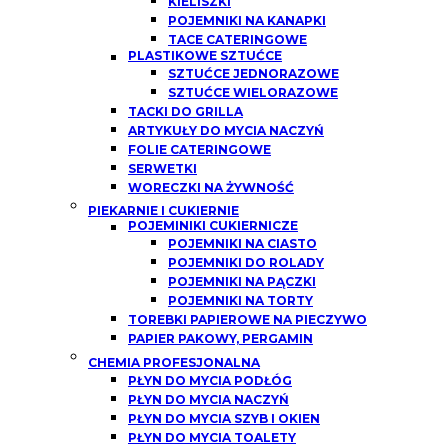
KIELISZKI
POJEMNIKI NA KANAPKI
TACE CATERINGOWE
PLASTIKOWE SZTUĆCE
SZTUĆCE JEDNORAZOWE
SZTUĆCE WIELORAZOWE
TACKI DO GRILLA
ARTYKUŁY DO MYCIA NACZYŃ
FOLIE CATERINGOWE
SERWETKI
WORECZKI NA ŻYWNOŚĆ
PIEKARNIE I CUKIERNIE
POJEMINIKI CUKIERNICZE
POJEMNIKI NA CIASTO
POJEMNIKI DO ROLADY
POJEMNIKI NA PĄCZKI
POJEMNIKI NA TORTY
TOREBKI PAPIEROWE NA PIECZYWO
PAPIER PAKOWY, PERGAMIN
CHEMIA PROFESJONALNA
PŁYN DO MYCIA PODŁÓG
PŁYN DO MYCIA NACZYŃ
PŁYN DO MYCIA SZYB I OKIEN
PŁYN DO MYCIA TOALETY