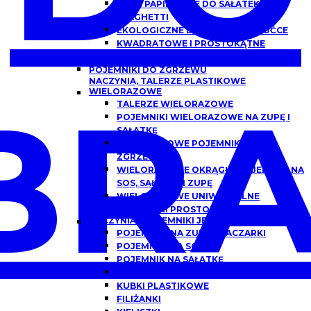
MISKI PAPIEROWE DO SAŁATEK,
SPAGHETTI
EKOLOGICZNE DREWNIANE SZTUĆCE
KWADRATOWE I PROSTOKĄTNE
OPAKOWANIA PAPIEROWE Z OKNEM
POJEMNIKI DO ZGRZEWU
NACZYNIA, TALERZE PLASTIKOWE
BRA
WIELORAZOWE
TALERZE WIELORAZOWE
POJEMNIKI WIELORAZOWE NA ZUPĘ I
SAŁATKĘ
WIELORAZOWE POJEMNIKI DO
ZGRZEWU
WIELORAZOWE OKRĄGŁE POJEMNIKI NA
SOS, SAŁATKĘ I ZUPĘ
WIELORAZOWE UNIWERSALNE
POJEMNIKI PROSTOKĄTNE
NACZYNIA I POJEMNIKI JEDNORAZOWE
POJEMNIKI NA ZUPĘ, FLACZARKI
POJEMNIKI NA SOS
POJEMNIK NA SAŁATKĘ
POJEMNIKI DO DAŃ GOTOWYCH
KUBKI PLASTIKOWE
FILIŻANKI