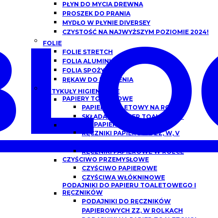
PŁYN DO MYCIA DREWNA
PROSZEK DO PRANIA
BLO
MYDŁO W PŁYNIE DIVERSEY
CZYSTOŚĆ NA NAJWYŻSZYM POZIOMIE 2024!
FOLIE
FOLIE STRETCH
FOLIA ALUMINIOWA
FOLIA SPOŻYWCZA
RĘKAW DO PIECZENIA
ARTYKUŁY HIGIENICZNE
PAPIERY TOALETOWE
PAPIER TOALETOWY NA ROLCE
SKŁADANY PAPIER TOALETOWY
RĘCZNIKI PAPIEROWE
RĘCZNIKI PAPIEROWE ZZ, W, V
SKŁADANE
RĘCZNIKI PAPIEROWE W ROLCE
CZYŚCIWO PRZEMYSŁOWE
CZYŚCIWO PAPIEROWE
CZYŚCIWA WŁÓKNINOWE
PODAJNIKI DO PAPIERU TOALETOWEGO I
RĘCZNIKÓW
PODAJNIKI DO RĘCZNIKÓW
PAPIEROWYCH ZZ, W ROLKACH