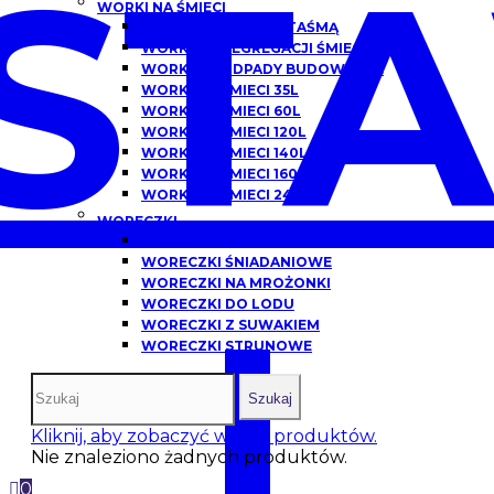
ST
WORKI NA ŚMIECI
WORKI NA ŚMIECI Z TAŚMĄ
WORKI DO SEGREGACJI ŚMIECI
WORKI NA ODPADY BUDOWLANE
WORKI NA ŚMIECI 35L
WORKI NA ŚMIECI 60L
WORKI NA ŚMIECI 120L
WORKI NA ŚMIECI 140L
WORKI NA ŚMIECI 160L
WORKI NA ŚMIECI 240L
WORECZKI
WORECZKI HDPE
WORECZKI ŚNIADANIOWE
WORECZKI NA MROŻONKI
I
WORECZKI DO LODU
WORECZKI Z SUWAKIEM
WORECZKI STRUNOWE
Szukaj
Kliknij, aby zobaczyć więcej produktów.
Nie znaleziono żadnych produktów.
0