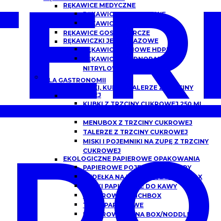
ER
RĘKAWICE MEDYCZNE
RĘKAWICZKI NITRYLOWE
RĘKAWICZKI LATEKSOWE
RĘKAWICE GOSPODARCZE
RĘKAWICZKI JEDNORAZOWE
RĘKAWICE FOLIOWE HDPE
RĘKAWICZKI JEDNORAZOWE
NITRYLOWE
DLA GASTRONOMII
POJEMNIKI, KUBKI I TALERZE Z TRZCINY
CUKROWEJ
KUBKI Z TRZCINY CUKROWEJ 250 ML,
300 ML
MENUBOX Z TRZCINY CUKROWEJ
TALERZE Z TRZCINY CUKROWEJ
DO
MISKI I POJEMNIKI NA ZUPĘ Z TRZCINY
CUKROWEJ
EKOLOGICZNE PAPIEROWE OPAKOWANIA
PAPIEROWE POJEMNIKI DO ZUPY
PUDEŁKA NA BURGERY/BURGER BOX
KUBKI PAPIEROWE DO KAWY
PAPIEROWE LUNCHBOX
TACKI PAPIEROWE
PAPIEROWE CHINA BOX/NODDLEBOX